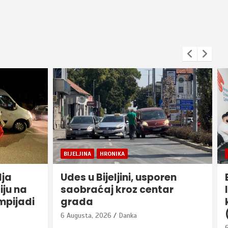
BIJELJINA
ren
Bijeljina – Održan sastanak
ar
Izbornog štaba RSS i
kandidata Izborne jedinice 6
(foto)
6 Augusta, 2026
Danka