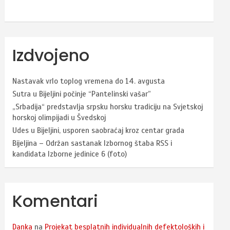
Izdvojeno
Nastavak vrlo toplog vremena do 14. avgusta
Sutra u Bijeljini počinje “Pantelinski vašar”
„Srbadija“ predstavlja srpsku horsku tradiciju na Svjetskoj
horskoj olimpijadi u Švedskoj
Udes u Bijeljini, usporen saobraćaj kroz centar grada
Bijeljina – Održan sastanak Izbornog štaba RSS i
kandidata Izborne jedinice 6 (foto)
Komentari
Danka
na
Projekat besplatnih individualnih defektoloških i