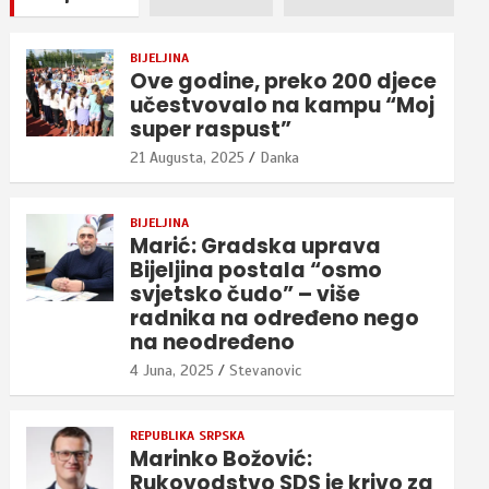
BIJELJINA
Ove godine, preko 200 djece
učestvovalo na kampu “Moj
super raspust”
21 Augusta, 2025
Danka
BIJELJINA
Marić: Gradska uprava
Bijeljina postala “osmo
svjetsko čudo” – više
radnika na određeno nego
na neodređeno
4 Juna, 2025
Stevanovic
REPUBLIKA SRPSKA
Marinko Božović:
Rukovodstvo SDS je krivo za