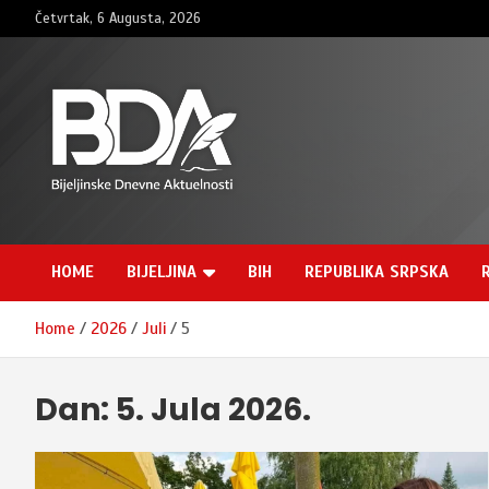
Skip
Četvrtak, 6 Augusta, 2026
to
content
BNDAN.com
HOME
BIJELJINA
BIH
REPUBLIKA SRPSKA
Home
2026
Juli
5
Dan:
5. Jula 2026.