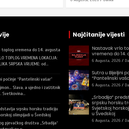
ije
Najčitanije vijesti
Nastavak vrlo t
o toplog vremena do 14. avgusta
vremena do 14. 
LO TOPLOG VREMENA LOKACIJA:
6 Augusta, 2026
Da
LIKA SRPSKA VRIJEME: od…
Sutra u Bijeljini p
“Pantelinski vaša
ini počinje “Pantelinski vašar”
6 Augusta, 2026
Da
jmon… Slava, a ujedno i zaštitnik
a. Svetkovina…
„Srbadija“ preds
srpsku horsku tr
Svjetskoj horskoj
dstavlja srpsku horsku tradiciju
u Švedskoj
orskoj olimpijadi u Švedskoj
6 Augusta, 2026
Da
og pjevačkog društva „Srbadija“