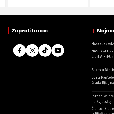
Zapratite nas
|
Najnov
Nastavak vrl
NASTAVAK VR
CIJELA REPUB
Sutra u Bijelj
Sveti Pantele
Grada Bijeljin
„Srbadija“ pre
na Svjetskoj h
Članovi Srpsk