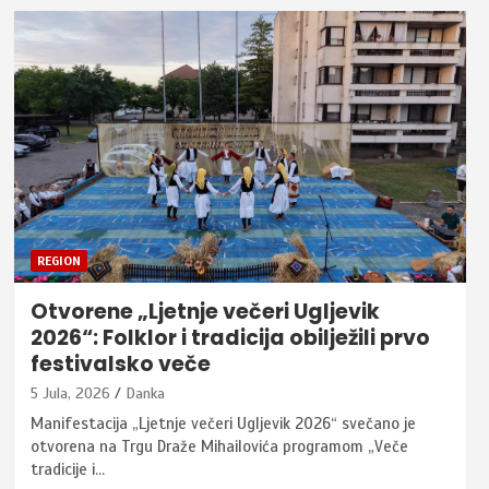
REGION
Otvorene „Ljetnje večeri Ugljevik
2026“: Folklor i tradicija obilježili prvo
festivalsko veče
5 Jula, 2026
Danka
Manifestacija „Ljetnje večeri Ugljevik 2026“ svečano je
otvorena na Trgu Draže Mihailovića programom „Veče
tradicije i…