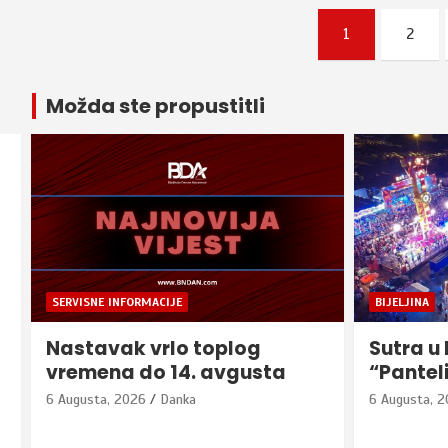
Posts
1
2
pagination
Možda ste propustitli
BIJELJINA
BIJELJINA
Sutra u Bijeljini počinje
„Srbadi
“Pantelinski vašar”
srpsku 
Svjetsko
6 Augusta, 2026
Danka
u Šveds
6 Augusta, 