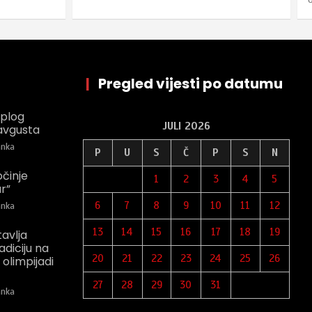
|
Pregled vijesti po datumu
oplog
JULI 2026
avgusta
nka
P
U
S
Č
P
S
N
očinje
1
2
3
4
5
r”
6
7
8
9
10
11
12
nka
13
14
15
16
17
18
19
tavlja
adiciju na
20
21
22
23
24
25
26
 olimpijadi
27
28
29
30
31
nka