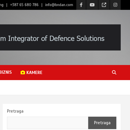
ng
+387 65 680 786
info@bndan.com
BIZNIS
KAMERE
Pretraga
Pretraga