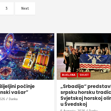
3
Next
SVIJET
BIJELJINA
HRONIKA
ja“ predstavlja
Udes u Bijeljini, uspo
horsku tradiciju na
saobraćaj kroz cent
j horskoj olimpijadi
grada
koj
6 Augusta, 2026
Danka
2026
Danka