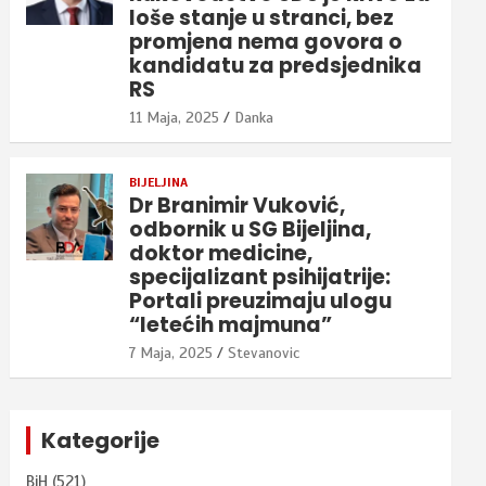
loše stanje u stranci, bez
promjena nema govora o
kandidatu za predsjednika
RS
11 Maja, 2025
Danka
BIJELJINA
Dr Branimir Vuković,
odbornik u SG Bijeljina,
doktor medicine,
specijalizant psihijatrije:
Portali preuzimaju ulogu
“letećih majmuna”
7 Maja, 2025
Stevanovic
Kategorije
BiH
(521)