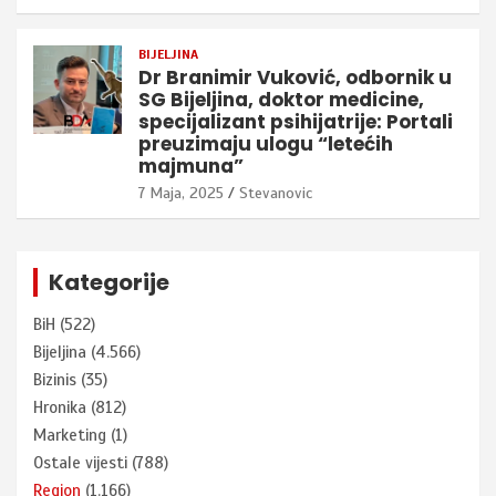
BIJELJINA
Dr Branimir Vuković, odbornik u
SG Bijeljina, doktor medicine,
specijalizant psihijatrije: Portali
preuzimaju ulogu “letećih
majmuna”
7 Maja, 2025
Stevanovic
Kategorije
BiH
(522)
Bijeljina
(4.566)
Bizinis
(35)
Hronika
(812)
Marketing
(1)
Ostale vijesti
(788)
Region
(1.166)