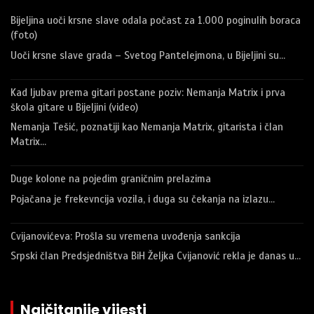
Bijeljina uoči krsne slave odala počast za 1.000 poginulih boraca
(foto)
Uoči krsne slave grada – Svetog Pantelejmona, u Bijeljini su…
Kad ljubav prema gitari postane poziv: Nemanja Matrix i prva
škola gitare u Bijeljini (video)
Nemanja Tešić, poznatiji kao Nemanja Matrix, gitarista i član
Matrix…
Duge kolone na pojedim graničnim prelazima
Pojačana je frekevncija vozila, i duga su čekanja na izlazu…
Cvijanovićeva: Prošla su vremena uvođenja sankcija
Srpski član Predsjedništva BiH Željka Cvijanović rekla je danas u…
Najčitanije vijesti