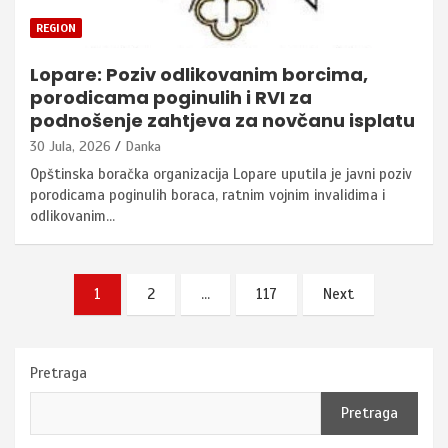
REGION
Lopare: Poziv odlikovanim borcima,
porodicama poginulih i RVI za
podnošenje zahtjeva za novčanu isplatu
30 Jula, 2026
Danka
Opštinska boračka organizacija Lopare uputila je javni poziv
porodicama poginulih boraca, ratnim vojnim invalidima i
odlikovanim…
Posts
1
2
…
117
Next
pagination
Pretraga
Pretraga