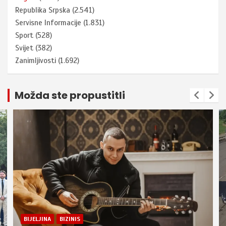
Republika Srpska
(2.541)
Servisne Informacije
(1.831)
Sport
(528)
Svijet
(382)
Zanimljivosti
(1.692)
Možda ste propustitli
BIJELJINA
BIZINIS