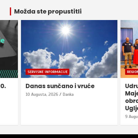
pagination
Možda ste propustitli
SERVISNE INFORMACIJE
REGION
Danas sunčano i vruće
Udružen
Majevica
10 Augusta, 2026
Danka
obradov
Ugljevi
9 Augusta, 