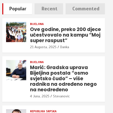
Popular
Recent
Commented
BIJELJINA
Ove godine, preko 200 djece
učestvovalo na kampu “Moj
super raspust”
21 Augusta, 2025
Danka
BIJELJINA
Marić: Gradska uprava
Bijeljina postala “osmo
svjetsko čudo” – više
radnika na određeno nego
na neodređeno
4 Juna, 2025
Stevanovic
REPUBLIKA SRPSKA