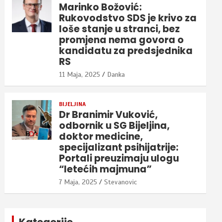
Marinko Božović:
Rukovodstvo SDS je krivo za
loše stanje u stranci, bez
promjena nema govora o
kandidatu za predsjednika
RS
11 Maja, 2025
Danka
BIJELJINA
Dr Branimir Vuković,
odbornik u SG Bijeljina,
doktor medicine,
specijalizant psihijatrije:
Portali preuzimaju ulogu
“letećih majmuna”
7 Maja, 2025
Stevanovic
Kategorije