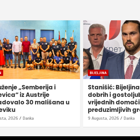
BIJELJINA
je „Semberija i
Stanišić: Bijeljina je
“ iz Austrije
dobrih i gostoljubivih
alo 30 mališana u
vrijednih domaćina i
ku
preduzimljivih građ
2026
Danka
9 Augusta, 2026
Danka