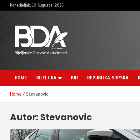
Skip
Ponedjeljak, 10 Augusta, 2026
to
content
BNDAN.com
HOME
BIJELJINA
BIH
REPUBLIKA SRPSKA
Home
Stevanovic
Autor:
Stevanovic