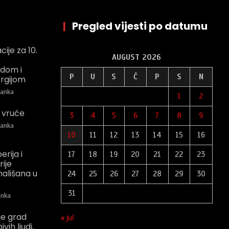
|
Pregled vijesti po datumu
ije za 10.
AUGUST 2026
odom i
P
U
S
Č
P
S
N
rgijom
anka
1
2
 vruće
3
4
5
6
7
8
9
anka
10
11
12
13
14
15
16
rija i
17
18
19
20
21
22
23
rije
ališana u
24
25
26
27
28
29
30
31
nka
 je grad
« jul
vih ljudi,