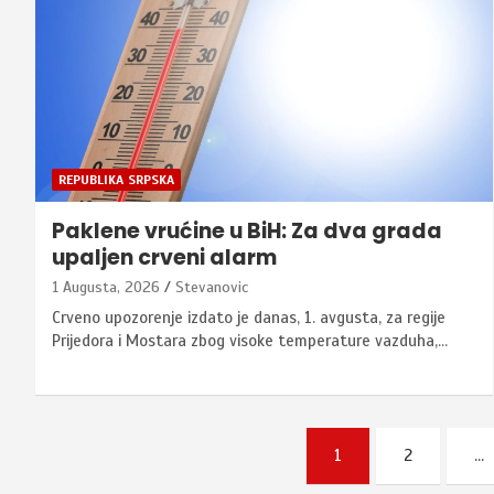
REPUBLIKA SRPSKA
Paklene vrućine u BiH: Za dva grada
upaljen crveni alarm
1 Augusta, 2026
Stevanovic
Crveno upozorenje izdato je danas, 1. avgusta, za regije
Prijedora i Mostara zbog visoke temperature vazduha,…
Posts
1
2
…