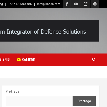
ng
+387 65 680 786
info@bndan.com
BIZNIS
KAMERE
Pretraga
Pretraga