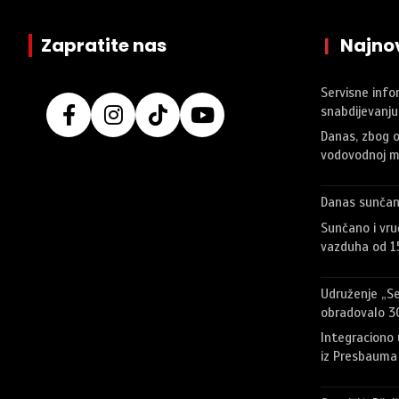
Zapratite nas
|
Najnov
Servisne infor
snabdijevanju
Danas, zbog o
vodovodnoj m
Danas sunčan
Sunčano i vr
vazduha od 1
Udruženje „Sem
obradovalo 30
Integraciono 
iz Presbauma 