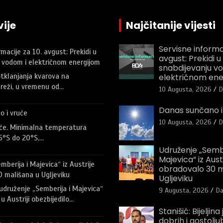
ije
Najčitanije vijesti
Servisne informac
macije za 10. avgust: Prekidi u
avgust: Prekidi u
 vodom i električnom energijom
snabdijevanju v
električnom ene
tklanjanja kvarova na
reži, u vremenu od…
10 Augusta, 2026
D
Danas sunčano i
o i vruće
10 Augusta, 2026
D
uće. Minimalna temperatura
5°S do 20°S,…
Udruženje „Sembe
Majevica“ iz Aust
berija i Majevica“ iz Austrije
obradovalo 30 m
 mališana u Ugljeviku
Ugljeviku
udruženje „Semberija i Majevica“
9 Augusta, 2026
Da
u Austriji obezbijedilo…
Stanišić: Bijeljina
dobrih i gostoljubi