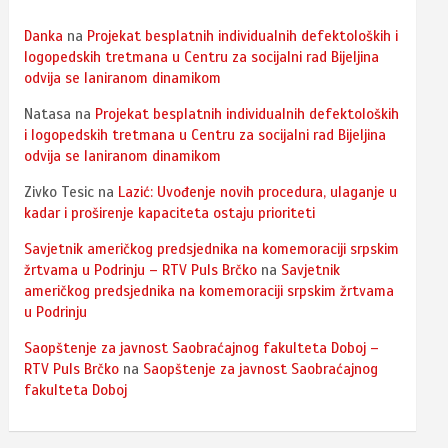
Danka
na
Projekat besplatnih individualnih defektoloških i
logopedskih tretmana u Centru za socijalni rad Bijeljina
odvija se laniranom dinamikom
Natasa
na
Projekat besplatnih individualnih defektoloških
i logopedskih tretmana u Centru za socijalni rad Bijeljina
odvija se laniranom dinamikom
Zivko Tesic
na
Lazić: Uvođenje novih procedura, ulaganje u
kadar i proširenje kapaciteta ostaju prioriteti
Savjetnik američkog predsjednika na komemoraciji srpskim
žrtvama u Podrinju – RTV Puls Brčko
na
Savjetnik
američkog predsjednika na komemoraciji srpskim žrtvama
u Podrinju
Saopštenje za javnost Saobraćajnog fakulteta Doboj –
RTV Puls Brčko
na
Saopštenje za javnost Saobraćajnog
fakulteta Doboj