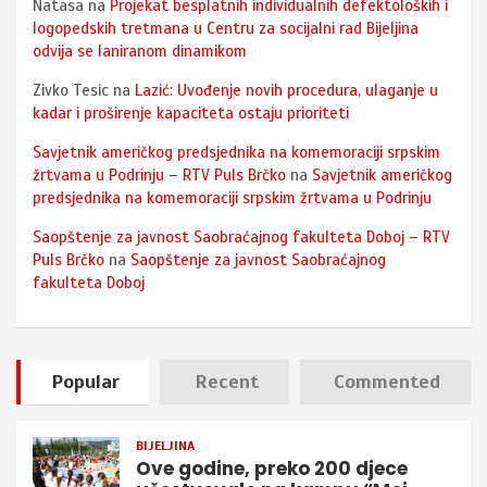
Natasa
na
Projekat besplatnih individualnih defektoloških i
logopedskih tretmana u Centru za socijalni rad Bijeljina
odvija se laniranom dinamikom
Zivko Tesic
na
Lazić: Uvođenje novih procedura, ulaganje u
kadar i proširenje kapaciteta ostaju prioriteti
Savjetnik američkog predsjednika na komemoraciji srpskim
žrtvama u Podrinju – RTV Puls Brčko
na
Savjetnik američkog
predsjednika na komemoraciji srpskim žrtvama u Podrinju
Saopštenje za javnost Saobraćajnog fakulteta Doboj – RTV
Puls Brčko
na
Saopštenje za javnost Saobraćajnog
fakulteta Doboj
Popular
Recent
Commented
BIJELJINA
Ove godine, preko 200 djece