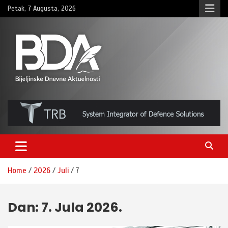
Skip
Petak, 7 Augusta, 2026
to
content
BNDAN.com
Home
2026
Juli
7
Dan:
7. Jula 2026.