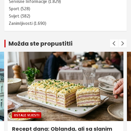
Servisne Informacije
(1.829)
Sport
(528)
Svijet
(382)
Zanimljivosti
(1.690)
Možda ste propustitli
OSTALE VIJESTI
Recept dana: Oblanda, ali sa slanim