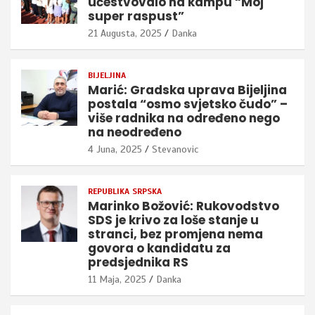
učestvovalo na kampu “Moj
super raspust”
21 Augusta, 2025
Danka
BIJELJINA
Marić: Gradska uprava Bijeljina
postala “osmo svjetsko čudo” –
više radnika na određeno nego
na neodređeno
4 Juna, 2025
Stevanovic
REPUBLIKA SRPSKA
Marinko Božović: Rukovodstvo
SDS je krivo za loše stanje u
stranci, bez promjena nema
govora o kandidatu za
predsjednika RS
11 Maja, 2025
Danka