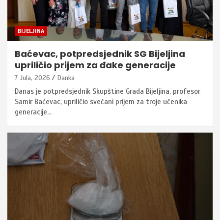
BIJELJINA
Baćevac, potpredsjednik SG Bijeljina
upriličio prijem za đake generacije
7 Jula, 2026
Danka
Danas je potpredsjednik Skupštine Grada Bijeljina, profesor
Samir Baćevac, upriličio svečani prijem za troje učenika
generacije…