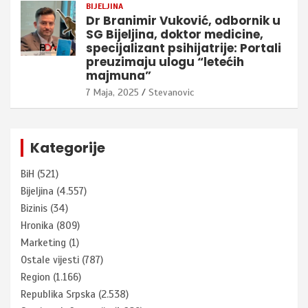
BIJELJINA
Dr Branimir Vuković, odbornik u
SG Bijeljina, doktor medicine,
specijalizant psihijatrije: Portali
preuzimaju ulogu “letećih
majmuna”
7 Maja, 2025
Stevanovic
Kategorije
BiH
(521)
Bijeljina
(4.557)
Bizinis
(34)
Hronika
(809)
Marketing
(1)
Ostale vijesti
(787)
Region
(1.166)
Republika Srpska
(2.538)