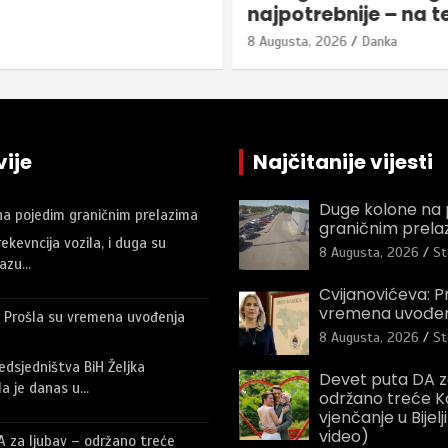
najpotrebnije – na t
8 Augusta, 2026
Danka
ije
Najčitanije vijesti
Duge kolone na 
na pojedim graničnim prelazima
graničnim prela
ekevncija vozila, i duga su
8 Augusta, 2026
St
lazu…
Cvijanovićeva: P
vremena uvođenj
: Prošla su vremena uvođenja
8 Augusta, 2026
St
edsjedništva BiH Željka
Devet puta DA z
la je danas u…
održano treće K
vjenčanje u Bijelji
video)
 za ljubav – održano treće