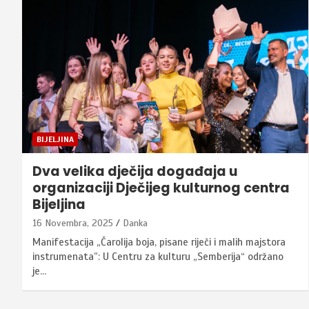
BIJELJINA
Dva velika dječija događaja u
organizaciji Dječijeg kulturnog centra
Bijeljina
16 Novembra, 2025
Danka
Manifestacija „Čarolija boja, pisane riječi i malih majstora
instrumenata”: U Centru za kulturu „Semberija“ održano
je…