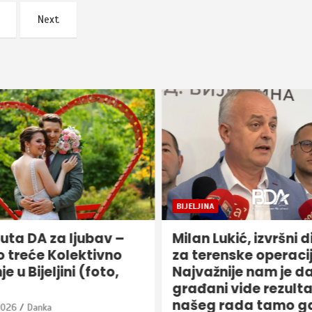
Next
BIJELJINA
uta DA za ljubav –
Milan Lukić, izvršni d
 treće Kolektivno
za terenske operacij
e u Bijeljini (foto,
Najvažnije nam je da
građani vide rezulta
našeg rada tamo gdj
2026
Danka