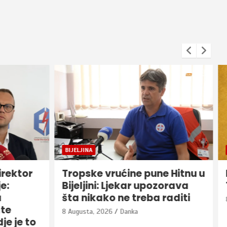
BIJELJINA
irektor
Tropske vrućine pune Hitnu u
e:
Bijeljini: Ljekar upozorava
šta nikako ne treba raditi
te
8 Augusta, 2026
Danka
e je to