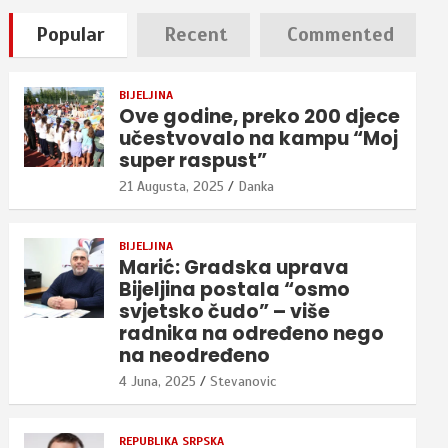
Popular
Recent
Commented
BIJELJINA
Ove godine, preko 200 djece
učestvovalo na kampu “Moj
super raspust”
21 Augusta, 2025
Danka
BIJELJINA
Marić: Gradska uprava
Bijeljina postala “osmo
svjetsko čudo” – više
radnika na određeno nego
na neodređeno
4 Juna, 2025
Stevanovic
REPUBLIKA SRPSKA