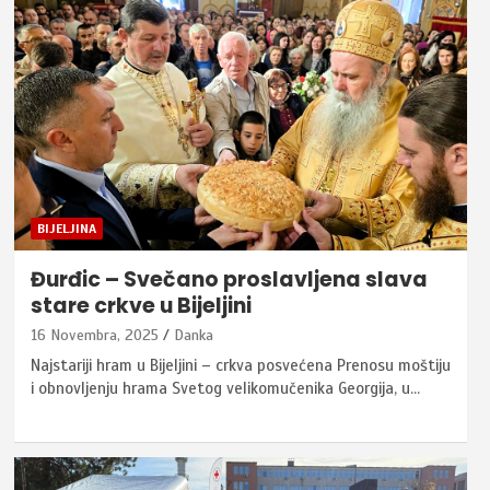
BIJELJINA
Đurđic – Svečano proslavljena slava
stare crkve u Bijeljini
16 Novembra, 2025
Danka
Najstariji hram u Bijeljini – crkva posvećena Prenosu moštiju
i obnovljenju hrama Svetog velikomučenika Georgija, u…