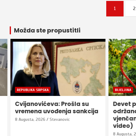
Posts
1
2
pagination
Možda ste propustitli
REPUBLIKA SRPSKA
BIJELJINA
Cvijanovićeva: Prošla su
Devet p
vremena uvođenja sankcija
održano
vjenčanj
8 Augusta, 2026
Stevanovic
video)
8 Augusta, 