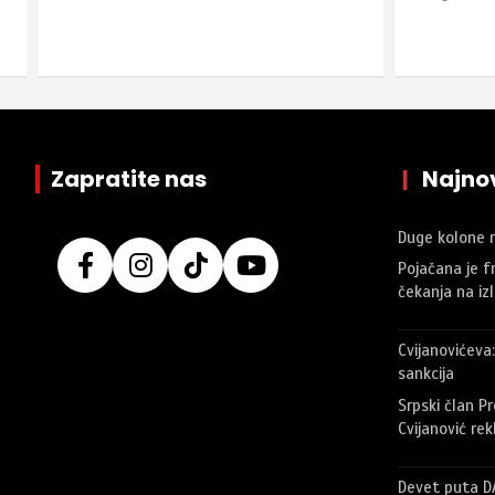
Zapratite nas
|
Najnov
Duge kolone 
Pojačana je fr
čekanja na iz
Cvijanovićeva
sankcija
Srpski član Pr
Cvijanović rek
Devet puta DA