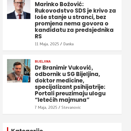
Marinko Božović:
Rukovodstvo SDS je krivo za
loše stanje u stranci, bez
promjena nema govora o
kandidatu za predsjednika
RS
11 Maja, 2025
Danka
BIJELJINA
Dr Branimir Vuković,
odbornik u SG Bijeljina,
doktor medicine,
specijalizant psihijatrije:
Portali preuzimaju ulogu
“letećih majmuna”
7 Maja, 2025
Stevanovic
Kategorije