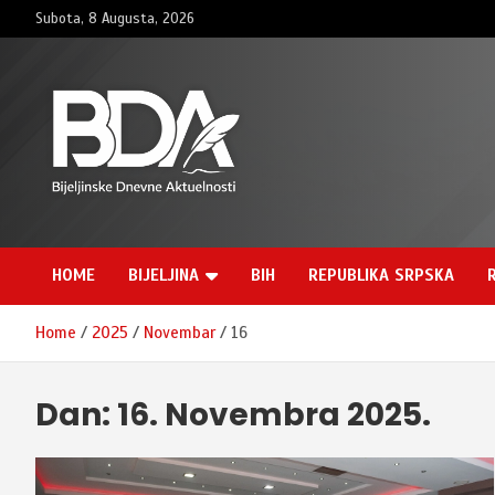
Skip
Subota, 8 Augusta, 2026
to
content
BNDAN.com
HOME
BIJELJINA
BIH
REPUBLIKA SRPSKA
Home
2025
Novembar
16
Dan:
16. Novembra 2025.