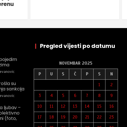
erenu
|
Pregled vijesti po datumu
pojedim
NOVEMBAR 2025
zima
evanovic
P
U
S
Č
P
S
N
rošla su
1
2
a sankcija
3
4
5
6
7
8
9
evanovic
10
11
12
13
14
15
16
a ljubav –
olektivno
17
18
19
20
21
22
23
ni (foto,