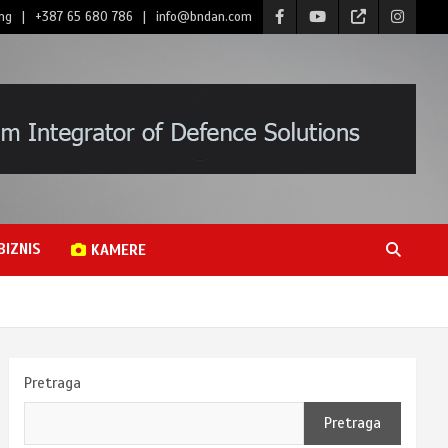
ng
+387 65 680 786
info@bndan.com
BIZNIS
KAMERE
Pretraga
Pretraga