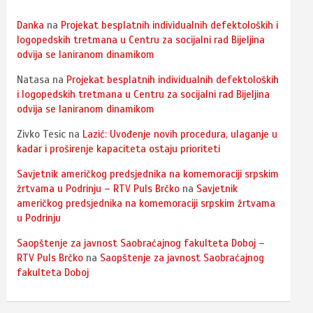
Danka
na
Projekat besplatnih individualnih defektoloških i
logopedskih tretmana u Centru za socijalni rad Bijeljina
odvija se laniranom dinamikom
Natasa
na
Projekat besplatnih individualnih defektoloških
i logopedskih tretmana u Centru za socijalni rad Bijeljina
odvija se laniranom dinamikom
Zivko Tesic
na
Lazić: Uvođenje novih procedura, ulaganje u
kadar i proširenje kapaciteta ostaju prioriteti
Savjetnik američkog predsjednika na komemoraciji srpskim
žrtvama u Podrinju – RTV Puls Brčko
na
Savjetnik
američkog predsjednika na komemoraciji srpskim žrtvama
u Podrinju
Saopštenje za javnost Saobraćajnog fakulteta Doboj –
RTV Puls Brčko
na
Saopštenje za javnost Saobraćajnog
fakulteta Doboj