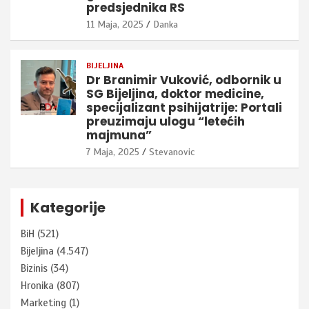
predsjednika RS
11 Maja, 2025
Danka
BIJELJINA
Dr Branimir Vuković, odbornik u
SG Bijeljina, doktor medicine,
specijalizant psihijatrije: Portali
preuzimaju ulogu “letećih
majmuna”
7 Maja, 2025
Stevanovic
Kategorije
BiH
(521)
Bijeljina
(4.547)
Bizinis
(34)
Hronika
(807)
Marketing
(1)