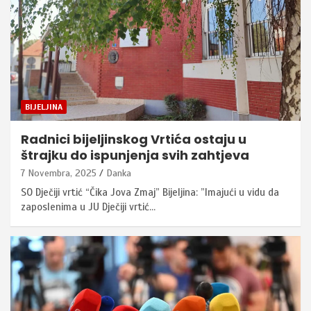
BIJELJINA
Radnici bijeljinskog Vrtića ostaju u
štrajku do ispunjenja svih zahtjeva
7 Novembra, 2025
Danka
SO Dječiji vrtić “Čika Jova Zmaj” Bijeljina: ”Imajući u vidu da
zaposlenima u JU Dječiji vrtić…