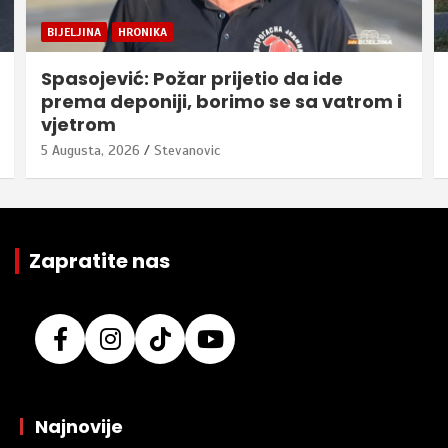
BIJELJINA
HRONIKA
Spasojević: Požar prijetio da ide
prema deponiji, borimo se sa vatrom i
vjetrom
5 Augusta, 2026
Stevanovic
Zapratite nas
|
Najnovije