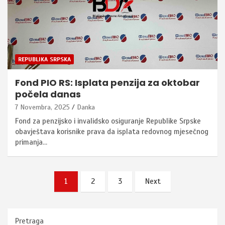
REPUBLIKA SRPSKA
Fond PIO RS: Isplata penzija za oktobar
počela danas
7 Novembra, 2025
Danka
Fond za penzijsko i invalidsko osiguranje Republike Srpske
obavještava korisnike prava da isplata redovnog mjesečnog
primanja…
Posts
1
2
3
Next
pagination
Pretraga