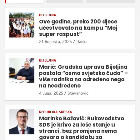
BIJELJINA
Ove godine, preko 200 djece
učestvovalo na kampu “Moj
super raspust”
21 Augusta, 2025
Danka
BIJELJINA
Marić: Gradska uprava Bijeljina
postala “osmo svjetsko čudo” –
više radnika na određeno nego
na neodređeno
4 Juna, 2025
Stevanovic
REPUBLIKA SRPSKA
Marinko Božović: Rukovodstvo
SDS je krivo za loše stanje u
stranci, bez promjena nema
govora o kandidatu za