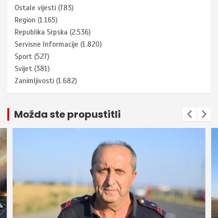
Ostale vijesti
(783)
Region
(1.165)
Republika Srpska
(2.536)
Servisne Informacije
(1.820)
Sport
(527)
Svijet
(381)
Zanimljivosti
(1.682)
Možda ste propustitli