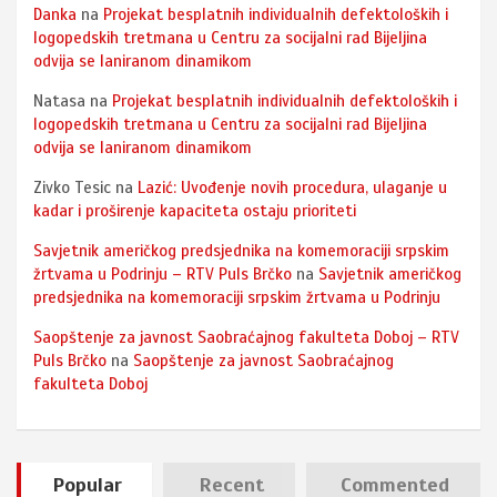
Danka
na
Projekat besplatnih individualnih defektoloških i
logopedskih tretmana u Centru za socijalni rad Bijeljina
odvija se laniranom dinamikom
Natasa
na
Projekat besplatnih individualnih defektoloških i
logopedskih tretmana u Centru za socijalni rad Bijeljina
odvija se laniranom dinamikom
Zivko Tesic
na
Lazić: Uvođenje novih procedura, ulaganje u
kadar i proširenje kapaciteta ostaju prioriteti
Savjetnik američkog predsjednika na komemoraciji srpskim
žrtvama u Podrinju – RTV Puls Brčko
na
Savjetnik američkog
predsjednika na komemoraciji srpskim žrtvama u Podrinju
Saopštenje za javnost Saobraćajnog fakulteta Doboj – RTV
Puls Brčko
na
Saopštenje za javnost Saobraćajnog
fakulteta Doboj
Popular
Recent
Commented