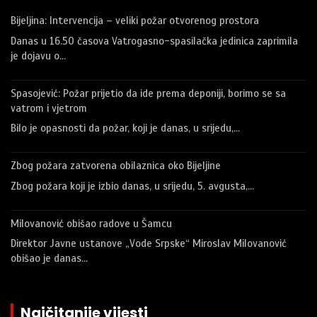
Bijeljina: Intervencija – veliki požar otvorenog prostora
Danas u 16.50 časova Vatrogasno-spasilačka jedinica zaprimila
je dojavu o…
Spasojević: Požar prijetio da ide prema deponiji, borimo se sa
vatrom i vjetrom
Bilo je opasnosti da požar, koji je danas, u srijedu,…
Zbog požara zatvorena obilaznica oko Bijeljine
Zbog požara koji je izbio danas, u srijedu, 5. avgusta,…
Milovanović obišao radove u Šamcu
Direktor Javne ustanove „Vode Srpske“ Miroslav Milovanović
obišao je danas…
Najčitanije vijesti