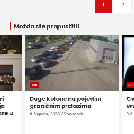
Posts
1
2
pagination
Možda ste propustitli
BIH
REPUBLIKA S
Duge kolone na pojedim
Cvijano
graničnim prelazima
vremena
8 Augusta, 2026
Stevanovic
8 Augusta, 