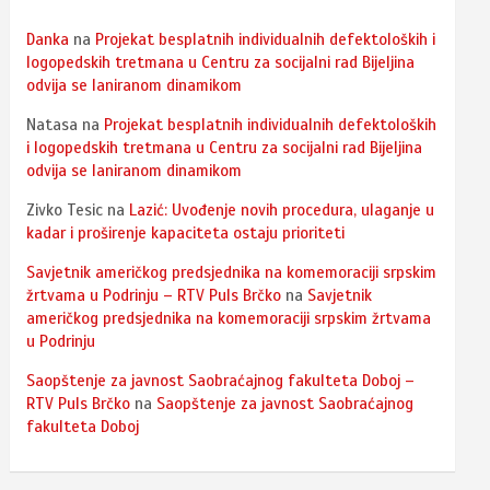
Danka
na
Projekat besplatnih individualnih defektoloških i
logopedskih tretmana u Centru za socijalni rad Bijeljina
odvija se laniranom dinamikom
Natasa
na
Projekat besplatnih individualnih defektoloških
i logopedskih tretmana u Centru za socijalni rad Bijeljina
odvija se laniranom dinamikom
Zivko Tesic
na
Lazić: Uvođenje novih procedura, ulaganje u
kadar i proširenje kapaciteta ostaju prioriteti
Savjetnik američkog predsjednika na komemoraciji srpskim
žrtvama u Podrinju – RTV Puls Brčko
na
Savjetnik
američkog predsjednika na komemoraciji srpskim žrtvama
u Podrinju
Saopštenje za javnost Saobraćajnog fakulteta Doboj –
RTV Puls Brčko
na
Saopštenje za javnost Saobraćajnog
fakulteta Doboj