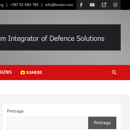
ng
+387 65 680 786
info@bndan.com
BIZNIS
KAMERE
Pretraga
Pretraga