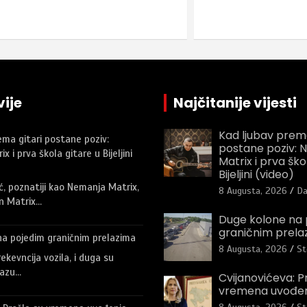
ije
Najčitanije vijesti
Kad ljubav prema
ema gitari postane poziv:
postane poziv: 
 i prva škola gitare u Bijeljini
Matrix i prva ško
Bijeljini (video)
, poznatiji kao Nemanja Matrix,
8 Augusta, 2026
Da
an Matrix…
Duge kolone na 
graničnim prela
na pojedim graničnim prelazima
8 Augusta, 2026
St
ekevncija vozila, i duga su
lazu…
Cvijanovićeva: P
vremena uvođenj