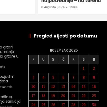
najpotrebnije – na terenu
8 Augusta, 2026
Danka
|
Pregled vijesti po datumu
 gitari
NOVEMBAR 2025
Nemanja
la gitare u
P
U
S
Č
P
S
N
nka
1
2
pojedim
3
4
5
6
7
8
9
zima
10
11
12
13
14
15
16
evanovic
17
18
19
20
21
22
23
rošla su
a sankcija
24
25
26
27
28
29
30