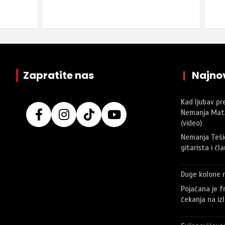
Zapratite nas
|
Najnov
Kad ljubav pr
Nemanja Matrix
(video)
Nemanja Tešić
gitarista i čl
Duge kolone 
Pojačana je fr
čekanja na iz