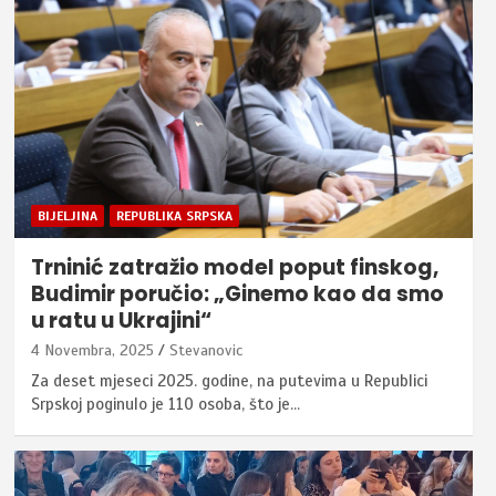
BIJELJINA
REPUBLIKA SRPSKA
Trninić zatražio model poput finskog,
Budimir poručio: „Ginemo kao da smo
u ratu u Ukrajini“
4 Novembra, 2025
Stevanovic
Za deset mjeseci 2025. godine, na putevima u Republici
Srpskoj poginulo je 110 osoba, što je…