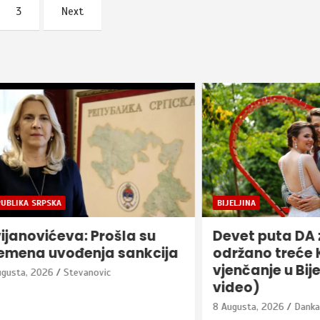
3
Next
RPSKA
BIJELJINA
vićeva: Prošla su
Devet puta DA za lju
 uvođenja sankcija
održano treće Kolek
vjenčanje u Bijeljini (
2026
Stevanovic
video)
8 Augusta, 2026
Danka