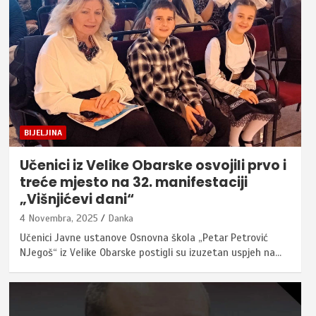
BIJELJINA
Učenici iz Velike Obarske osvojili prvo i
treće mjesto na 32. manifestaciji
„Višnjićevi dani“
4 Novembra, 2025
Danka
Učenici Javne ustanove Osnovna škola „Petar Petrović
NJegoš“ iz Velike Obarske postigli su izuzetan uspjeh na…