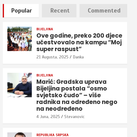
Popular
Recent
Commented
BIJELJINA
Ove godine, preko 200 djece
učestvovalo na kampu “Moj
super raspust”
21 Augusta, 2025
Danka
BIJELJINA
Marić: Gradska uprava
Bijeljina postala “osmo
svjetsko čudo” – više
radnika na određeno nego
na neodređeno
4 Juna, 2025
Stevanovic
REPUBLIKA SRPSKA