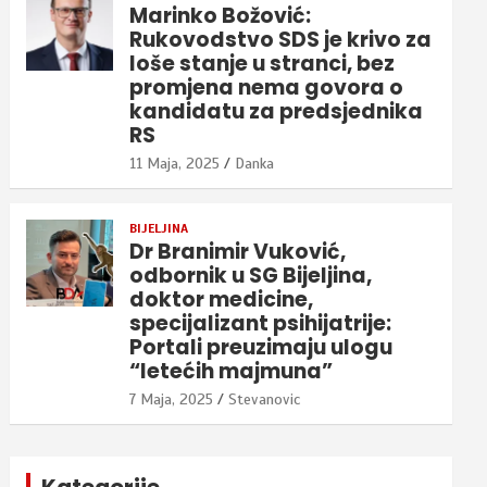
Marinko Božović:
Rukovodstvo SDS je krivo za
loše stanje u stranci, bez
promjena nema govora o
kandidatu za predsjednika
RS
11 Maja, 2025
Danka
BIJELJINA
Dr Branimir Vuković,
odbornik u SG Bijeljina,
doktor medicine,
specijalizant psihijatrije:
Portali preuzimaju ulogu
“letećih majmuna”
7 Maja, 2025
Stevanovic
Kategorije