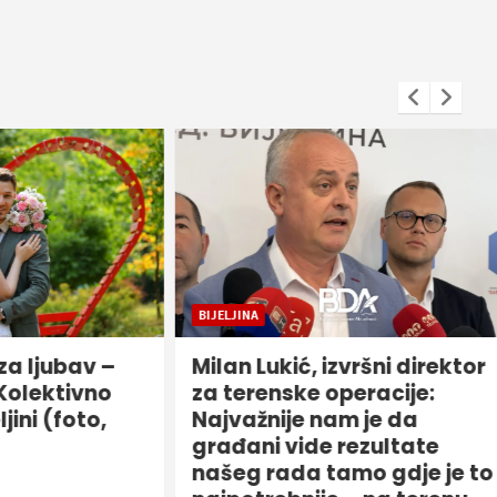
BIJELJINA
bav –
Milan Lukić, izvršni direktor
tivno
za terenske operacije:
foto,
Najvažnije nam je da
građani vide rezultate
našeg rada tamo gdje je to