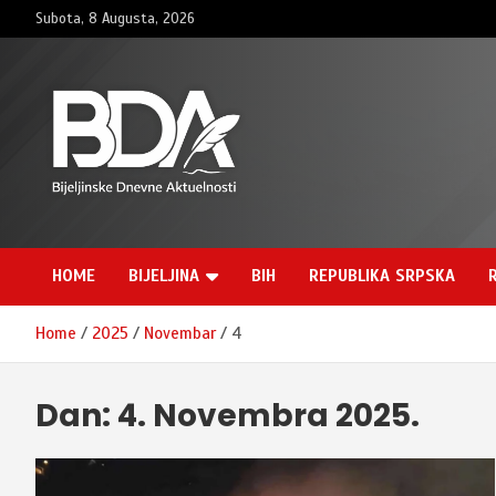
Skip
Subota, 8 Augusta, 2026
to
content
BNDAN.com
HOME
BIJELJINA
BIH
REPUBLIKA SRPSKA
Home
2025
Novembar
4
Dan:
4. Novembra 2025.