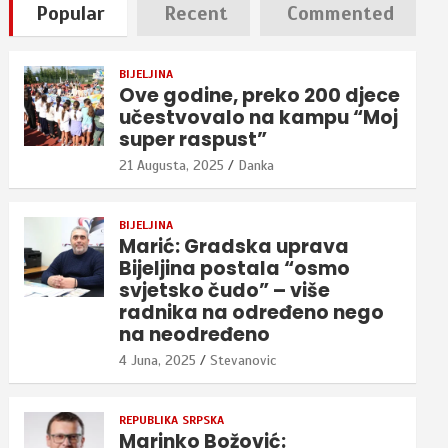
Popular
Recent
Commented
BIJELJINA
Ove godine, preko 200 djece
učestvovalo na kampu “Moj
super raspust”
21 Augusta, 2025
Danka
BIJELJINA
Marić: Gradska uprava
Bijeljina postala “osmo
svjetsko čudo” – više
radnika na određeno nego
na neodređeno
4 Juna, 2025
Stevanovic
REPUBLIKA SRPSKA
Marinko Božović: