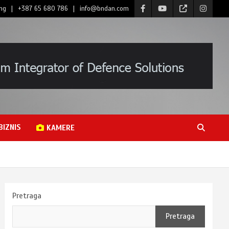
ng
+387 65 680 786
info@bndan.com
BIZNIS
KAMERE
Pretraga
Pretraga