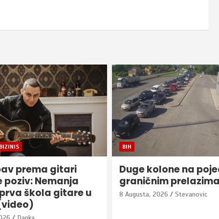
REPUBLIKA SRPSKA
lone na pojedim
Cvijanovićeva: Prošl
im prelazima
vremena uvođenja s
2026
Stevanovic
8 Augusta, 2026
Stevanovic