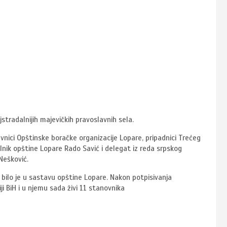
stradalnijih majevičkih pravoslavnih sela.
tavnici Opštinske boračke organizacije Lopare, pripadnici Trećeg
lnik opštine Lopare Rado Savić i delegat iz reda srpskog
Nešković.
i bilo je u sastavu opštine Lopare. Nakon potpisivanja
ji BiH i u njemu sada živi 11 stanovnika