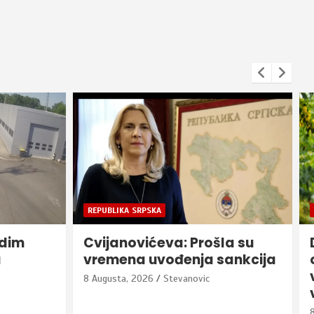
BIJELJINA
a su
Devet puta DA za ljubav –
ankcija
održano treće Kolektivno
vjenčanje u Bijeljini (foto,
video)
8 Augusta, 2026
Danka