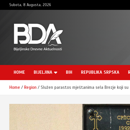
Skip
Subota, 8 Augusta, 2026
to
content
BNDAN.com
HOME
BIJELJINA
BIH
REPUBLIKA SRPSKA
Home
Region
Služen parastos mještanima sela Brezje koji su 