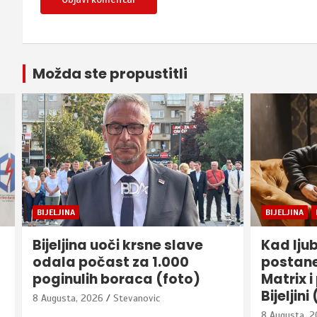
Možda ste propustitli
BIJELJINA
BIZINIS
BIH
Kad ljubav prema gitari
Duge ko
postane poziv: Nemanja
graničn
Matrix i prva škola gitare u
8 Augusta, 
Bijeljini (video)
8 Augusta, 2026
Danka