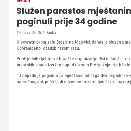
REGION
Služen parastos mještanima
poginuli prije 34 godine
19 Juna, 2026
Danka
U povratničkom selu Brezje na Majevici, danas je služen para
Odbrambeno-otadžbinskom ratu.
Predsjednik Opštinske boračke organizacije Risto Radić je rek
hrvatskih snaga izvršen napad na selo Brezje koje nije bilo b
“U napadu je poginulo 12 mještana, od čega dva pripadnika vojs
naoružani, dok je 35 ljudi odvedeno u zarobljeništvo”, naveo j