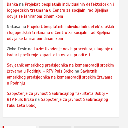
Danka
na
Projekat besplatnih individualnih defektoloških i
logopedskih tretmana u Centru za socijalni rad Bijeljina
odvija se laniranom dinamikom
Natasa
na
Projekat besplatnih individualnih defektoloških
i logopedskih tretmana u Centru za socijalni rad Bijeljina
odvija se laniranom dinamikom
Zivko Tesic
na
Lazić: Uvođenje novih procedura, ulaganje u
kadar i proširenje kapaciteta ostaju prioriteti
Savjetnik američkog predsjednika na komemoraciji srpskim
žrtvama u Podrinju – RTV Puls Brčko
na
Savjetnik
američkog predsjednika na komemoraciji srpskim žrtvama
u Podrinju
Saopštenje za javnost Saobraćajnog fakulteta Doboj –
RTV Puls Brčko
na
Saopštenje za javnost Saobraćajnog
fakulteta Doboj