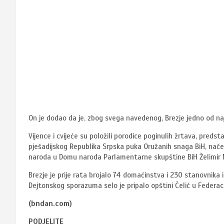
On je dodao da je, zbog svega navedenog, Brezje jedno od naj
Vijence i cvijeće su položili porodice poginulih žrtava, preds
pješadijskog Republika Srpska puka Oružanih snaga BiH, nače
naroda u Domu naroda Parlamentarne skupštine BiH Želimir 
Brezje je prije rata brojalo 74 domaćinstva i 230 stanovnika 
Dejtonskog sporazuma selo je pripalo opštini Čelić u Federaci
(bndan.com)
PODJELITE