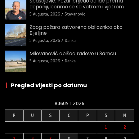
Spasojević: Požar prijetio da ide prema
deponiji, borimo se sa vatrom i vjetrom
5 Augusta, 2026
Stevanovic
Zbog požara zatvorena obilaznica oko
Bijeljine
5 Augusta, 2026
Danka
Milovanović obišao radove u Šamcu
5 Augusta, 2026
Danka
|
Pregled vijesti po datumu
AUGUST 2026
P
U
S
Č
P
S
N
1
2