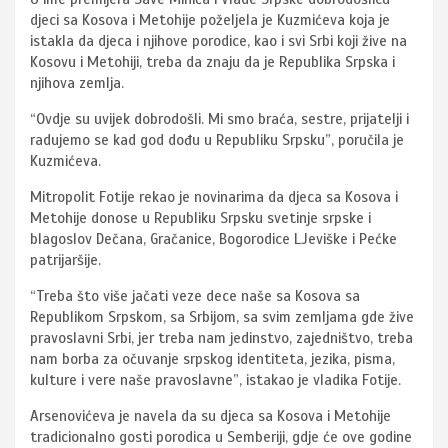
djeci sa Kosova i Metohije poželjela je Kuzmićeva koja je
istakla da djeca i njihove porodice, kao i svi Srbi koji žive na
Kosovu i Metohiji, treba da znaju da je Republika Srpska i
njihova zemlja.
“Ovdje su uvijek dobrodošli. Mi smo braća, sestre, prijatelji i
radujemo se kad god dođu u Republiku Srpsku”, poručila je
Kuzmićeva.
Mitropolit Fotije rekao je novinarima da djeca sa Kosova i
Metohije donose u Republiku Srpsku svetinje srpske i
blagoslov Dečana, Gračanice, Bogorodice LJeviške i Pećke
patrijaršije.
“Treba što više jačati veze dece naše sa Kosova sa
Republikom Srpskom, sa Srbijom, sa svim zemljama gde žive
pravoslavni Srbi, jer treba nam jedinstvo, zajedništvo, treba
nam borba za očuvanje srpskog identiteta, jezika, pisma,
kulture i vere naše pravoslavne”, istakao je vladika Fotije.
Arsenovićeva je navela da su djeca sa Kosova i Metohije
tradicionalno gosti porodica u Semberiji, gdje će ove godine