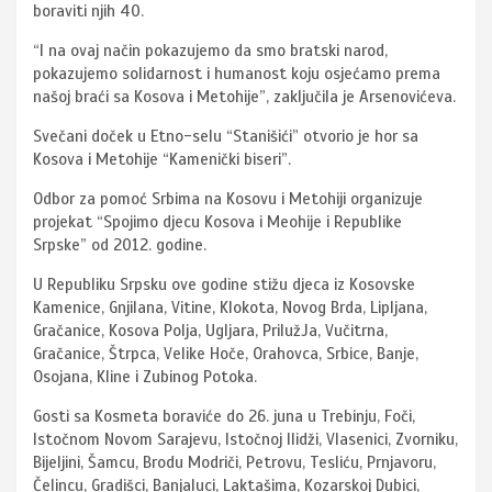
boraviti njih 40.
“I na ovaj način pokazujemo da smo bratski narod,
pokazujemo solidarnost i humanost koju osjećamo prema
našoj braći sa Kosova i Metohije”, zaključila je Arsenovićeva.
Svečani doček u Etno-selu “Stanišići” otvorio je hor sa
Kosova i Metohije “Kamenički biseri”.
Odbor za pomoć Srbima na Kosovu i Metohiji organizuje
projekat “Spojimo djecu Kosova i Meohije i Republike
Srpske” od 2012. godine.
U Republiku Srpsku ove godine stižu djeca iz Kosovske
Kamenice, Gnjilana, Vitine, Klokota, Novog Brda, Lipljana,
Gračanice, Kosova Polja, Ugljara, PrilužJa, Vučitrna,
Gračanice, Štrpca, Velike Hoče, Orahovca, Srbice, Banje,
Osojana, Kline i Zubinog Potoka.
Gosti sa Kosmeta boraviće do 26. juna u Trebinju, Foči,
Istočnom Novom Sarajevu, Istočnoj Ilidži, Vlasenici, Zvorniku,
Bijeljini, Šamcu, Brodu Modriči, Petrovu, Tesliću, Prnjavoru,
Čelincu, Gradišci, Banjaluci, Laktašima, Kozarskoj Dubici,