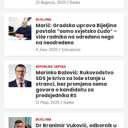
21 Augusta, 2025
Danka
BIJELJINA
Marić: Gradska uprava Bijeljina
postala “osmo svjetsko čudo” –
više radnika na određeno nego
na neodređeno
4 Juna, 2025
Stevanovic
REPUBLIKA SRPSKA
Marinko Božović: Rukovodstvo
SDS je krivo za loše stanje u
stranci, bez promjena nema
govora o kandidatu za
predsjednika RS
11 Maja, 2025
Danka
BIJELJINA
Dr Branimir Vuković, odbornik u