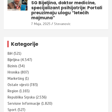
SG Bijeljina, doktor medicine,
specijalizant psihijatrije: Portali
preuzimaju ulogu “letećih
majmuna”
7 Maja, 2025
Stevanovic
Kategorije
BiH
(521)
Bijeljina
(4.547)
Bizinis
(34)
Hronika
(807)
Marketing
(1)
Ostale vijesti
(783)
Region
(1.165)
Republika Srpska
(2.536)
Servisne Informacije
(1.820)
Sport
(527)