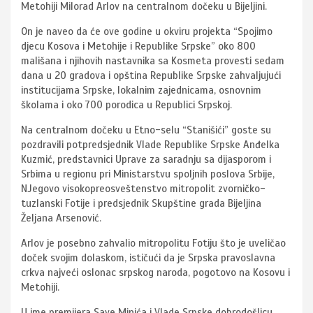
Metohiji Milorad Arlov na centralnom dočeku u Bijeljini.
On je naveo da će ove godine u okviru projekta “Spojimo
djecu Kosova i Metohije i Republike Srpske” oko 800
mališana i njihovih nastavnika sa Kosmeta provesti sedam
dana u 20 gradova i opština Republike Srpske zahvaljujući
institucijama Srpske, lokalnim zajednicama, osnovnim
školama i oko 700 porodica u Republici Srpskoj.
Na centralnom dočeku u Etno-selu “Stanišići” goste su
pozdravili potpredsjednik Vlade Republike Srpske Anđelka
Kuzmić, predstavnici Uprave za saradnju sa dijasporom i
Srbima u regionu pri Ministarstvu spoljnih poslova Srbije,
NJegovo visokopreosveštenstvo mitropolit zvorničko-
tuzlanski Fotije i predsjednik Skupštine grada Bijeljina
Željana Arsenović.
Arlov je posebno zahvalio mitropolitu Fotiju što je uveličao
doček svojim dolaskom, ističući da je Srpska pravoslavna
crkva najveći oslonac srpskog naroda, pogotovo na Kosovu i
Metohiji.
U ime premijera Save Minića i Vlade Srpske dobrodošlicu