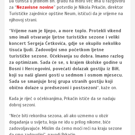
Da turista u jedinom bh. gradu na moru već ima u razgovoru
za “
Nezavisne novine
” potvrdio je Nikola Prkačin, direktor
Turističke zajednice opštine Neum, ističući da je vrijeme na
njihovoj strani.
“
Vrijeme nam je lijepo, a more toplo. Protekli vikend
smo imali otvaranje ljetne turističke sezone i veliki
koncert Sergeja Ćetkovića, gdje se okupilo nekoliko
tisuća ljudi. Zadovoljni smo početkom ljetne
turističke sezone. Očekivanja su dobra. Imamo razlog
za optimizam. Sada će se, s krajem školske godine u
Bosni i Hercegovini, povećati dolazak gostiju iz BiH,
koji su naši glavni gosti u sedmom i osmom mjesecu.
Sada se smanjuje broj grupa stranih gostiju koji
obično dolaze u predsezoni i postsezoni
“, kaže on.
Kada je riječ o očekivanjima, Prkačin ističe da se nadaju
dobroj sezoni.
“Neće biti rekordna sezona, ali ako uzmemo u obzir
događanja u svijetu, koja ne idu u prilog nikome, biće
zadovoljavajuće. Mislim da ćemo moći reći na kraju sezone
da smo zadovoljni”, navodi Prkačin.