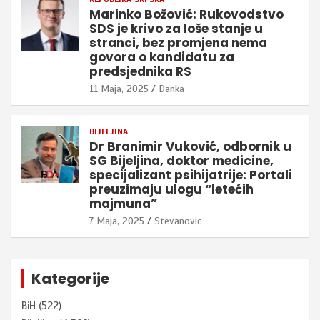
Marinko Božović: Rukovodstvo
SDS je krivo za loše stanje u
stranci, bez promjena nema
govora o kandidatu za
predsjednika RS
11 Maja, 2025
Danka
BIJELJINA
Dr Branimir Vuković, odbornik u
SG Bijeljina, doktor medicine,
specijalizant psihijatrije: Portali
preuzimaju ulogu “letećih
majmuna”
7 Maja, 2025
Stevanovic
Kategorije
BiH
(522)