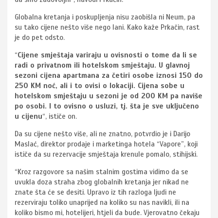
Globalna kretanja i poskupljenja nisu zaobišla ni Neum, pa
su tako cijene nešto više nego lani. Kako kaže Prkačin, rast
je do pet odsto.
“
Cijene smještaja variraju u ovisnosti o tome da li se
radi o privatnom ili hotelskom smještaju. U glavnoj
sezoni cijena apartmana za četiri osobe iznosi 150 do
250 KM noć, ali i to ovisi o lokaciji. Cijena sobe u
hotelskom smještaju u sezoni je od 200 KM pa naviše
po osobi. I to ovisno o usluzi, tj. šta je sve uključeno
u cijenu
“, ističe on.
Da su cijene nešto više, ali ne znatno, potvrdio je i Darijo
Maslać, direktor prodaje i marketinga hotela “Vapore”, koji
ističe da su rezervacije smještaja krenule pomalo, stihijski.
“Kroz razgovore sa našim stalnim gostima vidimo da se
uvukla doza straha zbog globalnih kretanja jer nikad ne
znate šta će se desiti. Upravo iz tih razloga ljudi ne
rezerviraju toliko unaprijed na koliko su nas navikli, ili na
koliko bismo mi, hotelijeri, htjeli da bude. Vjerovatno čekaju