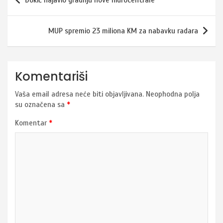
Đokić najavio gradnju nove hidrocentrale
članaka
MUP spremio 23 miliona KM za nabavku radara
Komentariši
Vaša email adresa neće biti objavljivana.
Neophodna polja
su označena sa
*
Komentar
*