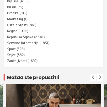
Bijeljina
(4.566)
Bizinis
(35)
Hronika
(812)
Marketing
(1)
Ostale vijesti
(788)
Region
(1.166)
Republika Srpska
(2.541)
Servisne Informacije
(1.831)
Sport
(528)
Svijet
(382)
Zanimljivosti
(1.692)
Možda ste propustitli