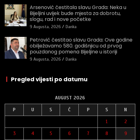
Arsenović čestitala slavu Grada: Neka u
Bijeljini uvijek bude mjesta za dobrotu,
slogu, rad i nove početke
9 Augusta, 2026
Danka
Petrović čestitao slavu Grada: Ove godine
obilježavamo 580. godišnjicu od prvog
pouzdanog pomena Bijeljine u istoriji
9 Augusta, 2026
Danka
|
Pregled vijesti po datumu
AUGUST 2026
P
U
S
Č
P
S
N
1
2
3
4
5
6
7
8
9