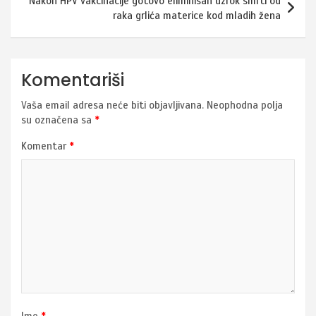
Nakon HPV vakcinacije gotovo eliminisan uzrok smrti od
raka grlića materice kod mladih žena
Komentariši
Vaša email adresa neće biti objavljivana.
Neophodna polja
su označena sa
*
Komentar
*