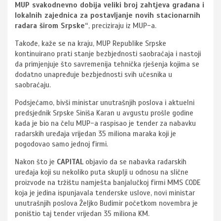
MUP svakodnevno dobija veliki broj zahtjeva građana i
lokalnih zajednica za postavljanje novih stacionarnih
radara širom Srpske“
, preciziraju iz MUP-a.
Takođe, kaže se na kraju, MUP Republike Srpske
kontinuirano prati stanje bezbjednosti saobraćaja i nastoji
da primjenjuje što savremenija tehnička rješenja kojima se
dodatno unapređuje bezbjednosti svih učesnika u
saobraćaju.
Podsjećamo, bivši ministar unutrašnjih poslova i aktuelni
predsjednik Srpske Siniša Karan u avgustu prošle godine
kada je bio na čelu MUP-a raspisao je tender za nabavku
radarskih uređaja vrijedan 35 miliona maraka koji je
pogodovao samo jednoj firmi.
Nakon što je
CAPITAL
objavio da se nabavka radarskih
uređaja koji su nekoliko puta skuplji u odnosu na slične
proizvode na tržištu namješta banjalučkoj firmi MMS CODE
koja je jedina ispunjavala tenderske uslove, novi ministar
unutrašnjih poslova Željko Budimir početkom novembra je
poništio taj tender vrijedan 35 miliona KM.