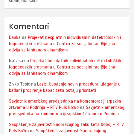
slomljena šaka
Komentari
Danka
na
Projekat besplatnih individualnih defektoloških i
logopedskih tretmana u Centru za socijalni rad Bijeljina
odvija se laniranom dinamikom
Natasa
na
Projekat besplatnih individualnih defektoloških i
logopedskih tretmana u Centru za socijalni rad Bijeljina
odvija se laniranom dinamikom
Zivko Tesic
na
Lazić: Uvođenje novih procedura, ulaganje u
kadar i proširenje kapaciteta ostaju prioriteti
Savjetnik američkog predsjednika na komemoraciji srpskim
žrtvama u Podrinju – RTV Puls Brčko
na
Savjetnik američkog
predsjednika na komemoraciji srpskim žrtvama u Podrinju
Saopštenje za javnost Saobraćajnog fakulteta Doboj – RTV
Puls Brčko
na
Saopštenje za javnost Saobraćajnog