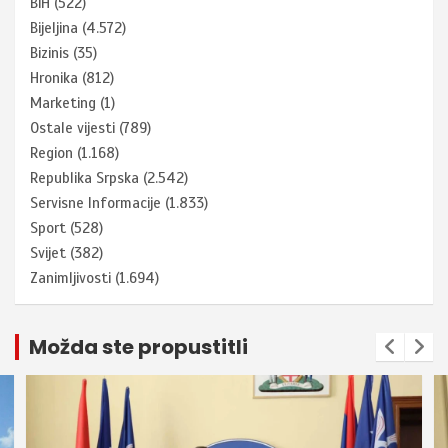
BiH
(522)
Bijeljina
(4.572)
Bizinis
(35)
Hronika
(812)
Marketing
(1)
Ostale vijesti
(789)
Region
(1.168)
Republika Srpska
(2.542)
Servisne Informacije
(1.833)
Sport
(528)
Svijet
(382)
Zanimljivosti
(1.694)
Možda ste propustitli