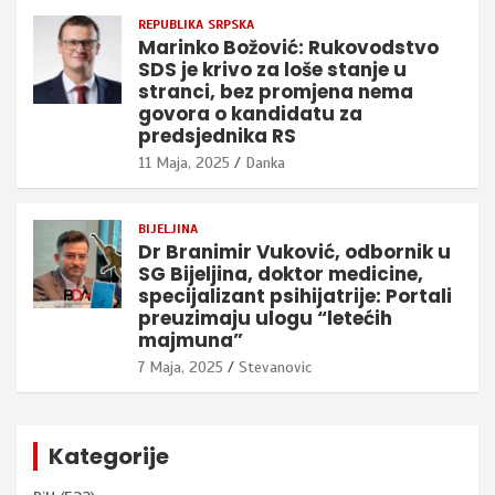
REPUBLIKA SRPSKA
Marinko Božović: Rukovodstvo
SDS je krivo za loše stanje u
stranci, bez promjena nema
govora o kandidatu za
predsjednika RS
11 Maja, 2025
Danka
BIJELJINA
Dr Branimir Vuković, odbornik u
SG Bijeljina, doktor medicine,
specijalizant psihijatrije: Portali
preuzimaju ulogu “letećih
majmuna”
7 Maja, 2025
Stevanovic
Kategorije