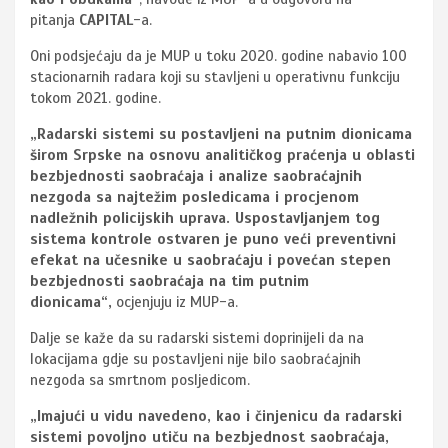
pitanja
CAPITAL
-a.
Oni podsjećaju da je MUP u toku 2020. godine nabavio 100
stacionarnih radara koji su stavljeni u operativnu funkciju
tokom 2021. godine.
„Radarski sistemi su postavljeni na putnim dionicama
širom Srpske na osnovu analitičkog praćenja u oblasti
bezbjednosti saobraćaja i analize saobraćajnih
nezgoda sa najtežim posledicama i procjenom
nadležnih policijskih uprava. Uspostavljanjem tog
sistema kontrole ostvaren je puno veći preventivni
efekat na učesnike u saobraćaju i povećan stepen
bezbjednosti saobraćaja na tim putnim
dionicama“,
ocjenjuju iz MUP-a.
Dalje se kaže da su radarski sistemi doprinijeli da na
lokacijama gdje su postavljeni nije bilo saobraćajnih
nezgoda sa smrtnom posljedicom.
„Imajući u vidu navedeno, kao i činjenicu da radarski
sistemi povoljno utiču na bezbjednost saobraćaja,