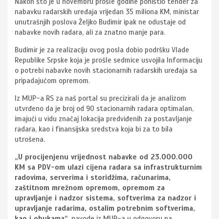
Nakon što je u novembru prošle godine poništio tender za
nabavku radarskih uređaja vrijedan 35 miliona KM, ministar
unutrašnjih poslova Željko Budimir ipak ne odustaje od
nabavke novih radara, ali za znatno manje para.
Budimir je za realizaciju ovog posla dobio podršku Vlade
Republike Srpske koja je prošle sedmice usvojila Informaciju
o potrebi nabavke novih stacionarnih radarskih uređaja sa
pripadajućom opremom.
Iz MUP-a RS za naš portal su precizirali da je analizom
utvrđeno da je broj od 90 stacionarnih radara optimalan,
imajući u vidu značaj lokacija predviđenih za postavljanje
radara, kao i finansijska sredstva koja bi za to bila
utrošena.
„U procijenjenu vrijednost nabavke od 23.000.000
KM sa PDV-om ulazi cijena radara sa infrastrukturnim
radovima, serverima i storidžima, računarima,
zaštitnom mrežnom opremom, opremom za
upravljanje i nadzor sistema, softverima za nadzor i
upravljanje radarima, ostalim potrebnim softverima,
kao i obukama“
, navode iz MUP-a u odgovoru na