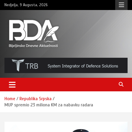
Skip
Nedjelja, 9 Augusta, 2026
to
content
BNDAN.com
Home
Republika Srpska
MUP spremio 23 miliona KM za nabavku radara