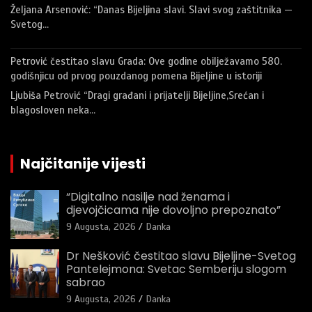
Željana Arsenović: “Danas Bijeljina slavi. Slavi svog zaštitnika —
Svetog…
Petrović čestitao slavu Grada: Ove godine obilježavamo 580.
godišnjicu od prvog pouzdanog pomena Bijeljine u istoriji
Ljubiša Petrović “Dragi građani i prijatelji Bijeljine,Srećan i
blagosloven neka…
Najčitanije vijesti
“Digitalno nasilje nad ženama i
djevojčicama nije dovoljno prepoznato”
9 Augusta, 2026
Danka
Dr Nešković čestitao slavu Bijeljine-Svetog
Pantelejmona: Svetac Semberiju slogom
sabrao
9 Augusta, 2026
Danka