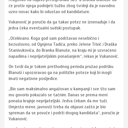
će protiv njega podnijeti tužbu zbog tvrdnji da je navodno
uzeo novac kako bi odustao od kandidature.
Vukanović je poručio da ga takav potez ne iznenađuje i da
jedva čeka eventualni sudski postupak.
„Očekivano. Koga god sam podržavao nesebično i
bezuslovno, od Ognjena Tadića, preko Jelene Trivić i Draška
Stanivukovića, do Branka Blanuše, na kraju mi je uzvraćeno
napadima i neprijateljskim ponašanjem“, rekao je Vukanović.
On tvrdi da je tokom prethodnog perioda pružao podršku
Blanuši i upozoravao ga na političke poteze koji bi mogli
imati negativne posljedice.
„Bio sam maksimalno angažovan u kampanji i sve što sam
mu govorio pokazalo se tačnim. Danas se prema meni
ponaša krajnje neprijateljski. Jedva čekam da me tuži.
Umjesto mene, javnosti treba da objasni zašto je bio
spreman da se povuče i podrži drugog kandidata“, poručio je
Vukanović.