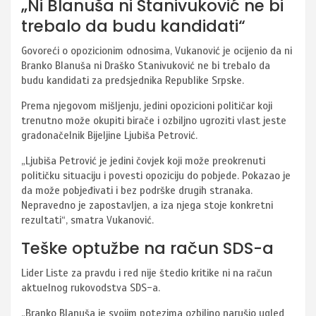
„Ni Blanuša ni Stanivuković ne bi
trebalo da budu kandidati“
Govoreći o opozicionim odnosima, Vukanović je ocijenio da ni
Branko Blanuša ni Draško Stanivuković ne bi trebalo da
budu kandidati za predsjednika Republike Srpske.
Prema njegovom mišljenju, jedini opozicioni političar koji
trenutno može okupiti birače i ozbiljno ugroziti vlast jeste
gradonačelnik Bijeljine Ljubiša Petrović.
„Ljubiša Petrović je jedini čovjek koji može preokrenuti
političku situaciju i povesti opoziciju do pobjede. Pokazao je
da može pobjeđivati i bez podrške drugih stranaka.
Nepravedno je zapostavljen, a iza njega stoje konkretni
rezultati“, smatra Vukanović.
Teške optužbe na račun SDS-a
Lider Liste za pravdu i red nije štedio kritike ni na račun
aktuelnog rukovodstva SDS-a.
„Branko Blanuša je svojim potezima ozbiljno narušio ugled