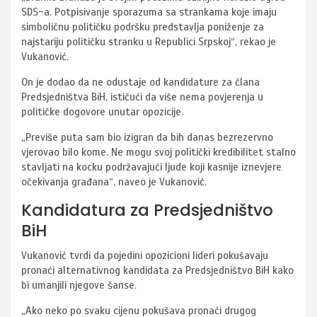
SDS-a. Potpisivanje sporazuma sa strankama koje imaju
simboličnu političku podršku predstavlja poniženje za
najstariju političku stranku u Republici Srpskoj“, rekao je
Vukanović.
On je dodao da ne odustaje od kandidature za člana
Predsjedništva BiH, ističući da više nema povjerenja u
političke dogovore unutar opozicije.
„Previše puta sam bio izigran da bih danas bezrezervno
vjerovao bilo kome. Ne mogu svoj politički kredibilitet stalno
stavljati na kocku podržavajući ljude koji kasnije iznevjere
očekivanja građana“, naveo je Vukanović.
Kandidatura za Predsjedništvo
BiH
Vukanović tvrdi da pojedini opozicioni lideri pokušavaju
pronaći alternativnog kandidata za Predsjedništvo BiH kako
bi umanjili njegove šanse.
„Ako neko po svaku cijenu pokušava pronaći drugog