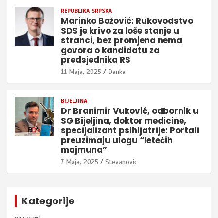
REPUBLIKA SRPSKA
Marinko Božović: Rukovodstvo
SDS je krivo za loše stanje u
stranci, bez promjena nema
govora o kandidatu za
predsjednika RS
11 Maja, 2025
Danka
BIJELJINA
Dr Branimir Vuković, odbornik u
SG Bijeljina, doktor medicine,
specijalizant psihijatrije: Portali
preuzimaju ulogu “letećih
majmuna”
7 Maja, 2025
Stevanovic
Kategorije