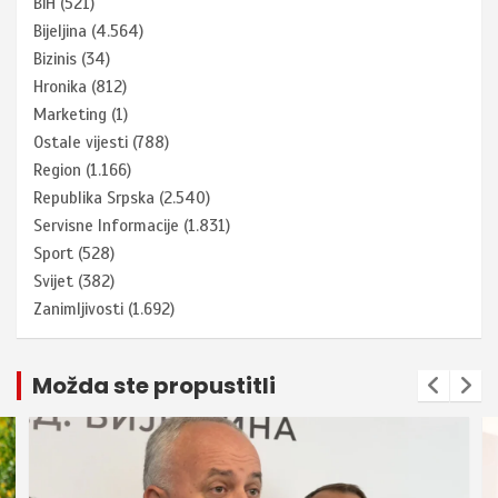
BiH
(521)
Bijeljina
(4.564)
Bizinis
(34)
Hronika
(812)
Marketing
(1)
Ostale vijesti
(788)
Region
(1.166)
Republika Srpska
(2.540)
Servisne Informacije
(1.831)
Sport
(528)
Svijet
(382)
Zanimljivosti
(1.692)
Možda ste propustitli