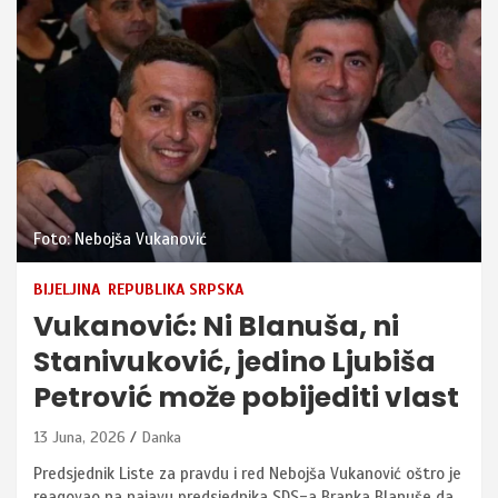
Foto: Nebojša Vukanović
BIJELJINA
REPUBLIKA SRPSKA
Vukanović: Ni Blanuša, ni
Stanivuković, jedino Ljubiša
Petrović može pobijediti vlast
13 Juna, 2026
Danka
Predsjednik Liste za pravdu i red Nebojša Vukanović oštro je
reagovao na najavu predsjednika SDS-a Branka Blanuše da