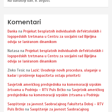
Na današnji dan, 8. avgust
Komentari
Danka
na
Projekat besplatnih individualnih defektoloških i
logopedskih tretmana u Centru za socijalni rad Bijeljina
odvija se laniranom dinamikom
Natasa
na
Projekat besplatnih individualnih defektoloških i
logopedskih tretmana u Centru za socijalni rad Bijeljina
odvija se laniranom dinamikom
Zivko Tesic
na
Lazić: Uvođenje novih procedura, ulaganje u
kadar i proširenje kapaciteta ostaju prioriteti
Savjetnik američkog predsjednika na komemoraciji srpskim
žrtvama u Podrinju – RTV Puls Brčko
na
Savjetnik američkog
predsjednika na komemoraciji srpskim žrtvama u Podrinju
Saopštenje za javnost Saobraćajnog fakulteta Doboj – RTV
Puls Brčko
na
Saopštenje za javnost Saobraćajnog