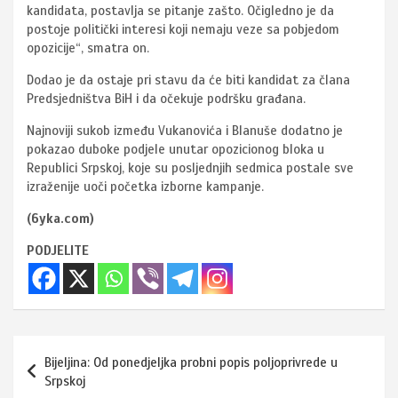
kandidata, postavlja se pitanje zašto. Očigledno je da
postoje politički interesi koji nemaju veze sa pobjedom
opozicije“, smatra on.
Dodao je da ostaje pri stavu da će biti kandidat za člana
Predsjedništva BiH i da očekuje podršku građana.
Najnoviji sukob između Vukanovića i Blanuše dodatno je
pokazao duboke podjele unutar opozicionog bloka u
Republici Srpskoj, koje su posljednjih sedmica postale sve
izraženije uoči početka izborne kampanje.
(6yka.com)
PODJELITE
Navigacija
Bijeljina: Od ponedjeljka probni popis poljoprivrede u
članaka
Srpskoj