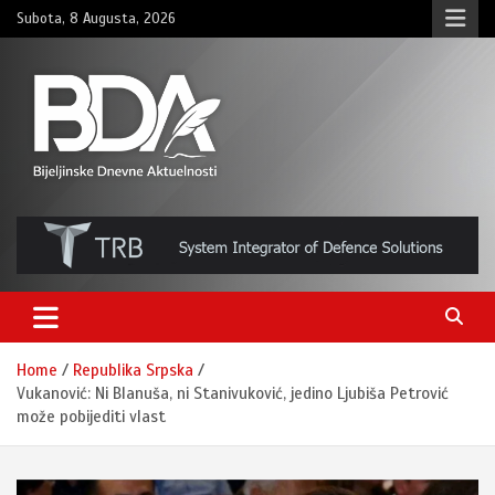
Skip
Subota, 8 Augusta, 2026
to
content
BNDAN.com
Home
Republika Srpska
Vukanović: Ni Blanuša, ni Stanivuković, jedino Ljubiša Petrović
može pobijediti vlast