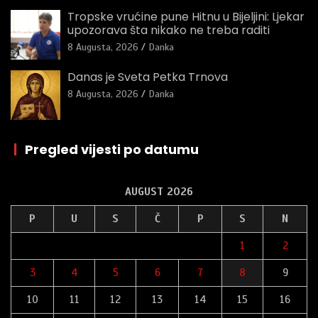
Tropske vrućine pune Hitnu u Bijeljini: Ljekar
upozorava šta nikako ne treba raditi
8 Augusta, 2026
Danka
Danas je Sveta Petka Trnova
8 Augusta, 2026
Danka
|
Pregled vijesti po datumu
AUGUST 2026
P
U
S
Č
P
S
N
1
2
3
4
5
6
7
8
9
10
11
12
13
14
15
16