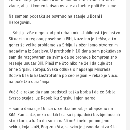
vlade, ali je i komentarisao ostale aktuelne političe teme.
Na samom početku se osvrnuo na stanje u Bosni i
Hercegovini.
– Srbiji je više nego ikad potreban mir, stabilnost i jedinstvo.
Situacija u regionu, posebno u BiH, izuzetno je teška, a to
generiše velike probleme za Srbiju. Izloženi smo otvorenim
napadima iz Sarajeva. U prethodnih 10 dana sam pokušavao
sam da razgovaram sa svima da se pronađe kompromisno
rešenje unutar BiH. Plaši me što niko ne želi da čuje šta
brine Srpsku i Srbiju. Svaka odluka o hapšenju Milorada
Dodika bila bi katastrofalna po ceo region – rekao je Vučić
na početku obraćanja.
Vučić je rekao da nam predstoji teška borba i da će Srbija
čvrsto stajati uz Republiku Srpsku i njen narod.
– Samo danas je 16 lica iz centralne Srbije uhapšeno na
KiM. Zamislite, neka od tih lica su i pripadnici bezbjednosnih
struktura, a kažu da su im našli nož i neku polomljenu
sekiru, koja služi, Bog zna šta, sasvim je jasno da ni za šta