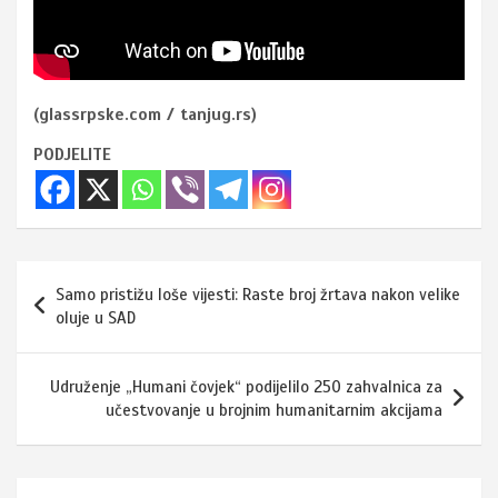
(glassrpske.com / tanjug.rs)
PODJELITE
Navigacija
Samo pristižu loše vijesti: Raste broj žrtava nakon velike
članaka
oluje u SAD
Udruženje „Humani čovjek“ podijelilo 250 zahvalnica za
učestvovanje u brojnim humanitarnim akcijama