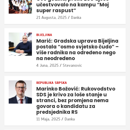
učestvovalo na kampu “Moj
super raspust”
21 Augusta, 2025
Danka
BIJELJINA
Marić: Gradska uprava Bijeljina
postala “osmo svjetsko čudo” –
više radnika na određeno nego
na neodređeno
4 Juna, 2025
Stevanovic
REPUBLIKA SRPSKA
Marinko Božović: Rukovodstvo
SDS je krivo za loše stanje u
stranci, bez promjena nema
govora o kandidatu za
predsjednika RS
11 Maja, 2025
Danka