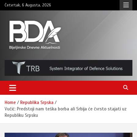
Skip
Četvrtak, 6 Augusta, 2026
to
content
BNDAN.com
Home
Republika Srpska
Vučić: Predstoji nam teška borba ali Srbija će čvrsto stajati uz
Republiku Srpsku