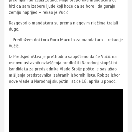
pred njom su teški zadaci. Moja preporuka mandataru će
biti da sam izabere ljude koji hoće da se bore i da guraju
zemlju naprijed – rekao je Vučić.
Razgovori o mandataru su prema njegovim riječima trajali
dugo.
– Predlažem doktora Đuru Macuta za mandatara – rekao je
Vučić.
Iz Predsjedništva je prethodno saopšteno da će Vučić na
osnovu ustavnih ovlašćenja predložiti Narodnoj skupštini
kandidata za predsjednika Vlade Srbije pošto je saslušao
mišljenja predstavnika izabranih izbornih lista. Rok za izbor
nove vlade u Narodnoj skupštini ističe 18. aprila u ponoć.