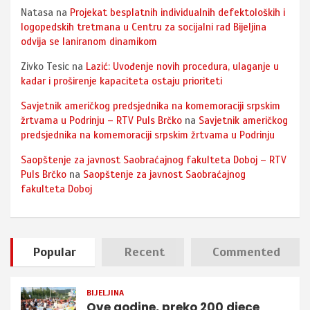
Natasa
na
Projekat besplatnih individualnih defektoloških i
logopedskih tretmana u Centru za socijalni rad Bijeljina
odvija se laniranom dinamikom
Zivko Tesic
na
Lazić: Uvođenje novih procedura, ulaganje u
kadar i proširenje kapaciteta ostaju prioriteti
Savjetnik američkog predsjednika na komemoraciji srpskim
žrtvama u Podrinju – RTV Puls Brčko
na
Savjetnik američkog
predsjednika na komemoraciji srpskim žrtvama u Podrinju
Saopštenje za javnost Saobraćajnog fakulteta Doboj – RTV
Puls Brčko
na
Saopštenje za javnost Saobraćajnog
fakulteta Doboj
Popular
Recent
Commented
BIJELJINA
Ove godine, preko 200 djece