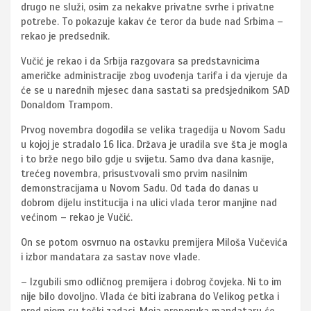
drugo ne služi, osim za nekakve privatne svrhe i privatne
potrebe. To pokazuje kakav će teror da bude nad Srbima –
rekao je predsednik.
Vučić je rekao i da Srbija razgovara sa predstavnicima
američke administracije zbog uvođenja tarifa i da vjeruje da
će se u narednih mjesec dana sastati sa predsjednikom SAD
Donaldom Trampom.
Prvog novembra dogodila se velika tragedija u Novom Sadu
u kojoj je stradalo 16 lica. Država je uradila sve šta je mogla
i to brže nego bilo gdje u svijetu. Samo dva dana kasnije,
trećeg novembra, prisustvovali smo prvim nasilnim
demonstracijama u Novom Sadu. Od tada do danas u
dobrom dijelu institucija i na ulici vlada teror manjine nad
većinom – rekao je Vučić.
On se potom osvrnuo na ostavku premijera Miloša Vučevića
i izbor mandatara za sastav nove vlade.
– Izgubili smo odličnog premijera i dobrog čovjeka. Ni to im
nije bilo dovoljno. Vlada će biti izabrana do Velikog petka i