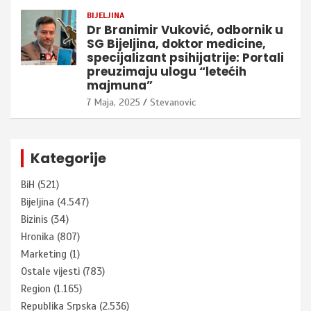
BIJELJINA
Dr Branimir Vuković, odbornik u
SG Bijeljina, doktor medicine,
specijalizant psihijatrije: Portali
preuzimaju ulogu “letećih
majmuna”
7 Maja, 2025
Stevanovic
Kategorije
BiH
(521)
Bijeljina
(4.547)
Bizinis
(34)
Hronika
(807)
Marketing
(1)
Ostale vijesti
(783)
Region
(1.165)
Republika Srpska
(2.536)