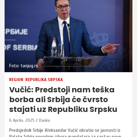
Foto: tanjug.rs
REGION
REPUBLIKA SRPSKA
Vučić: Predstoji nam teška
borba ali Srbija će čvrsto
stajati uz Republiku Srpsku
6 Aprila, 2025
Danka
Predsjednik Srbije Aleksandar Vučić obratio se javnosti iz
Palate Srbija povodom izbora mandatara za sastav nove