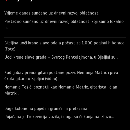
Vrijeme danas sunčano uz dnevni razvoj oblačnosti
Pretežno sunčano uz dnevni razvoj oblačnosti koji samo lokalno
u…
Bijeljina uoči krsne slave odala počast za 1.000 poginulih boraca
(foto)
Uoči krsne slave grada – Svetog Pantelejmona, u Bijeljini su…
Kad ljubav prema gitari postane poziv: Nemanja Matrix i prva
škola gitare u Bijeljini (video)
Nemanja Tešić, poznatiji kao Nemanja Matrix, gitarista i član
Matrix…
Duge kolone na pojedim graničnim prelazima
Pojačana je frekevncija vozila, i duga su čekanja na izlazu…