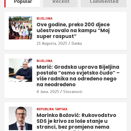
Popular
Recent
Commented
BIJELJINA
Ove godine, preko 200 djece
učestvovalo na kampu “Moj
super raspust”
21 Augusta, 2025
Danka
BIJELJINA
Marić: Gradska uprava Bijeljina
postala “osmo svjetsko čudo” –
više radnika na određeno nego
na neodređeno
4 Juna, 2025
Stevanovic
REPUBLIKA SRPSKA
Marinko Božović: Rukovodstvo
SDS je krivo za loše stanje u
stranci, bez promjena nema