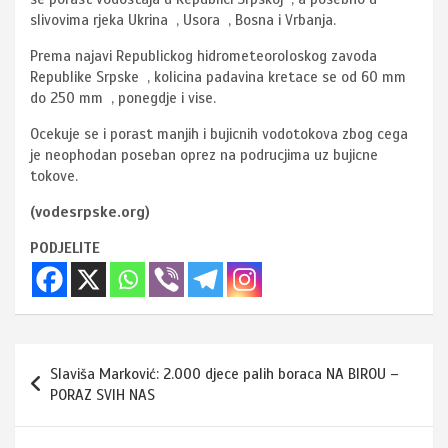
slivovima rjeka Ukrina , Usora , Bosna i Vrbanja.
Prema najavi Republickog hidrometeoroloskog zavoda
Republike Srpske , kolicina padavina kretace se od 60 mm
do 250 mm , ponegdje i vise.
Ocekuje se i porast manjih i bujicnih vodotokova zbog cega
je neophodan poseban oprez na podrucjima uz bujicne
tokove.
(vodesrpske.org)
PODJELITE
Navigacija
Slaviša Marković: 2.000 djece palih boraca NA BIROU –
članaka
PORAZ SVIH NAS