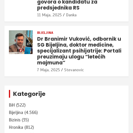
govora o kandidatu za
predsjednika RS
11 Maja, 2025
Danka
BIJELJINA
Dr Branimir Vuković, odbornik u
SG Bijeljina, doktor medicine,
specijalizant psihijatrije: Portali
preuzimaju ulogu “letećih
majmuna”
7 Maja, 2025
Stevanovic
Kategorije
BiH
(522)
Bijeljina
(4.566)
Bizinis
(35)
Hronika
(812)