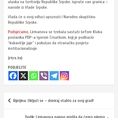
ulaska na teritoriju Republike Srpske, isprate van granica –
navode iz Vlade Srpske.
Vlada će o ovoj odluci upoznati i Narodnu skupštinu
Republike Srpske.
Podsjećamo
, Lirmanova se trebala sastati šefom Kluba
poslanika PDP-a Igorom Crnatkom, koji je podbacio
“kukavičije jaje” i pokušao da stranačku posjetu
institucionalizuje.
(rtrs.tv)
PODJELITE
Navigacija
Bijeljina: Uključi se – doniraj stablo za svoj grad!
članaka
Dodik: Lirmanova naivno mislila da ćemo nijemo