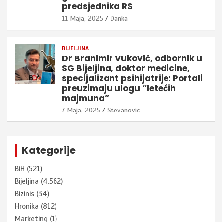
predsjednika RS
11 Maja, 2025
Danka
BIJELJINA
Dr Branimir Vuković, odbornik u
SG Bijeljina, doktor medicine,
specijalizant psihijatrije: Portali
preuzimaju ulogu “letećih
majmuna”
7 Maja, 2025
Stevanovic
Kategorije
BiH
(521)
Bijeljina
(4.562)
Bizinis
(34)
Hronika
(812)
Marketing
(1)