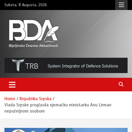
Skip
Subota, 8 Augusta, 2026
to
content
BNDAN.com
Home
Republika Srpska
Vlada Srpske proglasila njemačku ministarku Anu Lirman
nepoželjnom osobom