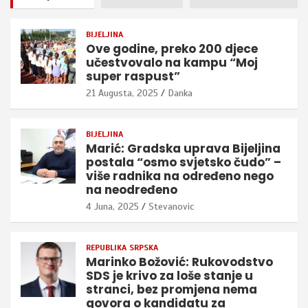
BIJELJINA
Ove godine, preko 200 djece
učestvovalo na kampu “Moj
super raspust”
21 Augusta, 2025
Danka
BIJELJINA
Marić: Gradska uprava Bijeljina
postala “osmo svjetsko čudo” –
više radnika na određeno nego
na neodređeno
4 Juna, 2025
Stevanovic
REPUBLIKA SRPSKA
Marinko Božović: Rukovodstvo
SDS je krivo za loše stanje u
stranci, bez promjena nema
govora o kandidatu za