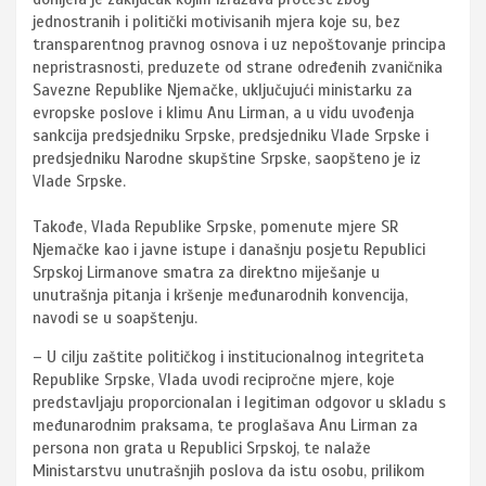
jednostranih i politički motivisanih mjera koje su, bez
transparentnog pravnog osnova i uz nepoštovanje principa
nepristrasnosti, preduzete od strane određenih zvaničnika
Savezne Republike Njemačke, uključujući ministarku za
evropske poslove i klimu Anu Lirman, a u vidu uvođenja
sankcija predsjedniku Srpske, predsjedniku Vlade Srpske i
predsjedniku Narodne skupštine Srpske, saopšteno je iz
Vlade Srpske.
Takođe, Vlada Republike Srpske, pomenute mjere SR
Njemačke kao i javne istupe i današnju posjetu Republici
Srpskoj Lirmanove smatra za direktno miješanje u
unutrašnja pitanja i kršenje međunarodnih konvencija,
navodi se u soapštenju.
– U cilju zaštite političkog i institucionalnog integriteta
Republike Srpske, Vlada uvodi recipročne mjere, koje
predstavljaju proporcionalan i legitiman odgovor u skladu s
međunarodnim praksama, te proglašava Anu Lirman za
persona non grata u Republici Srpskoj, te nalaže
Ministarstvu unutrašnjih poslova da istu osobu, prilikom