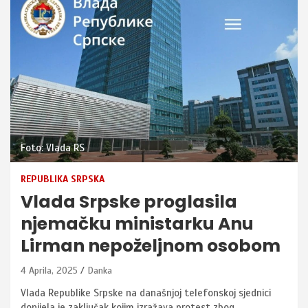
Foto: Vlada RS
REPUBLIKA SRPSKA
Vlada Srpske proglasila
njemačku ministarku Anu
Lirman nepoželjnom osobom
4 Aprila, 2025
Danka
Vlada Republike Srpske na današnjoj telefonskoj sjednici
donijela je zaključak kojim izražava protest zbog