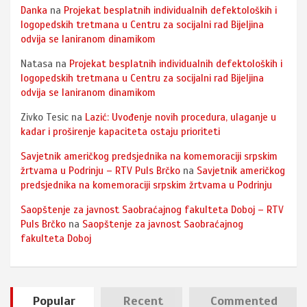
Danka
na
Projekat besplatnih individualnih defektoloških i
logopedskih tretmana u Centru za socijalni rad Bijeljina
odvija se laniranom dinamikom
Natasa
na
Projekat besplatnih individualnih defektoloških i
logopedskih tretmana u Centru za socijalni rad Bijeljina
odvija se laniranom dinamikom
Zivko Tesic
na
Lazić: Uvođenje novih procedura, ulaganje u
kadar i proširenje kapaciteta ostaju prioriteti
Savjetnik američkog predsjednika na komemoraciji srpskim
žrtvama u Podrinju – RTV Puls Brčko
na
Savjetnik američkog
predsjednika na komemoraciji srpskim žrtvama u Podrinju
Saopštenje za javnost Saobraćajnog fakulteta Doboj – RTV
Puls Brčko
na
Saopštenje za javnost Saobraćajnog
fakulteta Doboj
Popular
Recent
Commented