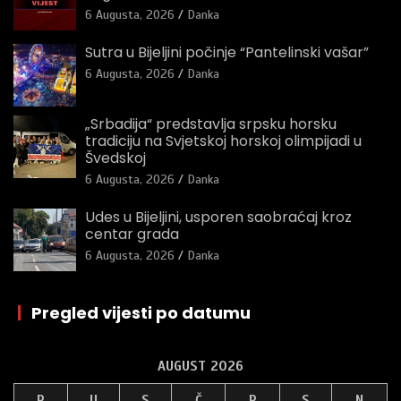
6 Augusta, 2026
Danka
Sutra u Bijeljini počinje “Pantelinski vašar”
6 Augusta, 2026
Danka
„Srbadija“ predstavlja srpsku horsku
tradiciju na Svjetskoj horskoj olimpijadi u
Švedskoj
6 Augusta, 2026
Danka
Udes u Bijeljini, usporen saobraćaj kroz
centar grada
6 Augusta, 2026
Danka
|
Pregled vijesti po datumu
AUGUST 2026
P
U
S
Č
P
S
N