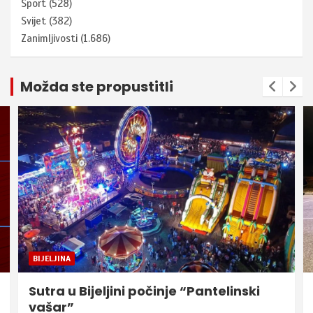
Sport
(528)
Svijet
(382)
Zanimljivosti
(1.686)
Možda ste propustitli
BIJELJINA
Sutra u Bijeljini počinje “Pantelinski
vašar”