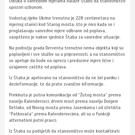
Odluka o vanrednim mjerama nalaže Štabu da stanovništvo
upozori uzbunom.
Vodostaj rijeke Ukrine trenutno je 228 centimetara na
mjernoj stanici kod Starog mosta, što je nivo kada se i
proglašavaju vanredne mjere odbrane od poplava,
saopšteno je nakon sjednice Štaba za vanredne situacije.
Na području grada Derventa trenutno nema objekta koji su
poplavljeni i sve službe su u pripravnosti, a na stanovništvo
se apeluje da bude na oprezu i preduzme mjere lične i
uzajamne zaštite od poplava.
Iz Štaba je apelovano na stanovništvo da ne širi paniku i
dezinformacije, te da prate zvanične inFormacije.
Prekinuta je putna komunikacija od “Žutog mosta” prema
naselju Kalenderovci, drveni most prema naselju Donjem
Detlaku, od Novog mosta prema Jasenkama i od izletišta
“Patkovača” prema Kalenderovcima, ali su u funkciji
alternativni putni pravci.
Iz Štaba su podsjetili da stanovništvo može kontaktirati