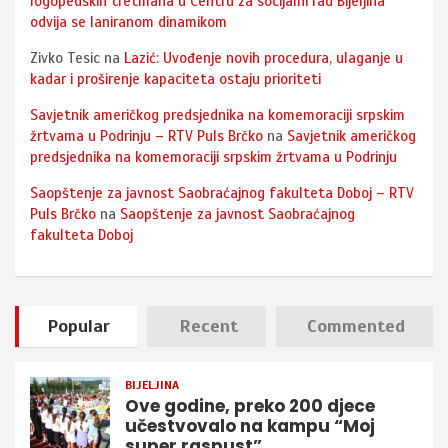
logopedskih tretmana u Centru za socijalni rad Bijeljina
odvija se laniranom dinamikom
Zivko Tesic
na
Lazić: Uvođenje novih procedura, ulaganje u
kadar i proširenje kapaciteta ostaju prioriteti
Savjetnik američkog predsjednika na komemoraciji srpskim
žrtvama u Podrinju – RTV Puls Brčko
na
Savjetnik američkog
predsjednika na komemoraciji srpskim žrtvama u Podrinju
Saopštenje za javnost Saobraćajnog fakulteta Doboj – RTV
Puls Brčko
na
Saopštenje za javnost Saobraćajnog
fakulteta Doboj
Popular
Recent
Commented
BIJELJINA
Ove godine, preko 200 djece
učestvovalo na kampu “Moj
super raspust”