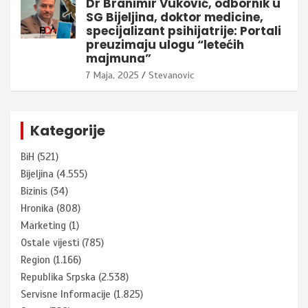
Dr Branimir Vuković, odbornik u
SG Bijeljina, doktor medicine,
specijalizant psihijatrije: Portali
preuzimaju ulogu “letećih
majmuna”
7 Maja, 2025
Stevanovic
Kategorije
BiH
(521)
Bijeljina
(4.555)
Bizinis
(34)
Hronika
(808)
Marketing
(1)
Ostale vijesti
(785)
Region
(1.166)
Republika Srpska
(2.538)
Servisne Informacije
(1.825)