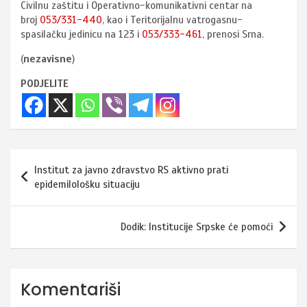
Civilnu zaštitu i Operativno-komunikativni centar na
broj
053/331-440
, kao i Teritorijalnu vatrogasnu-
spasilačku jedinicu na 123 i
053/333-461
, prenosi Srna.
(
nezavisne
)
PODJELITE
Navigacija
Institut za javno zdravstvo RS aktivno prati
članaka
epidemilološku situaciju
Dodik: Institucije Srpske će pomoći
Komentariši