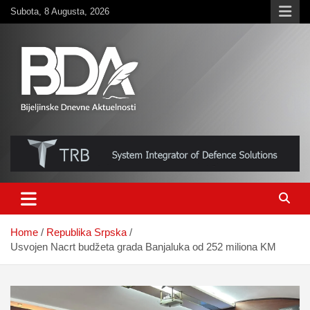
Skip
Subota, 8 Augusta, 2026
to
content
BNDAN.com
Home
Republika Srpska
Usvojen Nacrt budžeta grada Banjaluka od 252 miliona KM