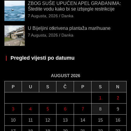
ZBOG SUŠE UPUĆEN APEL GRAĐANIMA:
Štedite vodu kako bi se izbjegle restrikcije
7 Augusta, 2026
Danka
U Bijeljini otkrivena plantaža marihuane
7 Augusta, 2026
Danka
|
Pregled vijesti po datumu
AUGUST 2026
P
U
S
Č
P
S
N
1
2
3
4
5
6
7
8
9
10
11
12
13
14
15
16