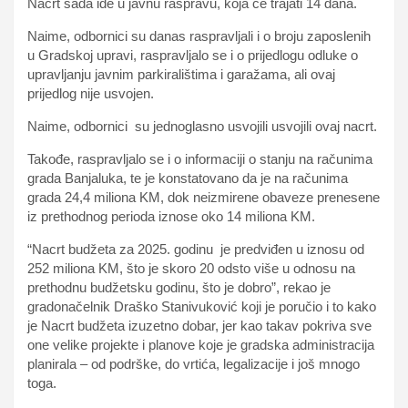
Nacrt sada ide u javnu raspravu, koja će trajati 14 dana.
Naime, odbornici su danas raspravljali i o broju zaposlenih
u Gradskoj upravi, raspravljalo se i o prijedlogu odluke o
upravljanju javnim parkiralištima i garažama, ali ovaj
prijedlog nije usvojen.
Naime, odbornici su jednoglasno usvojili usvojili ovaj nacrt.
Takođe, raspravljalo se i o informaciji o stanju na računima
grada Banjaluka, te je konstatovano da je na računima
grada 24,4 miliona KM, dok neizmirene obaveze prenesene
iz prethodnog perioda iznose oko 14 miliona KM.
“Nacrt budžeta za 2025. godinu je predviđen u iznosu od
252 miliona KM, što je skoro 20 odsto više u odnosu na
prethodnu budžetsku godinu, što je dobro”, rekao je
gradonačelnik Draško Stanivuković koji je poručio i to kako
je Nacrt budžeta izuzetno dobar, jer kao takav pokriva sve
one velike projekte i planove koje je gradska administracija
planirala – od podrške, do vrtića, legalizacije i još mnogo
toga.