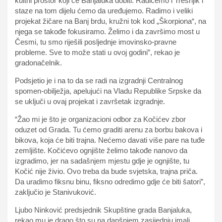
kultni prostor koji će Banjaluka dobiti. Radićemo i Trešnjik i
staze na tom dijelu ćemo da uređujemo. Radimo i veliki
projekat žičare na Banj brdu, kružni tok kod „Škorpiona“, na
njega se takođe fokusiramo. Želimo i da završimo most u
Česmi, tu smo riješili posljednje imovinsko-pravne
probleme. Sve to može stati u ovoj godini”, rekao je
gradonačelnik.
Podsjetio je i na to da se radi na izgradnji Centralnog
spomen-obilježja, apelujući na Vladu Republike Srpske da
se uključi u ovaj projekat i završetak izgradnje.
“Žao mi je što je organizacioni odbor za Kočićev zbor
oduzet od Grada. Tu ćemo graditi arenu za borbu bakova i
bikova, koja će biti trajna. Nećemo davati više pare na tuđe
zemljište. Kočićevo ognjište želimo takođe nanovo da
izgradimo, jer na sadašnjem mjestu gdje je ognjište, tu
Kočić nije živio. Ovo treba da bude svjetska, trajna priča.
Da uradimo fiksnu binu, fiksno odredimo gdje će biti šatori”,
zaključio je Stanivuković.
Ljubo Ninković predsjednik Skupštine grada Banjaluka,
rekao mu je drago što su na danšnjem zasijednju imali