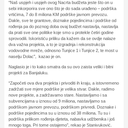
“Naš uspjeh i uspjeh ovog Nacrta budžeta jeste što on u
sebi inkorporira sve ono što je do sada urađeno – podrška
vrtićima, 7 do 8 miliona KM podrške javnom prevozu.
Dakle, sve te grantove, doznake pojedincima i podrške od
rođenja pa do poznog doba ovaj budžet nastavlja, nastavlja
da prati sve one politike koje smo u protekle četiri godine
sprovodili. Iskoristiću priliku da kažem da se ovdje nalaze
dva važna projekta, a to je izgradnja i rekonstrukcija
vodovodne mreže, odnosno Tunjice 1 i Tunjice 2, te most u
naselju Dolac”, kazao je on.
Naglasio je i to kako smatra da su ovo zaista veliki i bitni
projekti za Banjaluku.
“Započeti ova dva projekta i privoditi ih kraju, a istovremeno
zadržati sve mjere podrške je velika stvar. Dakle, radimo
nove projekte, a zadržavamo stare. Nastavljamo i sa
subvencijama u iznosu od 9 miliona, nastavljamo sa
podrškom javnom prevozu, podrškom privredi. Doznake i
podrške pojedincima su u iznosu od 38 miliona. Tu su i
podrška prilikom rođenja djeteta, nabavka udžbenika i još
mnogo toga. Pri tome ostajemo”, rekao je Stanivuković.