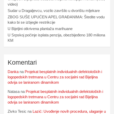
video)
Sudar u Dragaljevcu, vozilo završilo u dvorištu mljekare
ZBOG SUŠE UPUĆEN APEL GRAĐANIMA: Štedite vodu
kako bi se izbjegle restrikcije
U Bijeljini otkrivena plantaža marihuane
U Srpskoj počinje isplata penzija, obezbijeđeno 180 miliona
KM
Komentari
Danka
na
Projekat besplatnih individualnih defektoloških i
logopedskih tretmana u Centru za socijalni rad Bijeljina
odvija se laniranom dinamikom
Natasa
na
Projekat besplatnih individualnih defektoloških i
logopedskih tretmana u Centru za socijalni rad Bijeljina
odvija se laniranom dinamikom
Zivko Tesic
na
Lazić: Uvođenje novih procedura, ulaganje u