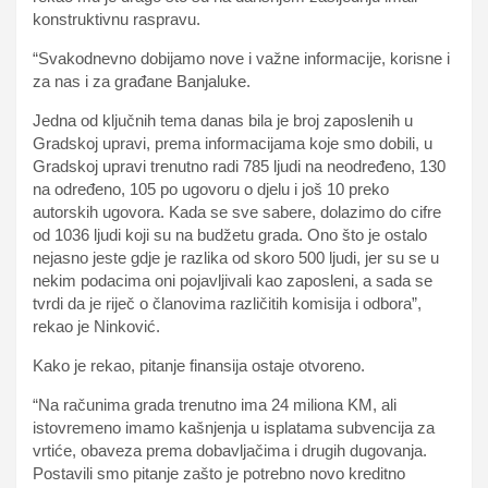
konstruktivnu raspravu.
“Svakodnevno dobijamo nove i važne informacije, korisne i
za nas i za građane Banjaluke.
Jedna od ključnih tema danas bila je broj zaposlenih u
Gradskoj upravi, prema informacijama koje smo dobili, u
Gradskoj upravi trenutno radi 785 ljudi na neodređeno, 130
na određeno, 105 po ugovoru o djelu i još 10 preko
autorskih ugovora. Kada se sve sabere, dolazimo do cifre
od 1036 ljudi koji su na budžetu grada. Ono što je ostalo
nejasno jeste gdje je razlika od skoro 500 ljudi, jer su se u
nekim podacima oni pojavljivali kao zaposleni, a sada se
tvrdi da je riječ o članovima različitih komisija i odbora”,
rekao je Ninković.
Kako je rekao, pitanje finansija ostaje otvoreno.
“Na računima grada trenutno ima 24 miliona KM, ali
istovremeno imamo kašnjenja u isplatama subvencija za
vrtiće, obaveza prema dobavljačima i drugih dugovanja.
Postavili smo pitanje zašto je potrebno novo kreditno