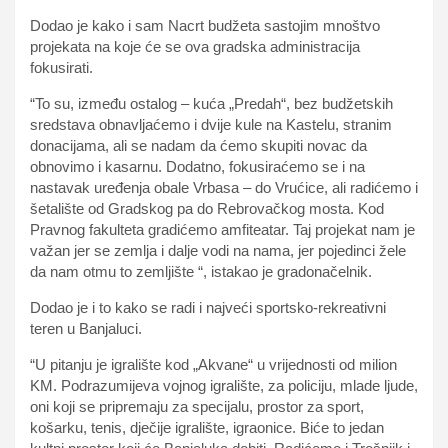
Dodao je kako i sam Nacrt budžeta sastojim mnoštvo
projekata na koje će se ova gradska administracija
fokusirati.
“To su, između ostalog – kuća „Predah“, bez budžetskih
sredstava obnavljaćemo i dvije kule na Kastelu, stranim
donacijama, ali se nadam da ćemo skupiti novac da
obnovimo i kasarnu. Dodatno, fokusiraćemo se i na
nastavak uređenja obale Vrbasa – do Vrućice, ali radićemo i
šetalište od Gradskog pa do Rebrovačkog mosta. Kod
Pravnog fakulteta gradićemo amfiteatar. Taj projekat nam je
važan jer se zemlja i dalje vodi na nama, jer pojedinci žele
da nam otmu to zemljište “, istakao je gradonačelnik.
Dodao je i to kako se radi i najveći sportsko-rekreativni
teren u Banjaluci.
“U pitanju je igralište kod „Akvane“ u vrijednosti od milion
KM. Podrazumijeva vojnog igralište, za policiju, mlade ljude,
oni koji se pripremaju za specijalu, prostor za sport,
košarku, tenis, dječije igralište, igraonice. Biće to jedan