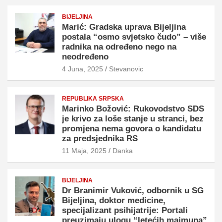
BIJELJINA
Marić: Gradska uprava Bijeljina
postala “osmo svjetsko čudo” – više
radnika na određeno nego na
neodređeno
4 Juna, 2025
Stevanovic
REPUBLIKA SRPSKA
Marinko Božović: Rukovodstvo SDS
je krivo za loše stanje u stranci, bez
promjena nema govora o kandidatu
za predsjednika RS
11 Maja, 2025
Danka
BIJELJINA
Dr Branimir Vuković, odbornik u SG
Bijeljina, doktor medicine,
specijalizant psihijatrije: Portali
preuzimaju ulogu “letećih majmuna”