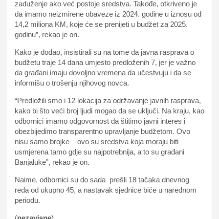
zaduženje ako već postoje sredstva. Takođe, otkriveno je
da imamo neizmirene obaveze iz 2024. godine u iznosu od
14,2 miliona KM, koje će se prenijeti u budžet za 2025.
godinu”, rekao je on.
Kako je dodao, insistirali su na tome da javna rasprava o
budžetu traje 14 dana umjesto predloženih 7, jer je važno
da građani imaju dovoljno vremena da učestvuju i da se
informišu o trošenju njihovog novca.
“Predložili smo i 12 lokacija za održavanje javnih rasprava,
kako bi što veći broj ljudi mogao da se uključi. Na kraju, kao
odbornici imamo odgovornost da štitimo javni interes i
obezbijedimo transparentno upravljanje budžetom. Ovo
nisu samo brojke – ovo su sredstva koja moraju biti
usmjerena tamo gdje su najpotrebnija, a to su građani
Banjaluke”, rekao je on.
Naime, odbornici su do sada prešli 18 tačaka dnevnog
reda od ukupno 45, a nastavak sjednice biće u narednom
periodu.
(
nezavisne
)