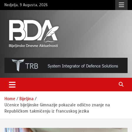
Skip
Nedjelja, 9 Augusta, 2026
to
content
BNDAN.com
Home
Bijeljina
Učenice bijeljinske Gimnazije pokazale odlično znanje na
Republičkom takmičenju iz francuskog jezika