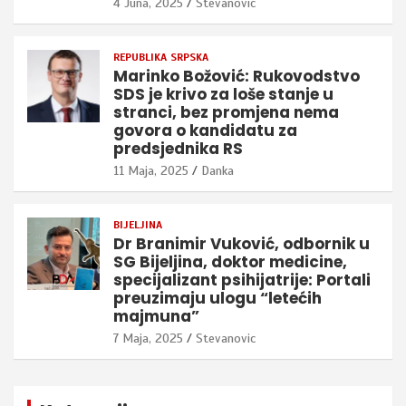
4 Juna, 2025
Stevanovic
REPUBLIKA SRPSKA
Marinko Božović: Rukovodstvo
SDS je krivo za loše stanje u
stranci, bez promjena nema
govora o kandidatu za
predsjednika RS
11 Maja, 2025
Danka
BIJELJINA
Dr Branimir Vuković, odbornik u
SG Bijeljina, doktor medicine,
specijalizant psihijatrije: Portali
preuzimaju ulogu “letećih
majmuna”
7 Maja, 2025
Stevanovic