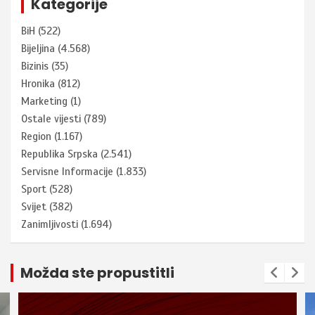
Kategorije
BiH
(522)
Bijeljina
(4.568)
Bizinis
(35)
Hronika
(812)
Marketing
(1)
Ostale vijesti
(789)
Region
(1.167)
Republika Srpska
(2.541)
Servisne Informacije
(1.833)
Sport
(528)
Svijet
(382)
Zanimljivosti
(1.694)
Možda ste propustitli