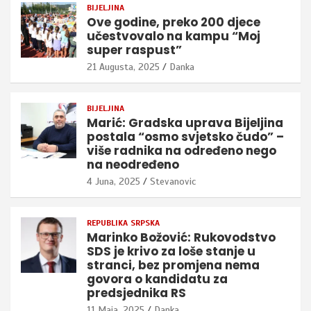
BIJELJINA
Ove godine, preko 200 djece
učestvovalo na kampu “Moj
super raspust”
21 Augusta, 2025
Danka
BIJELJINA
Marić: Gradska uprava Bijeljina
postala “osmo svjetsko čudo” –
više radnika na određeno nego
na neodređeno
4 Juna, 2025
Stevanovic
REPUBLIKA SRPSKA
Marinko Božović: Rukovodstvo
SDS je krivo za loše stanje u
stranci, bez promjena nema
govora o kandidatu za
predsjednika RS
11 Maja, 2025
Danka