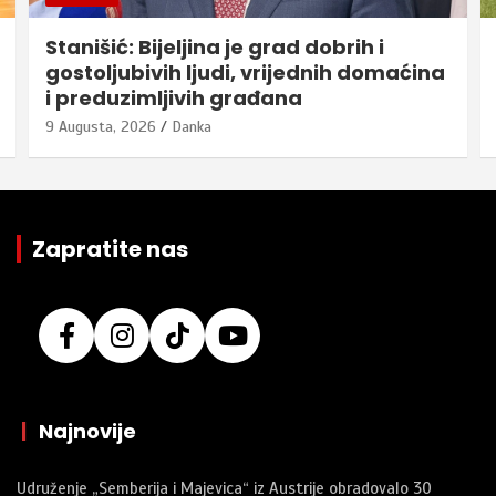
Stanišić: Bijeljina je grad dobrih i
gostoljubivih ljudi, vrijednih domaćina
i preduzimljivih građana
9 Augusta, 2026
Danka
Zapratite nas
|
Najnovije
Udruženje „Semberija i Majevica“ iz Austrije obradovalo 30