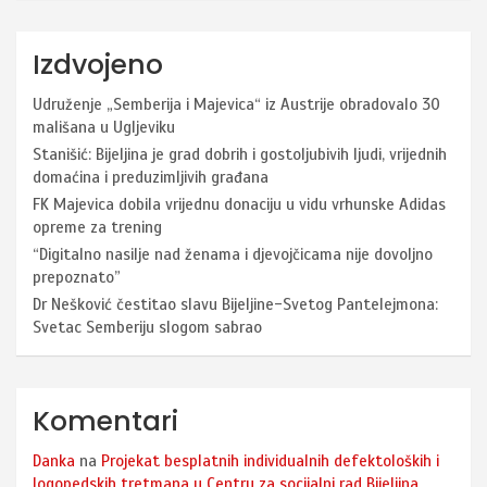
Izdvojeno
Udruženje „Semberija i Majevica“ iz Austrije obradovalo 30
mališana u Ugljeviku
Stanišić: Bijeljina je grad dobrih i gostoljubivih ljudi, vrijednih
domaćina i preduzimljivih građana
FK Majevica dobila vrijednu donaciju u vidu vrhunske Adidas
opreme za trening
“Digitalno nasilje nad ženama i djevojčicama nije dovoljno
prepoznato”
Dr Nešković čestitao slavu Bijeljine-Svetog Pantelejmona:
Svetac Semberiju slogom sabrao
Komentari
Danka
na
Projekat besplatnih individualnih defektoloških i
logopedskih tretmana u Centru za socijalni rad Bijeljina