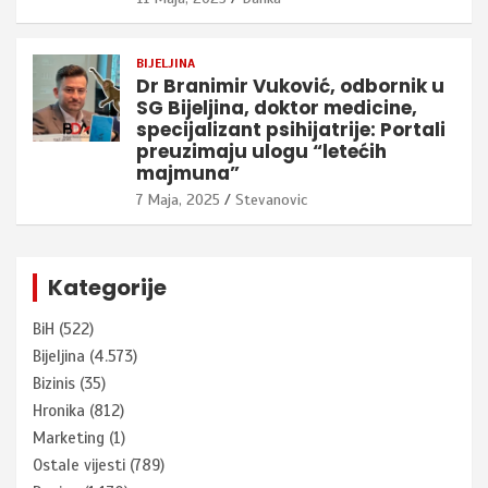
BIJELJINA
Dr Branimir Vuković, odbornik u
SG Bijeljina, doktor medicine,
specijalizant psihijatrije: Portali
preuzimaju ulogu “letećih
majmuna”
7 Maja, 2025
Stevanovic
Kategorije
BiH
(522)
Bijeljina
(4.573)
Bizinis
(35)
Hronika
(812)
Marketing
(1)
Ostale vijesti
(789)