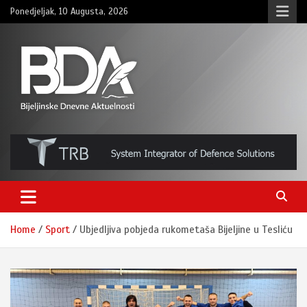
Skip
Ponedjeljak, 10 Augusta, 2026
to
content
BNDAN.com
Home
Sport
Ubjedljiva pobjeda rukometaša Bijeljine u Tesliću