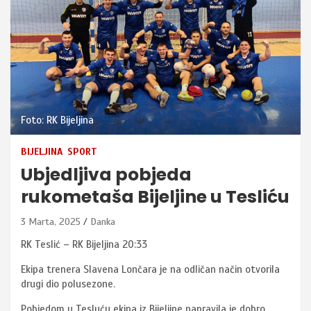
Foto: RK Bijeljina
BIJELJINA
SPORT
Ubjedljiva pobjeda
rukometaša Bijeljine u Tesliću
3 Marta, 2025
Danka
RK Teslić – RK Bijeljina 20:33
Ekipa trenera Slavena Lončara je na odličan način otvorila
drugi dio polusezone.
Pobjedom u Tesluću ekipa iz Bijeljine napravila je dobro