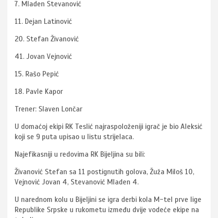
7. Mladen Stevanović
11. Dejan Latinović
20. Stefan Živanović
41. Jovan Vejnović
15. Rašo Pepić
18. Pavle Kapor
Trener: Slaven Lončar
U domaćoj ekipi RK Teslić najraspoloženiji igrač je bio Aleksić
koji se 9 puta upisao u listu strijelaca.
Najefikasniji u redovima RK Bijeljina su bili:
Živanović Stefan sa 11 postignutih golova, Žuža Miloš 10,
Vejnović Jovan 4, Stevanović Mladen 4.
U narednom kolu u Bijeljini se igra derbi kola M-tel prve lige
Republike Srpske u rukometu između dvije vodeće ekipe na