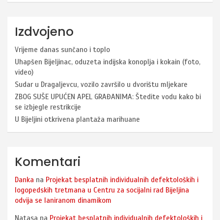
Izdvojeno
Vrijeme danas sunčano i toplo
Uhapšen Bijeljinac, oduzeta indijska konoplja i kokain (foto,
video)
Sudar u Dragaljevcu, vozilo završilo u dvorištu mljekare
ZBOG SUŠE UPUĆEN APEL GRAĐANIMA: Štedite vodu kako bi
se izbjegle restrikcije
U Bijeljini otkrivena plantaža marihuane
Komentari
Danka
na
Projekat besplatnih individualnih defektoloških i
logopedskih tretmana u Centru za socijalni rad Bijeljina
odvija se laniranom dinamikom
Natasa
na
Projekat besplatnih individualnih defektoloških i