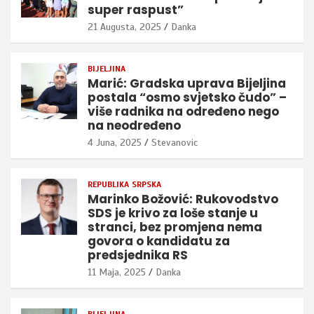
super raspust”
21 Augusta, 2025
Danka
BIJELJINA
Marić: Gradska uprava Bijeljina
postala “osmo svjetsko čudo” –
više radnika na određeno nego
na neodređeno
4 Juna, 2025
Stevanovic
REPUBLIKA SRPSKA
Marinko Božović: Rukovodstvo
SDS je krivo za loše stanje u
stranci, bez promjena nema
govora o kandidatu za
predsjednika RS
11 Maja, 2025
Danka