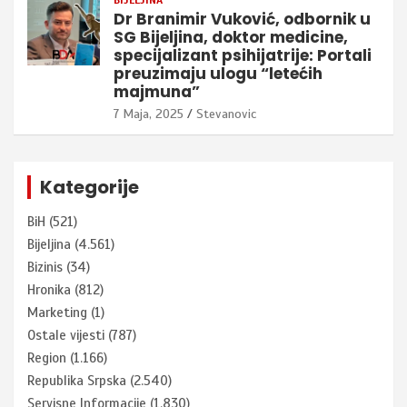
BIJELJINA
Dr Branimir Vuković, odbornik u
SG Bijeljina, doktor medicine,
specijalizant psihijatrije: Portali
preuzimaju ulogu “letećih
majmuna”
7 Maja, 2025
Stevanovic
Kategorije
BiH
(521)
Bijeljina
(4.561)
Bizinis
(34)
Hronika
(812)
Marketing
(1)
Ostale vijesti
(787)
Region
(1.166)
Republika Srpska
(2.540)
Servisne Informacije
(1.830)