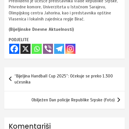
Predviđeno je učešće predstavnika Vlade Republike Srpske,
Privredne komore, Univerziteta u Istočnom Sarajevu,
Olimpijskog centra Jahorina, kao i predstavnika opštine
Vlasenica i lokalnih zajednica regije Birač.
(Bijeljinske Dnevne Aktuelnosti)
PODJELITE
Navigacija
“Bijeljina Handball Cup 2025”: Očekuje se preko 1.300
članaka
učesnika
Obilježen Dan policije Republike Srpske (foto)
Komentariši