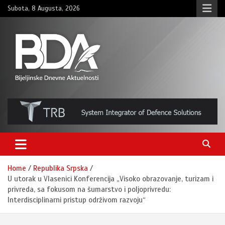
Skip
Subota, 8 Augusta, 2026
to
content
BNDAN.com
Home
Republika Srpska
U utorak u Vlasenici Konferencija „Visoko obrazovanje, turizam i
privreda, sa fokusom na šumarstvo i poljoprivredu:
Interdisciplinarni pristup održivom razvoju“