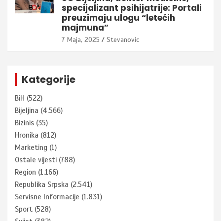
specijalizant psihijatrije: Portali
preuzimaju ulogu “letećih
majmuna”
7 Maja, 2025
Stevanovic
Kategorije
BiH
(522)
Bijeljina
(4.566)
Bizinis
(35)
Hronika
(812)
Marketing
(1)
Ostale vijesti
(788)
Region
(1.166)
Republika Srpska
(2.541)
Servisne Informacije
(1.831)
Sport
(528)