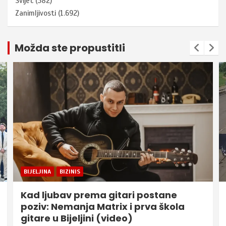
Svijet
(382)
Zanimljivosti
(1.692)
Možda ste propustitli
BIJELJINA
BIZINIS
Kad ljubav prema gitari postane
poziv: Nemanja Matrix i prva škola
gitare u Bijeljini (video)