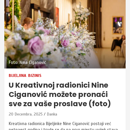
Foto: Nina Ciganović
BIJELJINA
BIZINIS
U Kreativnoj radionici Nine
Ciganović možete pronaći
sve za vaše proslave (foto)
20 Decembra, 2025
Danka
Kreativna radionica Bijeljinke Nine Ciganović postoji već
petnaest godina i trude se da na prvo mjestu uvijek stava