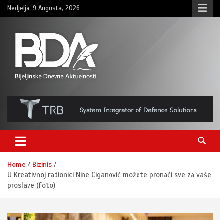
Skip
Nedjelja, 9 Augusta, 2026
to
content
BNDAN.com
Home
Bizinis
U Kreativnoj radionici Nine Ciganović možete pronaći sve za vaše
proslave (foto)