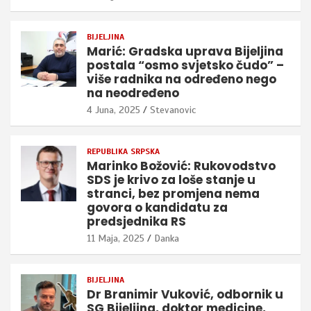
BIJELJINA
Marić: Gradska uprava Bijeljina
postala “osmo svjetsko čudo” –
više radnika na određeno nego
na neodređeno
4 Juna, 2025
Stevanovic
REPUBLIKA SRPSKA
Marinko Božović: Rukovodstvo
SDS je krivo za loše stanje u
stranci, bez promjena nema
govora o kandidatu za
predsjednika RS
11 Maja, 2025
Danka
BIJELJINA
Dr Branimir Vuković, odbornik u
SG Bijeljina, doktor medicine,