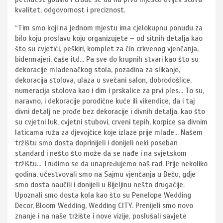
kvalitet, odgovornost i preciznost.
“Tim smo koji na jednom mjestu ima cjelokupnu ponudu za
bilo koju proslavu koju organizujete – od sitnih detalja kao
što su cvjetići, peškiri, komplet za čin crkvenog vjenčanja,
bidermajeri, čaše itd… Pa sve do krupnih stvari kao što su
dekoracije mladenačkog stola, pozadina za slikanje,
dekoracija stolova, ulaza u svečani salon, dobrodošlice,
numeracija stolova kao i dim i prskalice za prvi ples… To su,
naravno, i dekoracije porodične kuće ili vikendice, da i taj
divni detalj ne prođe bez dekoracije i divnih detalja, kao što
su cvjetni luk, cvjetni stubovi, crveni tepih, korpice sa divnim
laticama ruža za djevojčice koje izlaze prije mlade… Našem
tržištu smo dosta doprinijeli i donijeli neki poseban
standard i nešto što može da se nađe i na svjetskom
tržištu… Trudimo se da unapređujemo naš rad. Prije nekoliko
godina, učestvovali smo na Sajmu vjenčanja u Beču, gdje
smo dosta naučili i donijeli u Bijeljinu nešto drugačije.
Upoznali smo dosta kola kao što su Penelope Wedding
Decor, Bloom Wedding, Wedding CITY. Prenijeli smo novo
znanje i na naše tržište i nove vizije, poslušali savjete