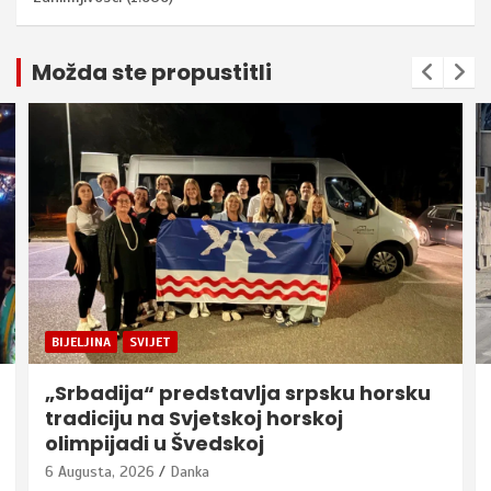
Možda ste propustitli
BIJELJINA
SVIJET
„Srbadija“ predstavlja srpsku horsku
tradiciju na Svjetskoj horskoj
olimpijadi u Švedskoj
6 Augusta, 2026
Danka