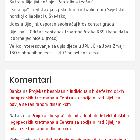
Sutra u Bijeljini počinje “Pantelinski vašar”
„Srbadija“ predstavlja srpsku horsku tradiciju na Svjetskoj
horskoj olimpijadi u Švedskoj
Udes u Bijeljini, usporen saobraćaj kroz centar grada
Bijeljina – Održan sastanak Izbornog štaba RSS i kandidata
Izborne jedinice 6 (foto)
Veliko interesovanje za upis djece u JPU „Čika Jova Zmaj“:
130 slobodnih mjesta – 407 prijavljene djece
Komentari
Danka
na
Projekat besplatnih individualnih defektoloških i
logopedskih tretmana u Centru za socijalni rad Bijeljina
odvija se laniranom dinamikom
Natasa
na
Projekat besplatnih individualnih defektoloških i
logopedskih tretmana u Centru za socijalni rad Bijeljina
odvija se laniranom dinamikom