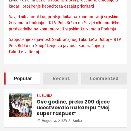
Zivko Tesic
na
Lazić: Uvođenje novih procedura, ulaganje u
kadar i proširenje kapaciteta ostaju prioriteti
Savjetnik američkog predsjednika na komemoraciji srpskim
žrtvama u Podrinju – RTV Puls Brčko
na
Savjetnik američkog
predsjednika na komemoraciji srpskim žrtvama u Podrinju
Saopštenje za javnost Saobraćajnog fakulteta Doboj – RTV
Puls Brčko
na
Saopštenje za javnost Saobraćajnog
fakulteta Doboj
Popular
Recent
Commented
BIJELJINA
Ove godine, preko 200 djece
učestvovalo na kampu “Moj
super raspust”
21 Augusta, 2025
Danka