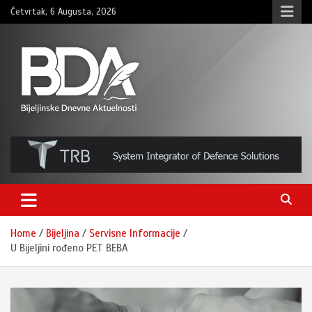
Skip
Četvrtak, 6 Augusta, 2026
to
content
BNDAN.com
Home
Bijeljina
Servisne Informacije
U Bijeljini rođeno PET BEBA