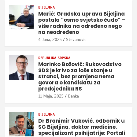
BIJELJINA
Marić: Gradska uprava Bijeljina
postala “osmo svjetsko čudo” –
više radnika na određeno nego
na neodređeno
4 Juna, 2025
Stevanovic
REPUBLIKA SRPSKA
Marinko Božović: Rukovodstvo
SDS je krivo za loše stanje u
stranci, bez promjena nema
govora o kandidatu za
predsjednika RS
11 Maja, 2025
Danka
BIJELJINA
Dr Branimir Vuković, odbornik u
SG Bijeljina, doktor medicine,
specijalizant psihijatrije: Portali