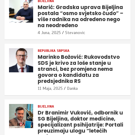
BIJELJINA
Marić: Gradska uprava Bijeljina
postala “osmo svjetsko čudo” –
više radnika na određeno nego
na neodređeno
4 Juna, 2025
Stevanovic
REPUBLIKA SRPSKA
Marinko Božović: Rukovodstvo
SDS je krivo za loše stanje u
stranci, bez promjena nema
govora o kandidatu za
predsjednika RS
11 Maja, 2025
Danka
BIJELJINA
Dr Branimir Vuković, odbornik u
SG Bijeljina, doktor medicine,
specijalizant psihijatrije: Portali
preuzimaju ulogu “letećih