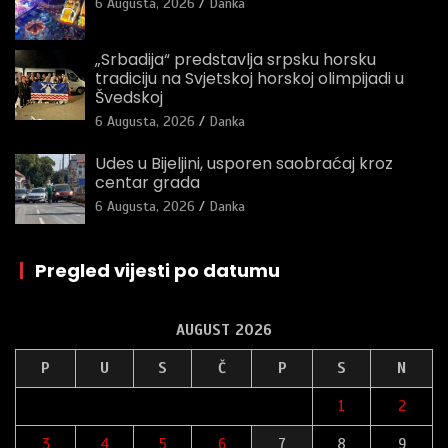
6 Augusta, 2026
Danka
„Srbadija“ predstavlja srpsku horsku
tradiciju na Svjetskoj horskoj olimpijadi u
Švedskoj
6 Augusta, 2026
Danka
Udes u Bijeljini, usporen saobraćaj kroz
centar grada
6 Augusta, 2026
Danka
|
Pregled vijesti po datumu
AUGUST 2026
P
U
S
Č
P
S
N
1
2
3
4
5
6
7
8
9