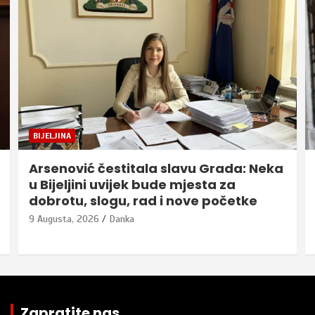
BIJELJINA
Arsenović čestitala slavu Grada: Neka
u Bijeljini uvijek bude mjesta za
dobrotu, slogu, rad i nove početke
9 Augusta, 2026
Danka
Zapratite nas