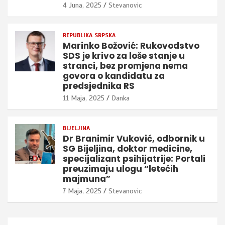
4 Juna, 2025
Stevanovic
REPUBLIKA SRPSKA
Marinko Božović: Rukovodstvo
SDS je krivo za loše stanje u
stranci, bez promjena nema
govora o kandidatu za
predsjednika RS
11 Maja, 2025
Danka
BIJELJINA
Dr Branimir Vuković, odbornik u
SG Bijeljina, doktor medicine,
specijalizant psihijatrije: Portali
preuzimaju ulogu “letećih
majmuna”
7 Maja, 2025
Stevanovic