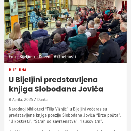
Foto: Bijeljinske Dnevne Aktuelnosti
BIJELJINA
U Bijeljini predstavljena
knjiga Slobodana Jovića
8 Aprila, 2025
Danka
Narodnoj biblioteci “Filip Višnjić” u Bijeljini večeras su
predstavljene knjige poezije Slobodana Jovića “Brza pošta”,
“U kostreti”, “Strah od savršenstva”, “Isusov trn”.