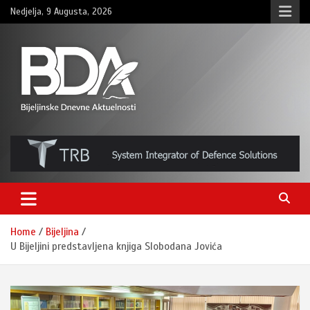
Skip
Nedjelja, 9 Augusta, 2026
to
content
BNDAN.com
Home
Bijeljina
U Bijeljini predstavljena knjiga Slobodana Jovića