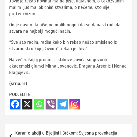
Jović je rekao novinarima da piše, uglavnom, o takozvanim
malim ljudima, običnim stvarima, o nečemu što nije
pretenciozno.
On je naveo da piše od malih nogu i da se danas trudi da
stvara na najbolji mogući način.
“Sve što radim, radim kako bih rekao nešto smisleno iz
stvarnosti u kojoj živimo”, rekao je Jović.
Na večerašnjoj promociji stihove Jovića su govorili
akademski glumci Mirna Jovanović, Dragana Arsenić i Nenad
Blagojević.
(srna.rs)
PODJELITE
Navigacija
Karan o akciji u Bijeljini i Brčkom: Svjesna provokacija