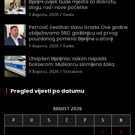
Bijeljini uvijek bude mjesta za dobrotu,
slogu, rad i nove početke
9 Augusta, 2026
Danka
Petrović čestitao slavu Grada: Ove godine
obilježavamo 580. godišnjicu od prvog
pouzdanog pomena Bijeljine u istoriji
9 Augusta, 2026
Danka
Uhapšen Bijeljinac nakon napada
bokserom: Muškarcu slomljena šaka
9 Augusta, 2026
Stevanovic
|
Pregled vijesti po datumu
AUGUST 2026
P
U
S
Č
P
S
N
1
2