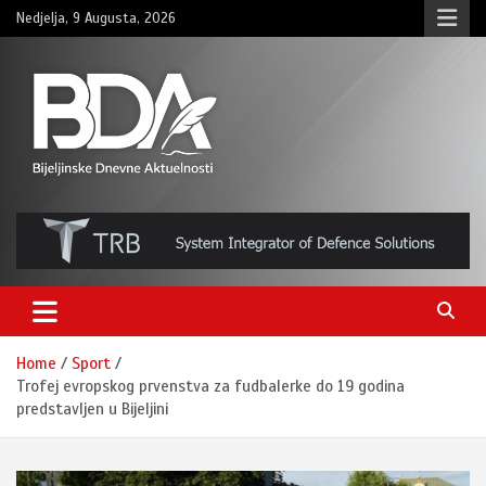
Skip
Nedjelja, 9 Augusta, 2026
to
content
BNDAN.com
Home
Sport
Trofej evropskog prvenstva za fudbalerke do 19 godina
predstavljen u Bijeljini