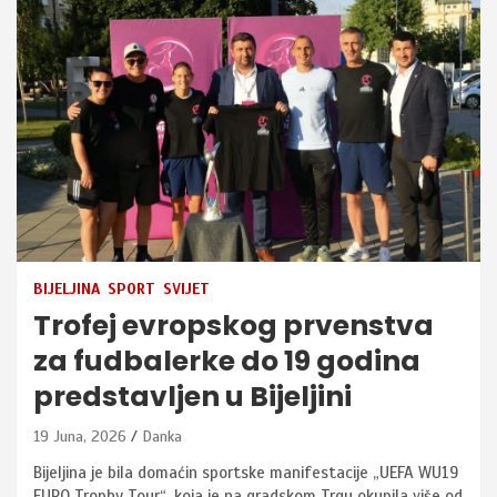
BIJELJINA
SPORT
SVIJET
Trofej evropskog prvenstva
za fudbalerke do 19 godina
predstavljen u Bijeljini
19 Juna, 2026
Danka
Bijeljina je bila domaćin sportske manifestacije „UEFA WU19
EURO Trophy Tour“, koja je na gradskom Trgu okupila više od