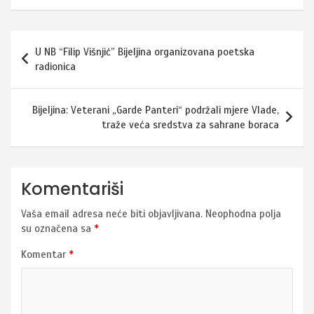
Navigacija
U NB “Filip Višnjić” Bijeljina organizovana poetska
članaka
radionica
Bijeljina: Veterani „Garde Panteri“ podržali mjere Vlade,
traže veća sredstva za sahrane boraca
Komentariši
Vaša email adresa neće biti objavljivana.
Neophodna polja
su označena sa
*
Komentar
*