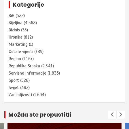
Kategorije
BiH
(522)
Bijeljina
(4.568)
Bizinis
(35)
Hronika
(812)
Marketing
(1)
Ostale vijesti
(789)
Region
(1.167)
Republika Srpska
(2.541)
Servisne Informacije
(1.833)
Sport
(528)
Svijet
(382)
Zanimljivosti
(1.694)
Možda ste propustitli