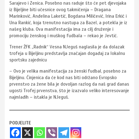
Sarajevo i Zenica. Posebno nas raduje što će pet djevojaka
iz Bijeljine biti učesnice ovog takmičenja – Dragana
Marinković, Anđelina Laketić, Bogdana Miličević, Irina Erkić i
Una Rankić, koja trenutno nastupa za Bazel, a potekla je iz
našeg kluba. Ova manifestacija ima za cilj druženje i
promociju ženskog i muškog fudbala – rekao je Jevtić.
Trener ŽFK „Radnik“ Vesna NJeguš naglasila je da dolazak
trofeja u Bijeljinu predstavlja značajan događaj za lokalnu
sportsku zajednicu
– Ovo je velika manifestacija za ženski fudbal, posebno za
Bijeljinu. Činjenica da će kod nas biti održano Evropsko
prvenstvo za žene bila je dovoljan razlog da naš grad danas
ugosti Trofej prvenstva, što je izazvalo veliko interesovanje
najmlađih – istakla je NJeguš.
PODJELITE