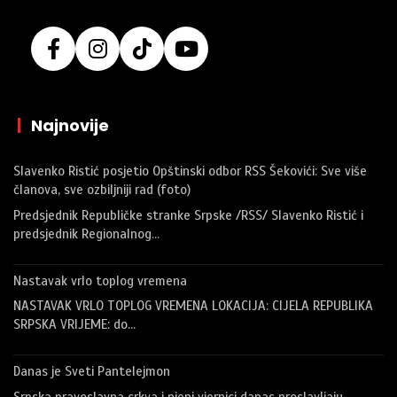
|
Najnovije
Slavenko Ristić posjetio Opštinski odbor RSS Šekovići: Sve više
članova, sve ozbiljniji rad (foto)
Predsjednik Republičke stranke Srpske /RSS/ Slavenko Ristić i
predsjednik Regionalnog…
Nastavak vrlo toplog vremena
NASTAVAK VRLO TOPLOG VREMENA LOKACIJA: CIJELA REPUBLIKA
SRPSKA VRIJEME: do…
Danas je Sveti Pantelejmon
Srpska pravoslavna crkva i njeni vjernici danas proslavljaju