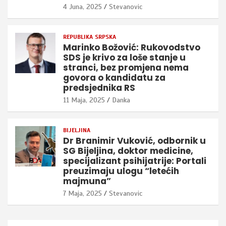
4 Juna, 2025
Stevanovic
REPUBLIKA SRPSKA
Marinko Božović: Rukovodstvo
SDS je krivo za loše stanje u
stranci, bez promjena nema
govora o kandidatu za
predsjednika RS
11 Maja, 2025
Danka
BIJELJINA
Dr Branimir Vuković, odbornik u
SG Bijeljina, doktor medicine,
specijalizant psihijatrije: Portali
preuzimaju ulogu “letećih
majmuna”
7 Maja, 2025
Stevanovic