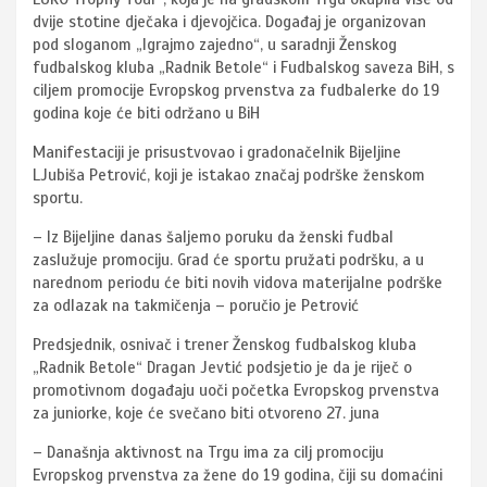
dvije stotine dječaka i djevojčica. Događaj je organizovan
pod sloganom „Igrajmo zajedno“, u saradnji Ženskog
fudbalskog kluba „Radnik Betole“ i Fudbalskog saveza BiH, s
ciljem promocije Evropskog prvenstva za fudbalerke do 19
godina koje će biti održano u BiH
Manifestaciji je prisustvovao i gradonačelnik Bijeljine
LJubiša Petrović, koji je istakao značaj podrške ženskom
sportu.
– Iz Bijeljine danas šaljemo poruku da ženski fudbal
zaslužuje promociju. Grad će sportu pružati podršku, a u
narednom periodu će biti novih vidova materijalne podrške
za odlazak na takmičenja – poručio je Petrović
Predsjednik, osnivač i trener Ženskog fudbalskog kluba
„Radnik Betole“ Dragan Jevtić podsjetio je da je riječ o
promotivnom događaju uoči početka Evropskog prvenstva
za juniorke, koje će svečano biti otvoreno 27. juna
– Današnja aktivnost na Trgu ima za cilj promociju
Evropskog prvenstva za žene do 19 godina, čiji su domaćini