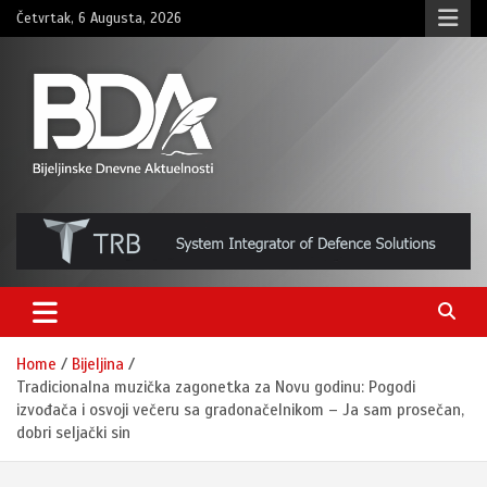
Skip
Četvrtak, 6 Augusta, 2026
to
content
BNDAN.com
Home
Bijeljina
Tradicionalna muzička zagonetka za Novu godinu: Pogodi
izvođača i osvoji večeru sa gradonačelnikom – Ja sam prosečan,
dobri seljački sin