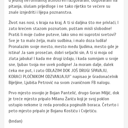
u jednoj neformalnoj atmosferi razgovaram, odgovaram na
pitanja, slušam prijedloge i ne tako rijetko te večere su
znale iznjedriti i lijepa poznanstva.
Život nas nosi, s kraja na kraj, A ti si daljina što me privlači, I
zato krećem stazom poznatom, puštam misli slobodne!
Pratiš li moje čudne puteve, Iako smo mi suprotni svetovi?
Sve je to malo želja, malo sudbina, i malo doza ludila!
Pronalazim svoje mesto, mesto među ljudima, mesto gde je
istina! Ja sam prosečan, dobri seljački sin, A ti si moja od
zlata jabuka! I kada me drugi izdaju, i kada sumnjam u svoje
sne, ljubav tvoja me uvek podigne! Ja moram dalje, dalek
čeka me put, i zato ODLAZIM DOK JOŠ DRUGI SPAVAJU,
KORACI PLOČNIKOM ODZVANJAJU!” napisao je Gradonačelnik
Bijeljine, Ljubiša Petrović na svom zvaničnom FB nalogu.
Prvo mjesto osvojio je Bojan Pantelić, drugo Goran Miljić, dok
je treće mjesto pripalo Milanu Žariću koji je svoj poklon
ustupio nekome iz reda porodica poginulih boraca. Četvrto i
peto mjesto pripalo je Bojanu Kostiću i Cvijetiću.
(bndan)