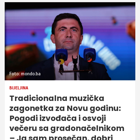
Foto: mondo.ba
BIJELJINA
Tradicionalna muzička
zagonetka za Novu godinu:
Pogodi izvođača i osvoji
večeru sa gradonačelnikom
– Ja sam prosečan, dobri