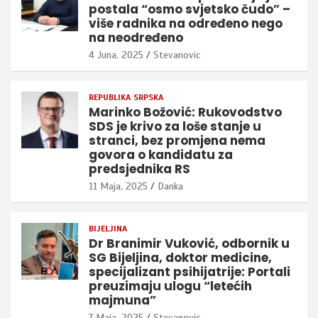
postala “osmo svjetsko čudo” –
više radnika na određeno nego
na neodređeno
4 Juna, 2025
Stevanovic
REPUBLIKA SRPSKA
Marinko Božović: Rukovodstvo
SDS je krivo za loše stanje u
stranci, bez promjena nema
govora o kandidatu za
predsjednika RS
11 Maja, 2025
Danka
BIJELJINA
Dr Branimir Vuković, odbornik u
SG Bijeljina, doktor medicine,
specijalizant psihijatrije: Portali
preuzimaju ulogu “letećih
majmuna”
7 Maja, 2025
Stevanovic