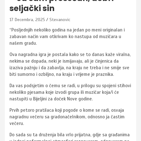
seljački sin
17 Decembra, 2025
Stevanovic
“Posljednjih nekoliko godina na jedan po meni originalan i
zabavan način vam otkrivam ko nastupa od muzičara u
našem gradu.
Ova nagradna igra je postala kako se to danas kaže viralna,
nekima se dopada, neki je ismijavaju, ali je činjenica da
izaziva pažnju i da zabavlja, na kraju ne treba i ne smije sve
biti sumorno i ozbiljno, na kraju i vrijeme je praznika.
Da vas podsjetim o čemu se radi, u prilogu su spojeni stihovi
nekoliko pjesama koje izvodi grupa ili muzičar koja/i će
nastupiti u Bijeljini za doček Nove godine.
Prvih petoro pratilaca koji pogode o kome se radi, osvaja
nagradnu večeru sa gradonačelnikom, odnosno ja častim
večeru.
Do sada su ta druženja bila vrlo prijatna, gdje sa građanima