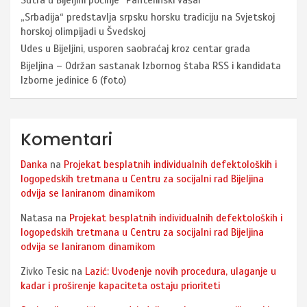
Sutra u Bijeljini počinje “Pantelinski vašar”
„Srbadija“ predstavlja srpsku horsku tradiciju na Svjetskoj
horskoj olimpijadi u Švedskoj
Udes u Bijeljini, usporen saobraćaj kroz centar grada
Bijeljina – Održan sastanak Izbornog štaba RSS i kandidata
Izborne jedinice 6 (foto)
Komentari
Danka
na
Projekat besplatnih individualnih defektoloških i
logopedskih tretmana u Centru za socijalni rad Bijeljina
odvija se laniranom dinamikom
Natasa
na
Projekat besplatnih individualnih defektoloških i
logopedskih tretmana u Centru za socijalni rad Bijeljina
odvija se laniranom dinamikom
Zivko Tesic
na
Lazić: Uvođenje novih procedura, ulaganje u
kadar i proširenje kapaciteta ostaju prioriteti