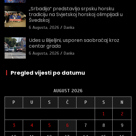
„Srbadija“ predstavlja srpsku horsku
tradiciju na Svjetskoj horskoj olimpijadi u
Švedskoj
6 Augusta, 2026
Danka
Udes u Bijeljini, usporen saobraćaj kroz
centar grada
6 Augusta, 2026
Danka
|
Pregled vijesti po datumu
AUGUST 2026
P
U
S
Č
P
S
N
1
2
3
4
5
6
7
8
9