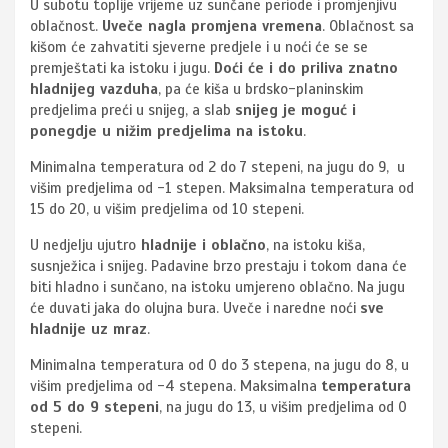
U subotu toplije vrijeme uz sunčane periode i promjenjivu
oblačnost.
Uveče nagla promjena vremena
. Oblačnost sa
kišom će zahvatiti sjeverne predjele i u noći će se se
premještati ka istoku i jugu.
Doći će i do priliva znatno
hladnijeg vazduha
, pa će kiša u brdsko-planinskim
predjelima preći u snijeg, a slab
snijeg je moguć i
ponegdje u nižim predjelima na istoku
.
Minimalna temperatura od 2 do 7 stepeni, na jugu do 9, u
višim predjelima od -1 stepen. Maksimalna temperatura od
15 do 20, u višim predjelima od 10 stepeni.
U nedjelju ujutro
hladnije i oblačno
, na istoku kiša,
susnježica i snijeg. Padavine brzo prestaju i tokom dana će
biti hladno i sunčano, na istoku umjereno oblačno. Na jugu
će duvati jaka do olujna bura. Uveče i naredne noći
sve
hladnije uz mraz
.
Minimalna temperatura od 0 do 3 stepena, na jugu do 8, u
višim predjelima od -4 stepena. Maksimalna
temperatura
od 5 do 9 stepeni
, na jugu do 13, u višim predjelima od 0
stepeni.