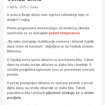
2 Aprila, 2025
Danka
Iz pravca Rusije dolazi nam osjetno zahlađenje koje će
donijeti i snijeg.
Prema prognozama meteorologa, od sledećeg vikenda
suočićemo se sa značajnim
padom temperatura
.
„Na neku značajniju stabilizaciju vremena i dolazak toplijh
dana ćemo se načekati“, objavljeno je na Fejsbuk stranici
BHmeteo.
U Srpskoj sutra ujutru oblačno uz povremenu kišu. Tokom
dana na istoku ostaje oblačno uz slabu kišu i hladnije. U
ostalim predjelima uglavnom suvo uz povremene sunčane
periode.
U petak promjenjivo oblačno uz sunčane periode u prvom
dijelu dana, na istoku oblačnije uz slabu kišu. Tokom
popodneva kiša i prolazni
pljuskovi očekuju se u većini
predjela
.