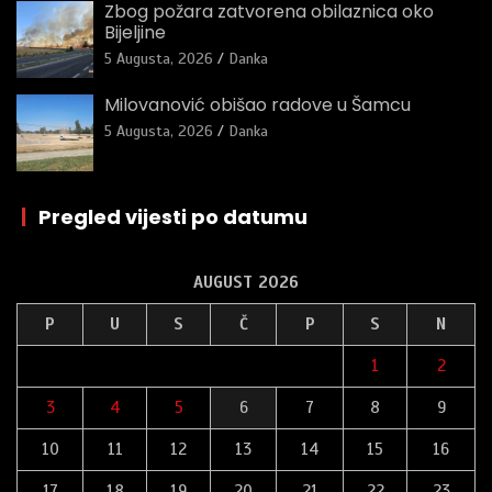
Zbog požara zatvorena obilaznica oko
Bijeljine
5 Augusta, 2026
Danka
Milovanović obišao radove u Šamcu
5 Augusta, 2026
Danka
|
Pregled vijesti po datumu
AUGUST 2026
P
U
S
Č
P
S
N
1
2
3
4
5
6
7
8
9
10
11
12
13
14
15
16
17
18
19
20
21
22
23