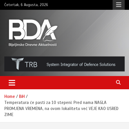
Skip
Četvrtak, 6 Augusta, 2026
to
content
BNDAN.com
Home
BiH
Temperatura će pasti za 10 stepeni: Pred nama NAGLA
PROMJENA VREMENA, na ovom lokalitetu već VEJE KAO USRED
ZIME