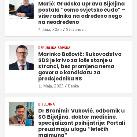
Marić: Gradska uprava Bijeljina
postala “osmo svjetsko čudo” –
više radnika na određeno nego
na neodređeno
4 Juna, 2025
Stevanovic
REPUBLIKA SRPSKA
Marinko Božović: Rukovodstvo
SDS je krivo za loše stanje u
stranci, bez promjena nema
govora o kandidatu za
predsjednika RS
11 Maja, 2025
Danka
BIJELJINA
Dr Branimir Vuković, odbornik u
SG Bijeljina, doktor medicine,
specijalizant psihijatrije: Portali
preuzimaju ulogu “letećih
majmuna”