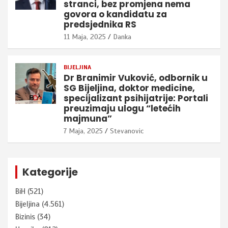
stranci, bez promjena nema
govora o kandidatu za
predsjednika RS
11 Maja, 2025
Danka
BIJELJINA
Dr Branimir Vuković, odbornik u
SG Bijeljina, doktor medicine,
specijalizant psihijatrije: Portali
preuzimaju ulogu “letećih
majmuna”
7 Maja, 2025
Stevanovic
Kategorije
BiH
(521)
Bijeljina
(4.561)
Bizinis
(34)