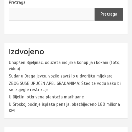
Pretraga
Pretraga
Izdvojeno
Uhapšen Bijeljinac, oduzeta indijska konoplja i kokain (foto,
video)
Sudar u Dragaljevcu, vozilo završilo u dvorištu mljekare
ZBOG SUŠE UPUĆEN APEL GRAĐANIMA: Štedite vodu kako bi
se izbjegle restrikcije
U Bijeljini otkrivena plantaža marihuane
U Srpskoj počinje isplata penzija, obezbijeđeno 180 miliona
KM