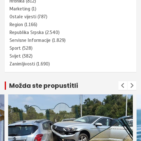
Hronika
(812)
Marketing
(1)
Ostale vijesti
(787)
Region
(1.166)
Republika Srpska
(2.540)
Servisne Informacije
(1.829)
Sport
(528)
Svijet
(382)
Zanimljivosti
(1.690)
Možda ste propustitli