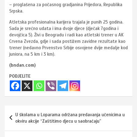
– proglašena za počasnog gradjanina Prijedora, Republika
Srpska.
Atletska profesionalna karijera trajala je punih 25 godina.
Sada je srećno udata i ima dvoje djece (dječak 7godina i
devojčica 5). Živi u Beogradu i radi kao atletski trener u AK
Crvena Zvezda, gdje i sada postižem zavidne rezultate kao
trener (nedavno Prvenstvo Srbije osvojene dvije medalje kod
juniora, na 5 km i 3 km).
(bndan.com)
PODJELITE
Navigacija
U školama u Loparama održana predavanja učenicima u
članaka
okviru akcije “Zaštitimo djecu u saobraćaju”