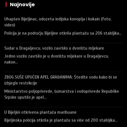
|
Najnovije
Uhapšen Bijeljinac, oduzeta indijska konoplja i kokain (foto,
video)
Policija je na području Bijeljine otkrila plantažu sa 206 stabljika…
Sudar u Dragaljevcu, vozilo završilo u dvorištu mljekare
Jedno vozilo završilo je u dvorištu mljekare u Dragaljevcu,
nakon…
ZBOG SUŠE UPUĆEN APEL GRAĐANIMA: Štedite vodu kako bi se
izbjegle restrikcije
Ministarstvo poljoprivrede, šumarstva i vodoprivrede Republike
Srpske uputilo je apel…
U Bijeljini otkrivena plantaža marihuane
Bijeljinska policija otkrila je plantažu sa više od 200 stabljika…