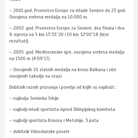
– 2001.god. Prvenstvo Evrope za mlađe Seniore do 23 god.
Osvojena srebrna medalja na 10.000 m.
– 2002. god. Prvenstvo Evrope za Seniore, dva finala i dva
9. mjesta na 5 km 15'33”20 i 10 km 32'00”18 (lični
rezultati).
– 2005. god. Mediteranske igre, osvojena srebrna medalja
na 1500 m (4'09”17).
– Osvojenih 10 zlatnih medalja na krosu Balkana i više
osvojenih takodje na stazi.
Dobitnik raznih priznanja i povelja od kojih su najdraži :
– najbolja Seniorka Srbije
– najbolji mladi sportista ispred Olimpijskog komiteta
– najbolji sportista Kosova i Metohije, 3 puta
– dobitnik Vidovdanske povele