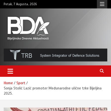
Skip
Petak, 7 Augusta, 2026
to
content
BNDAN.com
Home
Sport
Sonja Stolić Lazić promoter Međunarodne ulične trke Bijeljina
2025.