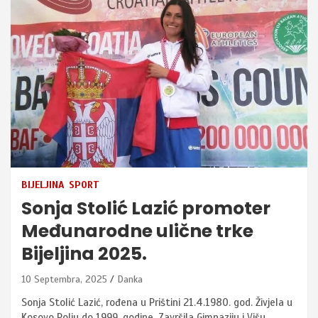
BIJELJINA
SPORT
Sonja Stolić Lazić promoter
Međunarodne ulične trke
Bijeljina 2025.
10 Septembra, 2025
Danka
Sonja Stolić Lazić, rođena u Prištini 21.4.1980. god. Živjela u
Kosovo Polju do 1999. godine. Završila Gimnaziju i Višu