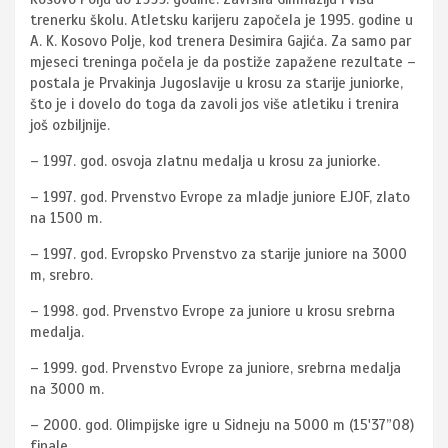
trenerku školu. Atletsku karijeru započela je 1995. godine u
A. K. Kosovo Polje, kod trenera Desimira Gajića. Za samo par
mjeseci treninga počela je da postiže zapažene rezultate –
postala je Prvakinja Jugoslavije u krosu za starije juniorke,
što je i dovelo do toga da zavoli jos više atletiku i trenira
još ozbiljnije.
– 1997. god. osvoja zlatnu medalja u krosu za juniorke.
– 1997. god. Prvenstvo Evrope za mladje juniore EJOF, zlato
na 1500 m.
– 1997. god. Evropsko Prvenstvo za starije juniore na 3000
m, srebro.
– 1998. god. Prvenstvo Evrope za juniore u krosu srebrna
medalja.
– 1999. god. Prvenstvo Evrope za juniore, srebrna medalja
na 3000 m.
– 2000. god. Olimpijske igre u Sidneju na 5000 m (15'37”08)
finale