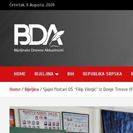
Skip
Četvrtak, 6 Augusta, 2026
to
content
BNDAN.com
HOME
BIJELJINA
BIH
REPUBLIKA SRPSKA
Home
Bijeljina
Sjajni fizičari OŠ “Filip Višnjić” iz Donje Trnove (