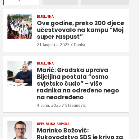
BIJELJINA
Ove godine, preko 200 djece
učestvovalo na kampu “Moj
super raspust”
21 Augusta, 2025
Danka
BIJELJINA
Marić: Gradska uprava
Bijeljina postala “osmo
svjetsko čudo” – više
radnika na određeno nego
na neodređeno
4 Juna, 2025
Stevanovic
REPUBLIKA SRPSKA
Marinko Božović:
Rukovodstvo SDS je krivo za