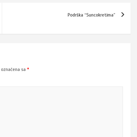
Podrška “Suncokretima”
u označena sa
*