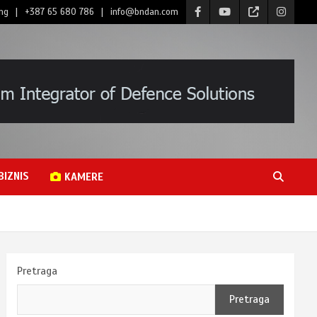
ng
+387 65 680 786
info@bndan.com
BIZNIS
KAMERE
Pretraga
Pretraga