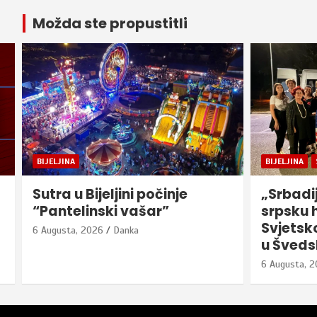
Možda ste propustitli
BIJELJINA
BIJELJINA
Sutra u Bijeljini počinje
„Srbadi
“Pantelinski vašar”
srpsku 
Svjetsko
6 Augusta, 2026
Danka
u Šveds
6 Augusta, 