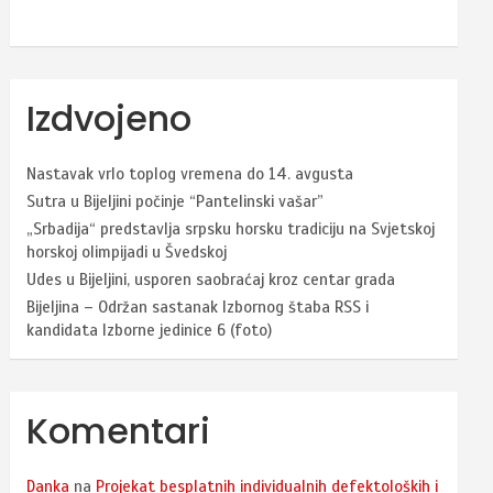
Izdvojeno
Nastavak vrlo toplog vremena do 14. avgusta
Sutra u Bijeljini počinje “Pantelinski vašar”
„Srbadija“ predstavlja srpsku horsku tradiciju na Svjetskoj
horskoj olimpijadi u Švedskoj
Udes u Bijeljini, usporen saobraćaj kroz centar grada
Bijeljina – Održan sastanak Izbornog štaba RSS i
kandidata Izborne jedinice 6 (foto)
Komentari
Danka
na
Projekat besplatnih individualnih defektoloških i