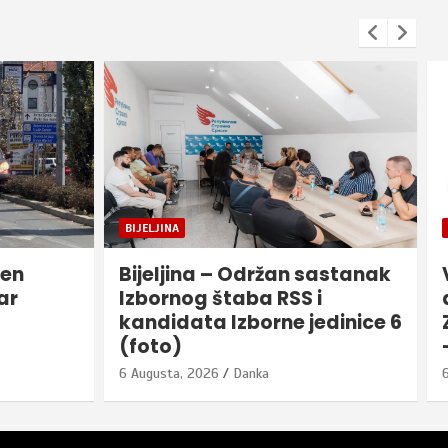
BIJELJINA
ren
Bijeljina – Održan sastanak
ar
Izbornog štaba RSS i
kandidata Izborne jedinice 6
(foto)
6 Augusta, 2026
Danka