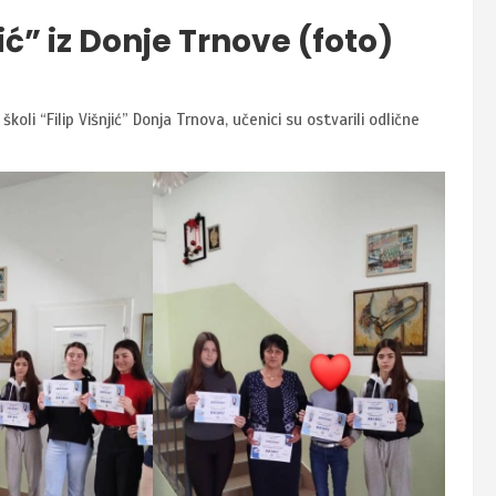
njić” iz Donje Trnove (foto)
oli “Filip Višnjić” Donja Trnova, učenici su ostvarili odlične