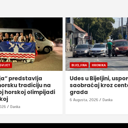
SVIJET
BIJELJINA
HRONIKA
ja“ predstavlja
Udes u Bijeljini, uspo
horsku tradiciju na
saobraćaj kroz cent
j horskoj olimpijadi
grada
koj
6 Augusta, 2026
Danka
2026
Danka