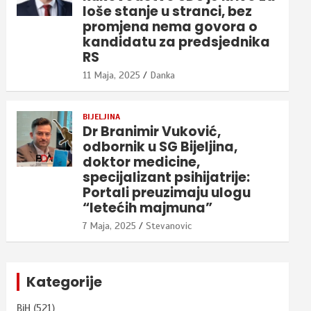
loše stanje u stranci, bez
promjena nema govora o
kandidatu za predsjednika
RS
11 Maja, 2025
Danka
BIJELJINA
Dr Branimir Vuković,
odbornik u SG Bijeljina,
doktor medicine,
specijalizant psihijatrije:
Portali preuzimaju ulogu
“letećih majmuna”
7 Maja, 2025
Stevanovic
Kategorije
BiH
(521)