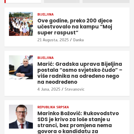
BIJELJINA
Ove godine, preko 200 djece
učestvovalo na kampu “Moj
super raspust”
21 Augusta, 2025
Danka
BIJELJINA
Marić: Gradska uprava Bijeljina
postala “osmo svjetsko čudo” –
više radnika na određeno nego
na neodređeno
4 Juna, 2025
Stevanovic
REPUBLIKA SRPSKA
Marinko Božović: Rukovodstvo
SDS je krivo za loše stanje u
stranci, bez promjena nema
govora o kandidatu za