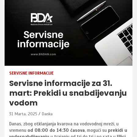
SERVISNE INFORMACIJE
Servisne informacije za 31.
mart: Prekidi u snabdijevanju
vodom
31 Marta, 2025
Danka
Danas, zbog otklanjanja kvarova na vodovodnoj mreži, u
vremenu
od 08:00 do 14:30 časova
, mogući su
prekidi u
vodosnabdijevanju
u trajanju od tri do tri i po sata u
Ulici