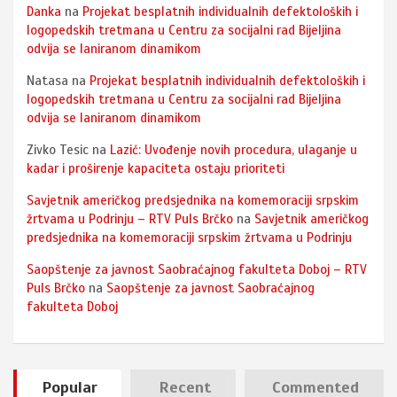
Danka
na
Projekat besplatnih individualnih defektoloških i
logopedskih tretmana u Centru za socijalni rad Bijeljina
odvija se laniranom dinamikom
Natasa
na
Projekat besplatnih individualnih defektoloških i
logopedskih tretmana u Centru za socijalni rad Bijeljina
odvija se laniranom dinamikom
Zivko Tesic
na
Lazić: Uvođenje novih procedura, ulaganje u
kadar i proširenje kapaciteta ostaju prioriteti
Savjetnik američkog predsjednika na komemoraciji srpskim
žrtvama u Podrinju – RTV Puls Brčko
na
Savjetnik američkog
predsjednika na komemoraciji srpskim žrtvama u Podrinju
Saopštenje za javnost Saobraćajnog fakulteta Doboj – RTV
Puls Brčko
na
Saopštenje za javnost Saobraćajnog
fakulteta Doboj
Popular
Recent
Commented