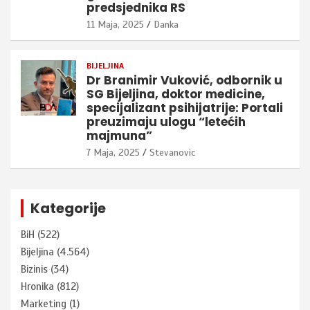
predsjednika RS
11 Maja, 2025
Danka
BIJELJINA
Dr Branimir Vuković, odbornik u
SG Bijeljina, doktor medicine,
specijalizant psihijatrije: Portali
preuzimaju ulogu “letećih
majmuna”
7 Maja, 2025
Stevanovic
Kategorije
BiH
(522)
Bijeljina
(4.564)
Bizinis
(34)
Hronika
(812)
Marketing
(1)