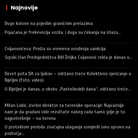
|
Najnovije
Duge kolone na pojedim graničnim prelazima
Pojačana je frekevncija vozila, i duga su čekanja na izlazu…
Cvijanovićeva: Prošla su vremena uvođenja sankcija
Srpski član Predsjedništva BiH Željka Cvijanović rekla je danas u…
Devet puta DA za ljubav – održano treće Kolektivno vjenčanje u
Bijeljini (foto, video)
U Bijeljini je danas, u okviru „Pantelinskih dana“, održano treće…
Milan Lukić, izvršni direktor za terenske operacije: Najvažnije
nam je da građani vide rezultate našeg rada tamo gdje je to
najpotrebnije – na terenu
U proteklom periodu značajna ulaganja usmjerili smo upravo na
područja…