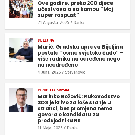
Ove godine, preko 200 djece
učestvovalo na kampu “Moj
super raspust”
21 Augusta, 2025
Danka
BIJELJINA
Marić: Gradska uprava Bijeljina
postala “osmo svjetsko čudo” –
više radnika na određeno nego
na neodređeno
4 Juna, 2025
Stevanovic
REPUBLIKA SRPSKA
Marinko Božović: Rukovodstvo
SDS je krivo za loše stanje u
stranci, bez promjena nema
govora o kandidatu za
predsjednika RS
11 Maja, 2025
Danka