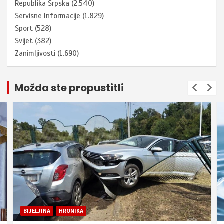
Republika Srpska
(2.540)
Servisne Informacije
(1.829)
Sport
(528)
Svijet
(382)
Zanimljivosti
(1.690)
Možda ste propustitli
BIJELJINA
HRONIKA