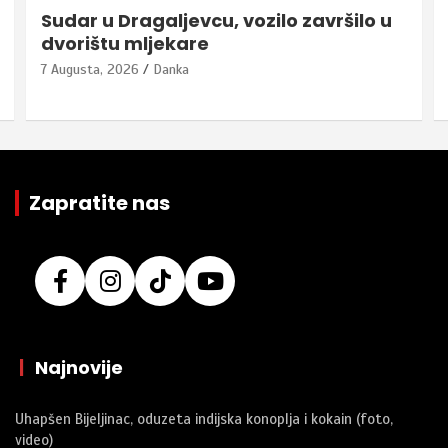
Sudar u Dragaljevcu, vozilo završilo u
dvorištu mljekare
7 Augusta, 2026
Danka
Zapratite nas
|
Najnovije
Uhapšen Bijeljinac, oduzeta indijska konoplja i kokain (foto,
video)