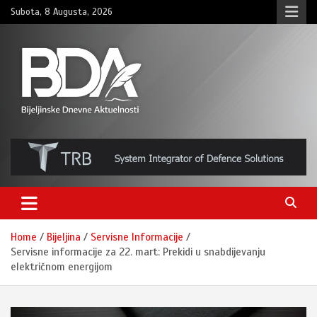
Skip
Subota, 8 Augusta, 2026
to
content
BNDAN.com
Home
Bijeljina
Servisne Informacije
Servisne informacije za 22. mart: Prekidi u snabdijevanju
električnom energijom