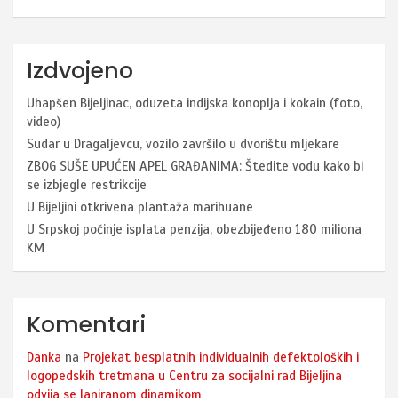
Izdvojeno
Uhapšen Bijeljinac, oduzeta indijska konoplja i kokain (foto,
video)
Sudar u Dragaljevcu, vozilo završilo u dvorištu mljekare
ZBOG SUŠE UPUĆEN APEL GRAĐANIMA: Štedite vodu kako bi
se izbjegle restrikcije
U Bijeljini otkrivena plantaža marihuane
U Srpskoj počinje isplata penzija, obezbijeđeno 180 miliona
KM
Komentari
Danka
na
Projekat besplatnih individualnih defektoloških i
logopedskih tretmana u Centru za socijalni rad Bijeljina
odvija se laniranom dinamikom