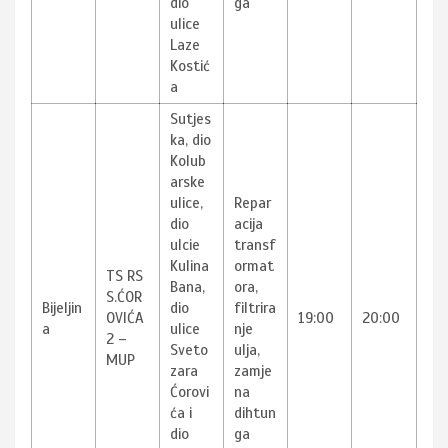
dio
ga
ulice
Laze
Kostić
a
Sutjes
ka, dio
Kolub
arske
ulice,
Repar
dio
acija
ulcie
transf
Kulina
ormat
TS RS
Bana,
ora,
S.ĆOR
Bijeljin
dio
filtrira
OVIĆA
19:00
20:00
a
ulice
nje
2 –
Sveto
ulja,
MUP
zara
zamje
Ćorovi
na
ća i
dihtun
dio
ga