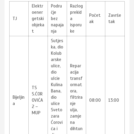
Elektr
Podru
Razlog
oener
čje
prekid
Počet
Završe
TJ
getski
bez
a
ak
tak
objeka
napaja
isporu
t
nja
ke
Sutjes
ka, dio
Kolub
arske
ulice,
Repar
dio
acija
ulcie
transf
Kulina
ormat
TS
Bana,
ora,
S.ĆOR
Bijeljin
dio
filtrira
OVIĆA
08:00
13:00
a
ulice
nje
2 –
Sveto
ulja,
MUP
zara
zamje
Ćorovi
na
ća i
dihtun