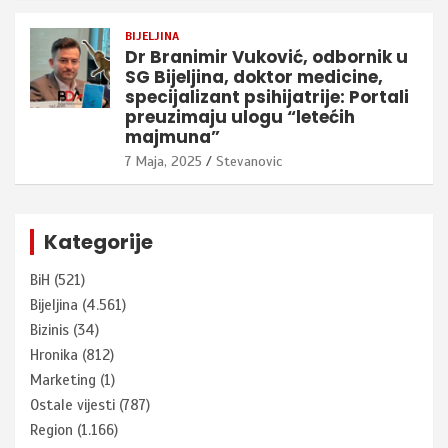
BIJELJINA
Dr Branimir Vuković, odbornik u
SG Bijeljina, doktor medicine,
specijalizant psihijatrije: Portali
preuzimaju ulogu “letećih
majmuna”
7 Maja, 2025
Stevanovic
Kategorije
BiH
(521)
Bijeljina
(4.561)
Bizinis
(34)
Hronika
(812)
Marketing
(1)
Ostale vijesti
(787)
Region
(1.166)