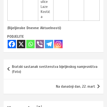
ulice
Laze
Kostić
a
(
Bijeljinske Dnevne Aktuelnosti)
PODJELITE
Navigacija
Bratski sastanak sveštenstva bijeljinskog namjesništva
članaka
(foto)
Na današnji dan, 22. mart