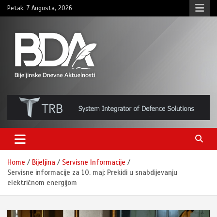
Skip
Petak, 7 Augusta, 2026
to
content
BNDAN.com
Home
Bijeljina
Servisne Informacije
Servisne informacije za 10. maj: Prekidi u snabdijevanju
električnom energijom