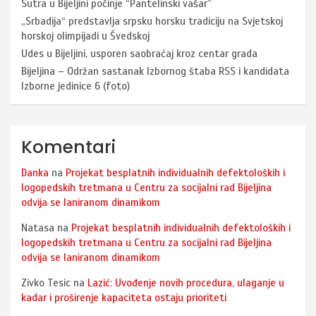
Sutra u Bijeljini počinje “Pantelinski vašar”
„Srbadija“ predstavlja srpsku horsku tradiciju na Svjetskoj
horskoj olimpijadi u Švedskoj
Udes u Bijeljini, usporen saobraćaj kroz centar grada
Bijeljina – Održan sastanak Izbornog štaba RSS i kandidata
Izborne jedinice 6 (foto)
Komentari
Danka
na
Projekat besplatnih individualnih defektoloških i
logopedskih tretmana u Centru za socijalni rad Bijeljina
odvija se laniranom dinamikom
Natasa
na
Projekat besplatnih individualnih defektoloških i
logopedskih tretmana u Centru za socijalni rad Bijeljina
odvija se laniranom dinamikom
Zivko Tesic
na
Lazić: Uvođenje novih procedura, ulaganje u
kadar i proširenje kapaciteta ostaju prioriteti