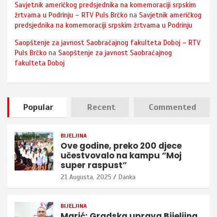
Savjetnik američkog predsjednika na komemoraciji srpskim
žrtvama u Podrinju – RTV Puls Brčko
na
Savjetnik američkog
predsjednika na komemoraciji srpskim žrtvama u Podrinju
Saopštenje za javnost Saobraćajnog fakulteta Doboj – RTV
Puls Brčko
na
Saopštenje za javnost Saobraćajnog
fakulteta Doboj
Popular
Recent
Commented
BIJELJINA
Ove godine, preko 200 djece
učestvovalo na kampu “Moj
super raspust”
21 Augusta, 2025
Danka
BIJELJINA
Marić: Gradska uprava Bijeljina