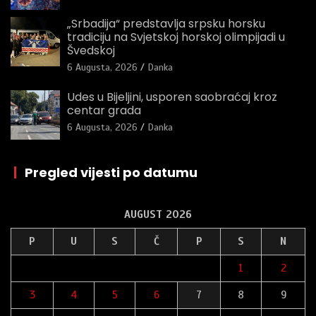
„Srbadija“ predstavlja srpsku horsku
tradiciju na Svjetskoj horskoj olimpijadi u
Švedskoj
6 Augusta, 2026
Danka
Udes u Bijeljini, usporen saobraćaj kroz
centar grada
6 Augusta, 2026
Danka
|
Pregled vijesti po datumu
AUGUST 2026
P
U
S
Č
P
S
N
1
2
3
4
5
6
7
8
9