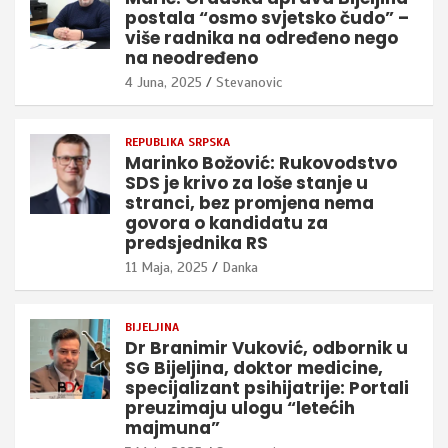
postala “osmo svjetsko čudo” –
više radnika na određeno nego
na neodređeno
4 Juna, 2025
Stevanovic
REPUBLIKA SRPSKA
Marinko Božović: Rukovodstvo
SDS je krivo za loše stanje u
stranci, bez promjena nema
govora o kandidatu za
predsjednika RS
11 Maja, 2025
Danka
BIJELJINA
Dr Branimir Vuković, odbornik u
SG Bijeljina, doktor medicine,
specijalizant psihijatrije: Portali
preuzimaju ulogu “letećih
majmuna”