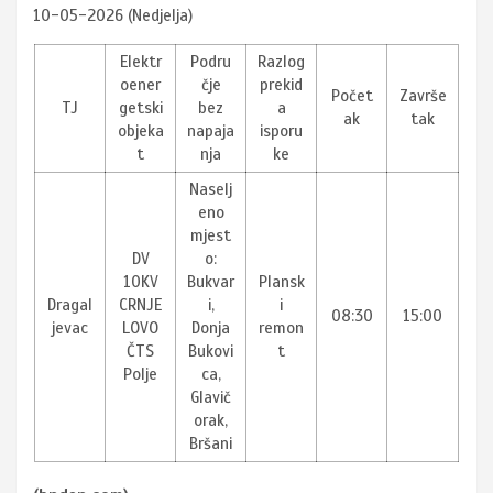
10-05-2026 (Nedjelja)
Elektr
Podru
Razlog
oener
čje
prekid
Počet
Završe
TJ
getski
bez
a
ak
tak
objeka
napaja
isporu
t
nja
ke
Naselj
eno
mjest
DV
o:
10KV
Bukvar
Plansk
Dragal
CRNJE
i,
i
08:30
15:00
jevac
LOVO
Donja
remon
ČTS
Bukovi
t
Polje
ca,
Glavič
orak,
Bršani