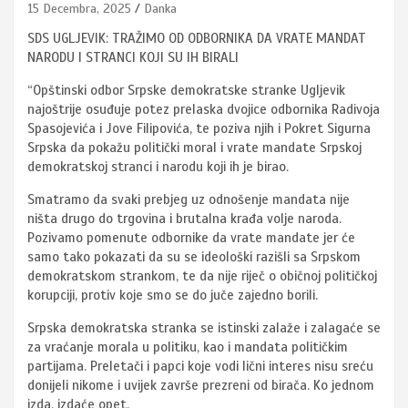
15 Decembra, 2025
Danka
SDS UGLJEVIK: TRAŽIMO OD ODBORNIKA DA VRATE MANDAT
NARODU I STRANCI KOJI SU IH BIRALI
“Opštinski odbor Srpske demokratske stranke Ugljevik
najoštrije osuđuje potez prelaska dvojice odbornika Radivoja
Spasojevića i Jove Filipovića, te poziva njih i Pokret Sigurna
Srpska da pokažu politički moral i vrate mandate Srpskoj
demokratskoj stranci i narodu koji ih je birao.
Smatramo da svaki prebjeg uz odnošenje mandata nije
ništa drugo do trgovina i brutalna krađa volje naroda.
Pozivamo pomenute odbornike da vrate mandate jer će
samo tako pokazati da su se ideološki razišli sa Srpskom
demokratskom strankom, te da nije riječ o običnoj političkoj
korupciji, protiv koje smo se do juče zajedno borili.
Srpska demokratska stranka se istinski zalaže i zalagaće se
za vraćanje morala u politiku, kao i mandata političkim
partijama. Preletači i papci koje vodi lični interes nisu sreću
donijeli nikome i uvijek završe prezreni od birača. Ko jednom
izda, izdaće opet.