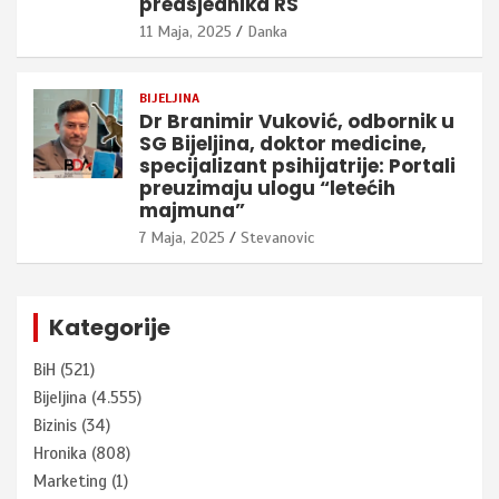
predsjednika RS
11 Maja, 2025
Danka
BIJELJINA
Dr Branimir Vuković, odbornik u
SG Bijeljina, doktor medicine,
specijalizant psihijatrije: Portali
preuzimaju ulogu “letećih
majmuna”
7 Maja, 2025
Stevanovic
Kategorije
BiH
(521)
Bijeljina
(4.555)
Bizinis
(34)
Hronika
(808)
Marketing
(1)