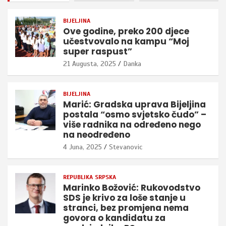
BIJELJINA
Ove godine, preko 200 djece
učestvovalo na kampu “Moj
super raspust”
21 Augusta, 2025
Danka
BIJELJINA
Marić: Gradska uprava Bijeljina
postala “osmo svjetsko čudo” –
više radnika na određeno nego
na neodređeno
4 Juna, 2025
Stevanovic
REPUBLIKA SRPSKA
Marinko Božović: Rukovodstvo
SDS je krivo za loše stanje u
stranci, bez promjena nema
govora o kandidatu za