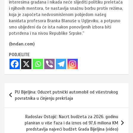
interesima građana i nikada neće slijediti politiku preletača
i njihovih mentora, te nastavlja snažnu borbu protiv režima,
koja je započeta nedvosmislenom pobjedom našeg
kanidata profesora Branka Blanuše u Ugljeviku, a potpuno
smo ubijeđeni da će ista nakon ponovljenih izbora biti
potvrđena i na nivou Republike Srpske.”
(bndan.com)
PODJELITE
Navigacija
PU Bijeljina: Oduzet putnički automobil od višestrukog
članaka
povratnika u činjenju prekršaja
Radoslav Ostojić: Nacrt budžeta za 2026. godinu
planiran u više faza i da iznos od 97,6 miliona KM
predstavlja najveći budžet Grada Bijeljina (video)