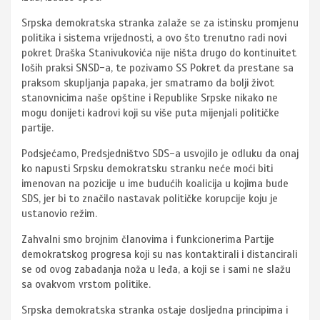
Srpska demokratska stranka zalaže se za istinsku promjenu
politika i sistema vrijednosti, a ovo što trenutno radi novi
pokret Draška Stanivukovića nije ništa drugo do kontinuitet
loših praksi SNSD-a, te pozivamo SS Pokret da prestane sa
praksom skupljanja papaka, jer smatramo da bolji život
stanovnicima naše opštine i Republike Srpske nikako ne
mogu donijeti kadrovi koji su više puta mijenjali političke
partije.
Podsjećamo, Predsjedništvo SDS-a usvojilo je odluku da onaj
ko napusti Srpsku demokratsku stranku neće moći biti
imenovan na pozicije u ime budućih koalicija u kojima bude
SDS, jer bi to značilo nastavak političke korupcije koju je
ustanovio režim.
Zahvalni smo brojnim članovima i funkcionerima Partije
demokratskog progresa koji su nas kontaktirali i distancirali
se od ovog zabadanja noža u leđa, a koji se i sami ne slažu
sa ovakvom vrstom politike.
Srpska demokratska stranka ostaje dosljedna principima i