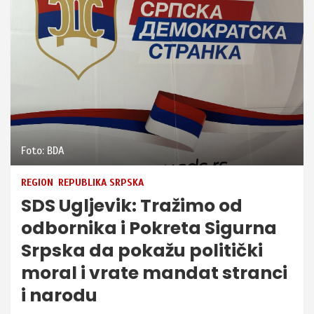
Foto: BDA
REGION
REPUBLIKA SRPSKA
SDS Ugljevik: Tražimo od
odbornika i Pokreta Sigurna
Srpska da pokažu politički
moral i vrate mandat stranci
i narodu