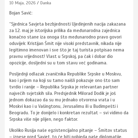
10 Maja, 2026
Danka
Bojan Savić:
”Sjednica Savjeta bezbjednosti Ujedinjenih nacija zakazana
za 12. maj je istorijska prilika da međunarodna zajednica
konačno stane iza onoga što međunarodno pravo govori
oduvijek: Kristijan Šmit nije visoki predstavnik, nikada nije
legitimno imenovan i sve što je taj turista potpisao nema
pravnu vrijednost! Vlast u Srpskoj, pa čak i dobar dio
opozicije, dosljedni su u tom stavu već godinama.
Posljednji odlazak zvaničnika Republike Srpske u Moskvu,
kao i prijem na koji su tamo naišli pokazuje ono što sam
tvrdio i ranije – Republika Srpska je relevantan partner
najvećih svjetskih sila. Predsjednik Milorad Dodik je još
jednom dokazao da su mu jednako otvorena vrata i u
Moskvi kao i u Vašingtonu, Jerusalimu ili u Budimpešti i
Beogradu. To je donijelo i konkretan rezultat – svi vidimo da
Srpska više nije plijen, nego faktor.
Ukoliko Rusija naše egzistencijalno pitanje – Šmitov status
– iznese pred Savjet, to će biti pobjeda naše diplomatije,