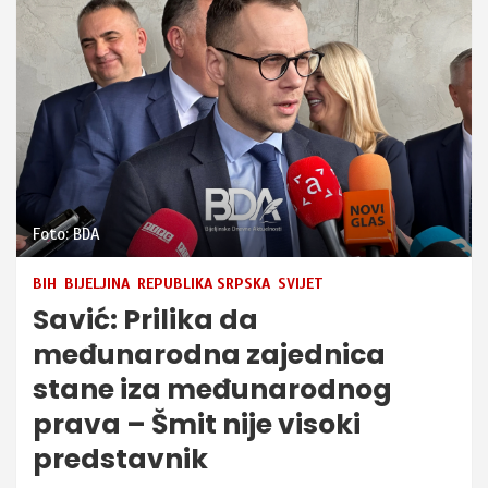
Foto: BDA
BIH
BIJELJINA
REPUBLIKA SRPSKA
SVIJET
Savić: Prilika da
međunarodna zajednica
stane iza međunarodnog
prava – Šmit nije visoki
predstavnik