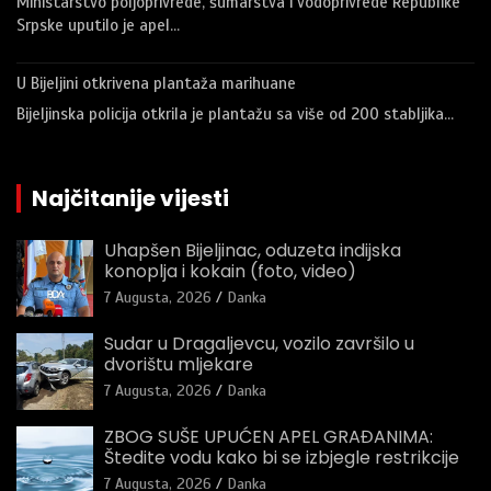
Ministarstvo poljoprivrede, šumarstva i vodoprivrede Republike
Srpske uputilo je apel…
U Bijeljini otkrivena plantaža marihuane
Bijeljinska policija otkrila je plantažu sa više od 200 stabljika…
Najčitanije vijesti
Uhapšen Bijeljinac, oduzeta indijska
konoplja i kokain (foto, video)
7 Augusta, 2026
Danka
Sudar u Dragaljevcu, vozilo završilo u
dvorištu mljekare
7 Augusta, 2026
Danka
ZBOG SUŠE UPUĆEN APEL GRAĐANIMA:
Štedite vodu kako bi se izbjegle restrikcije
7 Augusta, 2026
Danka