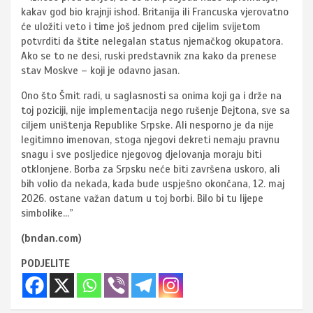
kakav god bio krajnji ishod. Britanija ili Francuska vjerovatno
će uložiti veto i time još jednom pred cijelim svijetom
potvrditi da štite nelegalan status njemačkog okupatora.
Ako se to ne desi, ruski predstavnik zna kako da prenese
stav Moskve – koji je odavno jasan.
Ono što Šmit radi, u saglasnosti sa onima koji ga i drže na
toj poziciji, nije implementacija nego rušenje Dejtona, sve sa
ciljem uništenja Republike Srpske. Ali nesporno je da nije
legitimno imenovan, stoga njegovi dekreti nemaju pravnu
snagu i sve posljedice njegovog djelovanja moraju biti
otklonjene. Borba za Srpsku neće biti završena uskoro, ali
bih volio da nekada, kada bude uspješno okončana, 12. maj
2026. ostane važan datum u toj borbi. Bilo bi tu lijepe
simbolike…”
(bndan.com)
PODJELITE