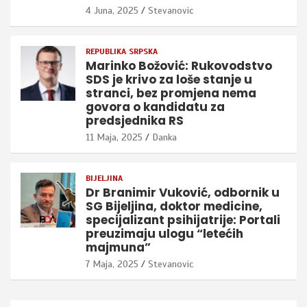
4 Juna, 2025
Stevanovic
REPUBLIKA SRPSKA
Marinko Božović: Rukovodstvo
SDS je krivo za loše stanje u
stranci, bez promjena nema
govora o kandidatu za
predsjednika RS
11 Maja, 2025
Danka
BIJELJINA
Dr Branimir Vuković, odbornik u
SG Bijeljina, doktor medicine,
specijalizant psihijatrije: Portali
preuzimaju ulogu “letećih
majmuna”
7 Maja, 2025
Stevanovic