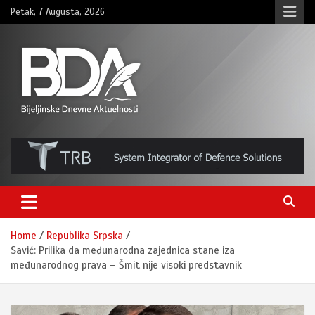
Skip
Petak, 7 Augusta, 2026
to
content
BNDAN.com
Home
Republika Srpska
Savić: Prilika da međunarodna zajednica stane iza
međunarodnog prava – Šmit nije visoki predstavnik