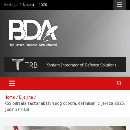
Skip
Nedjelja, 9 Augusta, 2026
to
content
BNDAN.com
Home
Bijeljina
RSS održala sastanak Izvršnog odbora, definisani ciljevi za 2025.
godinu (foto)