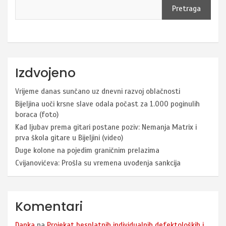
Pretraga
Izdvojeno
Vrijeme danas sunčano uz dnevni razvoj oblačnosti
Bijeljina uoči krsne slave odala počast za 1.000 poginulih
boraca (foto)
Kad ljubav prema gitari postane poziv: Nemanja Matrix i
prva škola gitare u Bijeljini (video)
Duge kolone na pojedim graničnim prelazima
Cvijanovićeva: Prošla su vremena uvođenja sankcija
Komentari
Danka
na
Projekat besplatnih individualnih defektoloških i