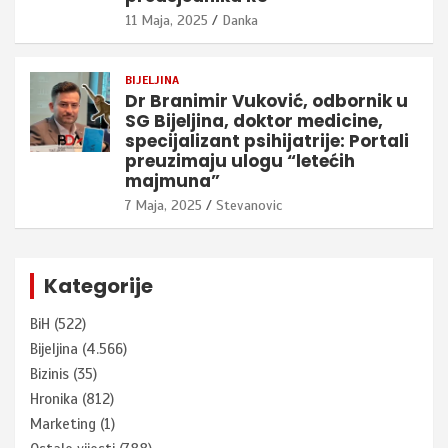
11 Maja, 2025
Danka
BIJELJINA
Dr Branimir Vuković, odbornik u
SG Bijeljina, doktor medicine,
specijalizant psihijatrije: Portali
preuzimaju ulogu “letećih
majmuna”
7 Maja, 2025
Stevanovic
Kategorije
BiH
(522)
Bijeljina
(4.566)
Bizinis
(35)
Hronika
(812)
Marketing
(1)