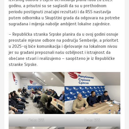
godinu, a prisutni su se saglasili da su u prethodnom
periodu postignuti značajni rezultati i da RSS nastavlja
putem odbornika u Skupštini grada da odgovara na potrebe
sugrađana i mijenja nabolje ambijent lokalne zajednice.
–
Republička stranka Srpske planira da u ovoj godini osnuje
preostale mjesne odbore na području Semberije, a prioritet
u 2025-oj biće komunikacija i djelovanje na lokalnom nivou
jer su građani prepoznali našu ozbiljnost i istrajnost da
obećane stvari i realizujemo – saopšteno je iz Republičke
stranke Srpske.
Foto: RSS
Foto: RSS