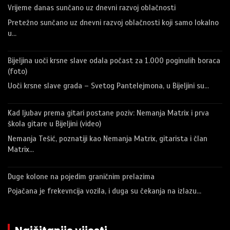
Vrijeme danas sunčano uz dnevni razvoj oblačnosti
Pretežno sunčano uz dnevni razvoj oblačnosti koji samo lokalno
u…
Bijeljina uoči krsne slave odala počast za 1.000 poginulih boraca
(foto)
Uoči krsne slave grada – Svetog Pantelejmona, u Bijeljini su…
Kad ljubav prema gitari postane poziv: Nemanja Matrix i prva
škola gitare u Bijeljini (video)
Nemanja Tešić, poznatiji kao Nemanja Matrix, gitarista i član
Matrix…
Duge kolone na pojedim graničnim prelazima
Pojačana je frekevncija vozila, i duga su čekanja na izlazu…