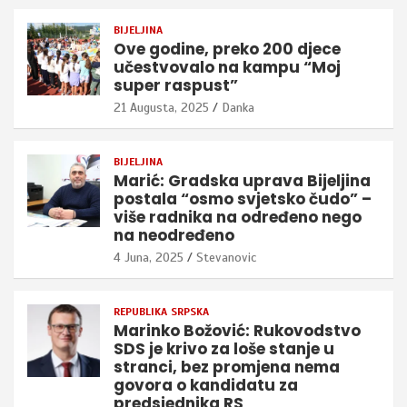
BIJELJINA
Ove godine, preko 200 djece
učestvovalo na kampu “Moj
super raspust”
21 Augusta, 2025
Danka
BIJELJINA
Marić: Gradska uprava Bijeljina
postala “osmo svjetsko čudo” –
više radnika na određeno nego
na neodređeno
4 Juna, 2025
Stevanovic
REPUBLIKA SRPSKA
Marinko Božović: Rukovodstvo
SDS je krivo za loše stanje u
stranci, bez promjena nema
govora o kandidatu za
predsjednika RS