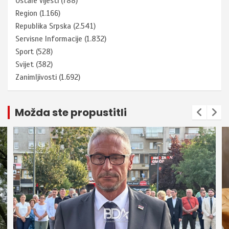
Ostale vijesti
(788)
Region
(1.166)
Republika Srpska
(2.541)
Servisne Informacije
(1.832)
Sport
(528)
Svijet
(382)
Zanimljivosti
(1.692)
Možda ste propustitli