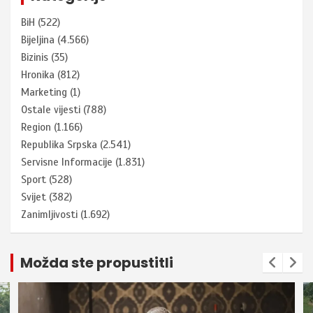
BiH
(522)
Bijeljina
(4.566)
Bizinis
(35)
Hronika
(812)
Marketing
(1)
Ostale vijesti
(788)
Region
(1.166)
Republika Srpska
(2.541)
Servisne Informacije
(1.831)
Sport
(528)
Svijet
(382)
Zanimljivosti
(1.692)
Možda ste propustitli