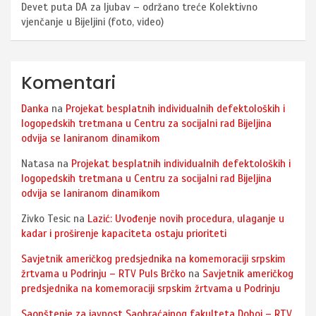
Devet puta DA za ljubav – održano treće Kolektivno
vjenčanje u Bijeljini (foto, video)
Komentari
Danka
na
Projekat besplatnih individualnih defektoloških i
logopedskih tretmana u Centru za socijalni rad Bijeljina
odvija se laniranom dinamikom
Natasa
na
Projekat besplatnih individualnih defektoloških i
logopedskih tretmana u Centru za socijalni rad Bijeljina
odvija se laniranom dinamikom
Zivko Tesic
na
Lazić: Uvođenje novih procedura, ulaganje u
kadar i proširenje kapaciteta ostaju prioriteti
Savjetnik američkog predsjednika na komemoraciji srpskim
žrtvama u Podrinju – RTV Puls Brčko
na
Savjetnik američkog
predsjednika na komemoraciji srpskim žrtvama u Podrinju
Saopštenje za javnost Saobraćajnog fakulteta Doboj – RTV