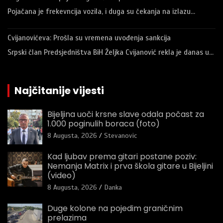
Pojačana je frekevncija vozila, i duga su čekanja na izlazu…
Cvijanovićeva: Prošla su vremena uvođenja sankcija
Srpski član Predsjedništva BiH Željka Cvijanović rekla je danas u…
Najčitanije vijesti
Bijeljina uoči krsne slave odala počast za
1.000 poginulih boraca (foto)
8 Augusta, 2026
Stevanovic
Kad ljubav prema gitari postane poziv:
Nemanja Matrix i prva škola gitare u Bijeljini
(video)
8 Augusta, 2026
Danka
Duge kolone na pojedim graničnim
prelazima