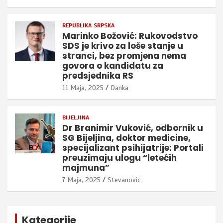
REPUBLIKA SRPSKA
Marinko Božović: Rukovodstvo
SDS je krivo za loše stanje u
stranci, bez promjena nema
govora o kandidatu za
predsjednika RS
11 Maja, 2025
Danka
BIJELJINA
Dr Branimir Vuković, odbornik u
SG Bijeljina, doktor medicine,
specijalizant psihijatrije: Portali
preuzimaju ulogu “letećih
majmuna”
7 Maja, 2025
Stevanovic
Kategorije