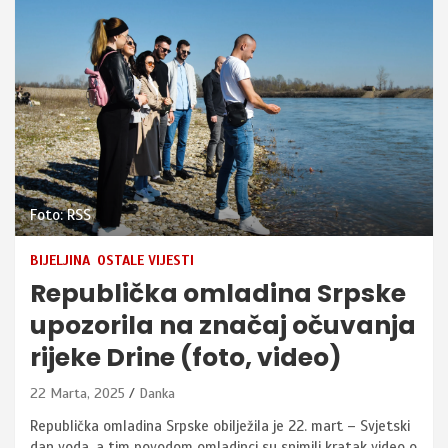
Foto: RSS
BIJELJINA
OSTALE VIJESTI
Republička omladina Srpske
upozorila na značaj očuvanja
rijeke Drine (foto, video)
22 Marta, 2025
Danka
Republička omladina Srpske obilježila je 22. mart – Svjetski
dan voda, a tim povodom omladinci su snimili kratak video o