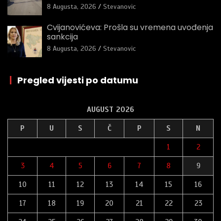
8 Augusta, 2026
Stevanovic
Cvijanovićeva: Prošla su vremena uvođenja
sankcija
8 Augusta, 2026
Stevanovic
|
Pregled vijesti po datumu
AUGUST 2026
P
U
S
Č
P
S
N
1
2
3
4
5
6
7
8
9
10
11
12
13
14
15
16
17
18
19
20
21
22
23