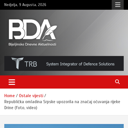
Skip
Nedjelja, 9 Augusta, 2026
to
content
BNDAN.com
Home
Ostale vijesti
Republička omladina Srpske upozorila na značaj očuvanja rijeke
Drine (foto, video)