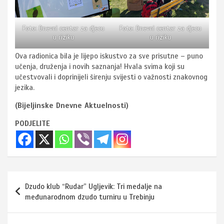
Foto: Dnevni centar za djecu
Foto: Dnevni centar za djecu
u riziku
u riziku
Ova radionica bila je lijepo iskustvo za sve prisutne – puno
učenja, druženja i novih saznanja! Hvala svima koji su
učestvovali i doprinijeli širenju svijesti o važnosti znakovnog
jezika.
(Bijeljinske Dnevne Aktuelnosti)
PODJELITE
Navigacija
Dzudo klub “Rudar” Ugljevik: Tri medalje na
članaka
međunarodnom dzudo turniru u Trebinju