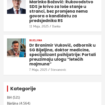
Marinko Božović: Rukovodstvo
SDS je krivo za loše stanje u
stranci, bez promjena nema
govora o kandidatu za
predsjednika RS
11 Maja, 2025
Danka
BIJELJINA
Dr Branimir Vuković, odbornik u
SG Bijeljina, doktor medicine,
specijalizant psihijatrije: Portali
preuzimaju ulogu “letećih
majmuna”
7 Maja, 2025
Stevanovic
Kategorije
BiH
(521)
Bijeljina
(4.564)