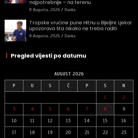
najpotrebnije – na terenu
8 Augusta, 2026
Danka
Tropske vrućine pune Hitnu u Bijeljini: Ljekar
upozorava šta nikako ne treba raditi
8 Augusta, 2026
Danka
|
Pregled vijesti po datumu
AUGUST 2026
P
U
S
Č
P
S
N
1
2
3
4
5
6
7
8
9
10
11
12
13
14
15
16
17
18
19
20
21
22
23