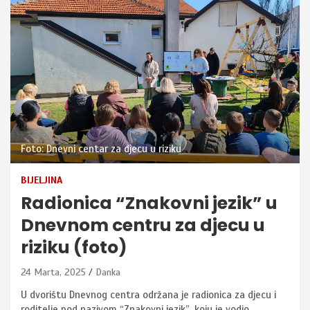
Foto: Dnevni centar za djecu u riziku
BIJELJINA
Radionica “Znakovni jezik” u
Dnevnom centru za djecu u
riziku (foto)
24 Marta, 2025
Danka
U dvorištu Dnevnog centra održana je radionica za djecu i
roditelje pod nazivom “Znakovni jezik”, koju je vodio