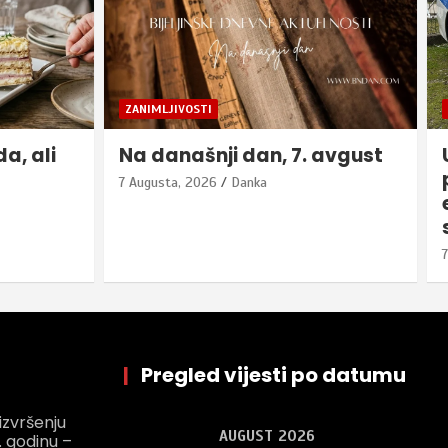
BIJELJINA
HRONIKA
avgust
U posljednja 24 časa, na
području Bijeljine,
evidentirano šest
saobraćajnih nezgoda
7 Augusta, 2026
Danka
|
Pregled vijesti po datumu
 izvršenju
AUGUST 2026
 godinu –