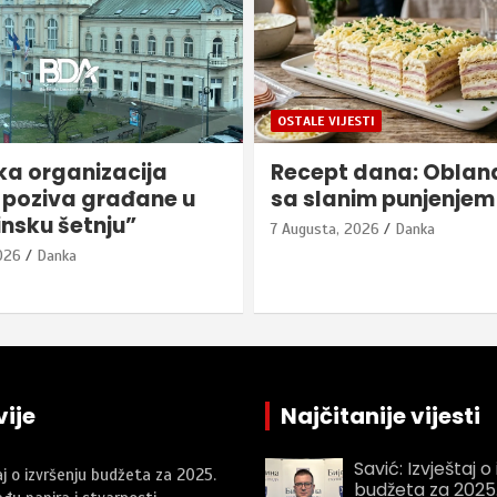
STI
ZANIMLJIVOSTI
dana: Oblanda, ali
Na današnji dan, 7. 
im punjenjem
7 Augusta, 2026
Danka
026
Danka
ije
Najčitanije vijesti
Savić: Izvještaj o
aj o izvršenju budžeta za 2025.
budžeta za 2025.