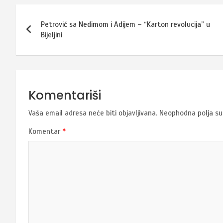
Navigacija
Petrović sa Nedimom i Adijem – “Karton revolucija” u
članaka
Bijeljini
Komentariši
Vaša email adresa neće biti objavljivana.
Neophodna polja s
Komentar
*