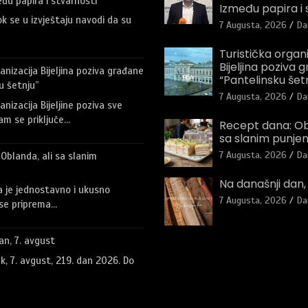
đu papira i stvarnosti
Između papira i 
ok se u izvještaju navodi da su
7 Augusta, 2026
Da
Turistička organi
Bijeljina poziva 
anizacija Bijeljina poziva građane
“Pantelinsku šet
u šetnju”
7 Augusta, 2026
Da
anizacija Bijeljine poziva sve
m se priključe…
Recept dana: Obl
sa slanim punje
7 Augusta, 2026
Da
Oblanda, ali sa slanim
Na današnji dan,
 je jednostavno i ukusno
7 Augusta, 2026
Da
 se priprema…
an, 7. avgust
k, 7. avgust, 219. dan 2026. Do