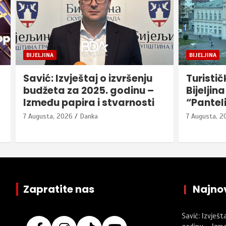
BIJELJINA
OSTALE VIJE
Turistička organizacija
Recept 
Bijeljina poziva građane u
sa slan
“Pantelinsku šetnju”
7 Augusta, 2
7 Augusta, 2026
Danka
Zapratite nas
|
Najnov
Savić: Izvješt