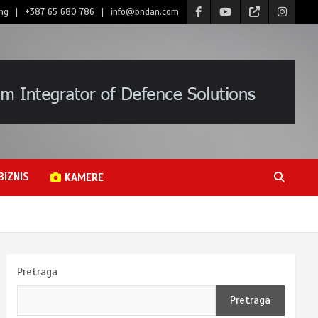
ng
+387 65 680 786
info@bndan.com
BIZNIS
KAMERE
Pretraga
Pretraga