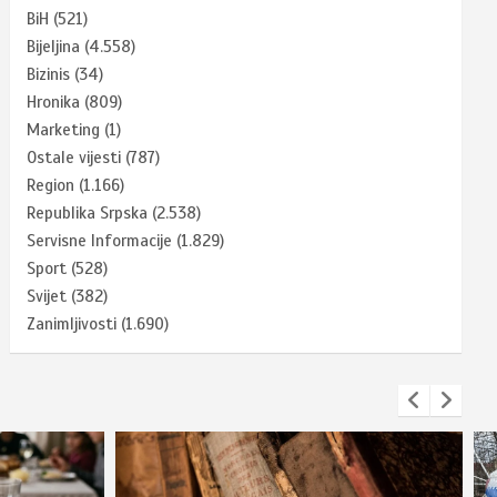
BiH
(521)
Bijeljina
(4.558)
Bizinis
(34)
Hronika
(809)
Marketing
(1)
Ostale vijesti
(787)
Region
(1.166)
Republika Srpska
(2.538)
Servisne Informacije
(1.829)
Sport
(528)
Svijet
(382)
Zanimljivosti
(1.690)