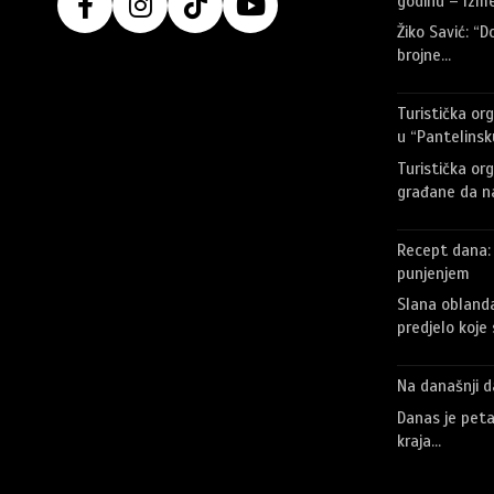
godinu – Izme
Žiko Savić: “D
brojne…
Turistička org
u “Pantelinsk
Turistička org
građane da na
Recept dana: 
punjenjem
Slana oblanda
predjelo koje
Na današnji d
Danas je peta
kraja…