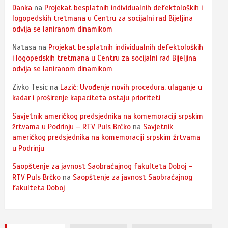
Danka
na
Projekat besplatnih individualnih defektoloških i
logopedskih tretmana u Centru za socijalni rad Bijeljina
odvija se laniranom dinamikom
Natasa
na
Projekat besplatnih individualnih defektoloških
i logopedskih tretmana u Centru za socijalni rad Bijeljina
odvija se laniranom dinamikom
Zivko Tesic
na
Lazić: Uvođenje novih procedura, ulaganje u
kadar i proširenje kapaciteta ostaju prioriteti
Savjetnik američkog predsjednika na komemoraciji srpskim
žrtvama u Podrinju – RTV Puls Brčko
na
Savjetnik
američkog predsjednika na komemoraciji srpskim žrtvama
u Podrinju
Saopštenje za javnost Saobraćajnog fakulteta Doboj –
RTV Puls Brčko
na
Saopštenje za javnost Saobraćajnog
fakulteta Doboj