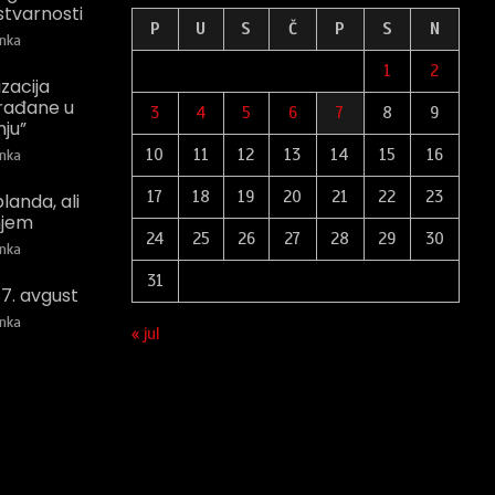
stvarnosti
P
U
S
Č
P
S
N
nka
1
2
zacija
građane u
3
4
5
6
7
8
9
nju”
10
11
12
13
14
15
16
nka
17
18
19
20
21
22
23
anda, ali
njem
24
25
26
27
28
29
30
nka
31
 7. avgust
nka
« jul