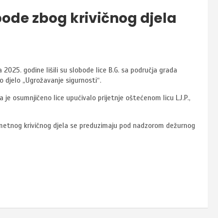
obode zbog krivičnog djela
ta 2025. godine lišili su slobode lice B.G. sa područja grada
no djelo „Ugrožavanje sigurnosti“.
 da je osumnjičeno lice upućivalo prijetnje oštećenom licu LJ.P.,
dmetnog krivičnog djela se preduzimaju pod nadzorom dežurnog