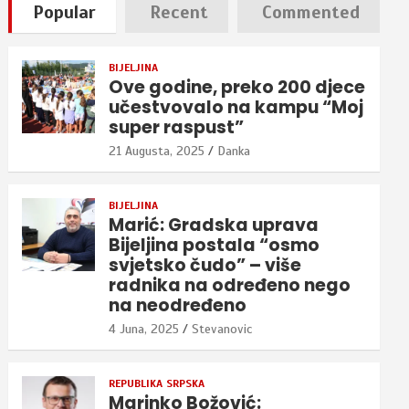
Popular
Recent
Commented
BIJELJINA
Ove godine, preko 200 djece
učestvovalo na kampu “Moj
super raspust”
21 Augusta, 2025
Danka
BIJELJINA
Marić: Gradska uprava
Bijeljina postala “osmo
svjetsko čudo” – više
radnika na određeno nego
na neodređeno
4 Juna, 2025
Stevanovic
REPUBLIKA SRPSKA
Marinko Božović: