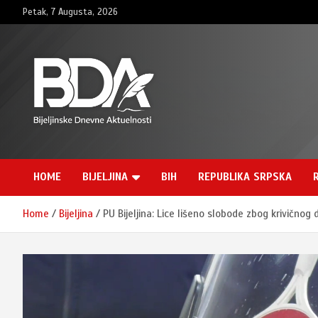
Skip
Petak, 7 Augusta, 2026
to
content
BNDAN.com
HOME
BIJELJINA
BIH
REPUBLIKA SRPSKA
Home
Bijeljina
PU Bijeljina: Lice lišeno slobode zbog krivičnog