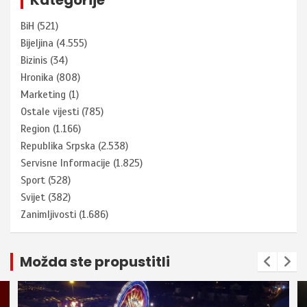
Kategorije
BiH
(521)
Bijeljina
(4.555)
Bizinis
(34)
Hronika
(808)
Marketing
(1)
Ostale vijesti
(785)
Region
(1.166)
Republika Srpska
(2.538)
Servisne Informacije
(1.825)
Sport
(528)
Svijet
(382)
Zanimljivosti
(1.686)
Možda ste propustitli