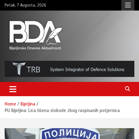
Skip
Petak, 7 Augusta, 2026
to
content
BNDAN.com
Home
Bijeljina
PU Bijeljina: Lica lišena slobode zbog raspisanih potjernica