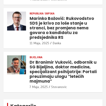
REPUBLIKA SRPSKA
Marinko Božović: Rukovodstvo
SDS je krivo za loše stanje u
stranci, bez promjena nema
govora o kandidatu za
predsjednika RS
11 Maja, 2025
Danka
BIJELJINA
Dr Branimir Vuković, odbornik u
SG Bijeljina, doktor medicine,
specijalizant psihijatrije: Portali
preuzimaju ulogu “letećih
majmuna”
7 Maja, 2025
Stevanovic