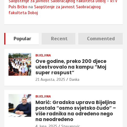
Saopštenje za javnost Saobraćajnog fakulteta Doboj – RTV
Puls Brčko
na
Saopštenje za javnost Saobraćajnog
fakulteta Doboj
Popular
Recent
Commented
BIJELJINA
Ove godine, preko 200 djece
učestvovalo na kampu “Moj
super raspust”
21 Augusta, 2025
Danka
BIJELJINA
Marić: Gradska uprava Bijeljina
postala “osmo svjetsko čudo” –
više radnika na određeno nego
na neodređeno
4 Juna, 2025
Stevanovic