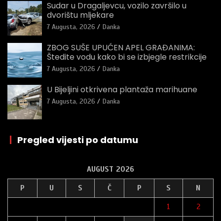
Sudar u Dragaljevcu, vozilo završilo u
dvorištu mljekare
7 Augusta, 2026
Danka
ZBOG SUŠE UPUĆEN APEL GRAĐANIMA:
Štedite vodu kako bi se izbjegle restrikcije
7 Augusta, 2026
Danka
U Bijeljini otkrivena plantaža marihuane
7 Augusta, 2026
Danka
|
Pregled vijesti po datumu
AUGUST 2026
P
U
S
Č
P
S
N
1
2