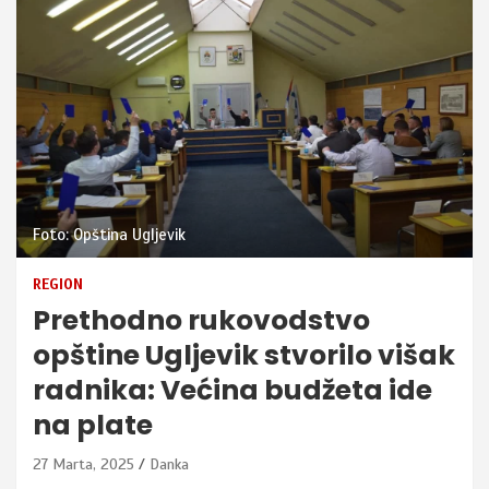
Foto: Opština Ugljevik
REGION
Prethodno rukovodstvo
opštine Ugljevik stvorilo višak
radnika: Većina budžeta ide
na plate
27 Marta, 2025
Danka