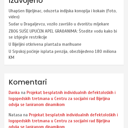
Izdvojeno
Uhapšen Bijeljinac, oduzeta indijska konoplja i kokain (foto,
video)
Sudar u Dragaljevcu, vozilo završilo u dvorištu mljekare
ZBOG SUŠE UPUĆEN APEL GRAĐANIMA: Štedite vodu kako bi
se izbjegle restrikcije
U Bijeljini otkrivena plantaža marihuane
U Srpskoj počinje isplata penzija, obezbijeđeno 180 miliona
KM
Komentari
Danka
na
Projekat besplatnih individualnih defektoloških i
logopedskih tretmana u Centru za socijalni rad Bijeljina
odvija se laniranom dinamikom
Natasa
na
Projekat besplatnih individualnih defektoloških i
logopedskih tretmana u Centru za socijalni rad Bijeljina
odvija se laniranom dinamikom