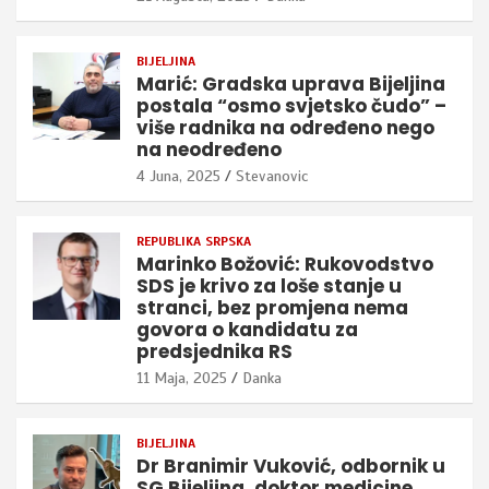
BIJELJINA
Marić: Gradska uprava Bijeljina
postala “osmo svjetsko čudo” –
više radnika na određeno nego
na neodređeno
4 Juna, 2025
Stevanovic
REPUBLIKA SRPSKA
Marinko Božović: Rukovodstvo
SDS je krivo za loše stanje u
stranci, bez promjena nema
govora o kandidatu za
predsjednika RS
11 Maja, 2025
Danka
BIJELJINA
Dr Branimir Vuković, odbornik u
SG Bijeljina, doktor medicine,