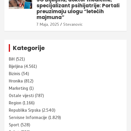
specijalizant psihijatrije: Portali
preuzimaju ulogu “letećih
majmuna”
7 Maja, 2025
Stevanovic
Kategorije
BiH
(521)
Bijeljina
(4.561)
Bizinis
(34)
Hronika
(812)
Marketing
(1)
Ostale vijesti
(787)
Region
(1.166)
Republika Srpska
(2.540)
Servisne Informacije
(1.829)
Sport
(528)