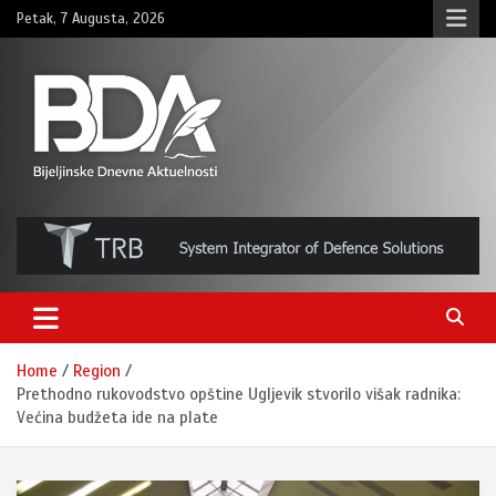
Skip
Petak, 7 Augusta, 2026
to
content
BNDAN.com
Home
Region
Prethodno rukovodstvo opštine Ugljevik stvorilo višak radnika:
Većina budžeta ide na plate