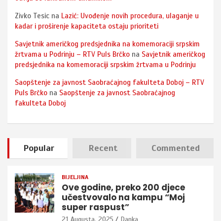
Zivko Tesic
na
Lazić: Uvođenje novih procedura, ulaganje u
kadar i proširenje kapaciteta ostaju prioriteti
Savjetnik američkog predsjednika na komemoraciji srpskim
žrtvama u Podrinju – RTV Puls Brčko
na
Savjetnik američkog
predsjednika na komemoraciji srpskim žrtvama u Podrinju
Saopštenje za javnost Saobraćajnog fakulteta Doboj – RTV
Puls Brčko
na
Saopštenje za javnost Saobraćajnog
fakulteta Doboj
Popular
Recent
Commented
BIJELJINA
Ove godine, preko 200 djece
učestvovalo na kampu “Moj
super raspust”
21 Augusta, 2025
Danka