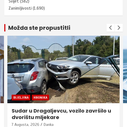
Svijet
(382)
Zanimljivosti
(1.690)
Možda ste propustitli
BIJELJINA
HRONIKA
Sudar u Dragaljevcu, vozilo završilo u
dvorištu mljekare
7 Augusta, 2026
Danka