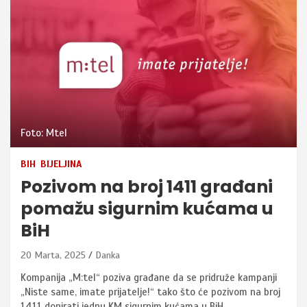
Foto: Mtel
BIH
BIJELJINA
Pozivom na broj 1411 građani
pomažu sigurnim kućama u
BiH
20 Marta, 2025
Danka
Kompanija „M:tel“ poziva građane da se pridruže kampanji
„Niste same, imate prijatelje!“ tako što će pozivom na broj
1411 donirati jednu KM sigurnim kućama u BiH.