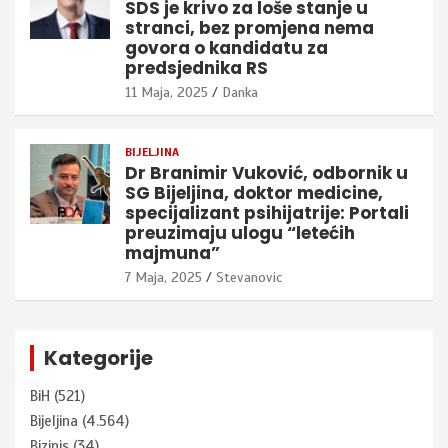
SDS je krivo za loše stanje u
stranci, bez promjena nema
govora o kandidatu za
predsjednika RS
11 Maja, 2025
Danka
BIJELJINA
Dr Branimir Vuković, odbornik u
SG Bijeljina, doktor medicine,
specijalizant psihijatrije: Portali
preuzimaju ulogu “letećih
majmuna”
7 Maja, 2025
Stevanovic
Kategorije
BiH
(521)
Bijeljina
(4.564)
Bizinis
(34)