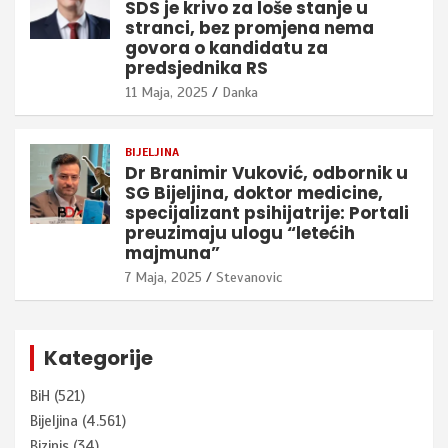
SDS je krivo za loše stanje u
stranci, bez promjena nema
govora o kandidatu za
predsjednika RS
11 Maja, 2025
Danka
BIJELJINA
Dr Branimir Vuković, odbornik u
SG Bijeljina, doktor medicine,
specijalizant psihijatrije: Portali
preuzimaju ulogu “letećih
majmuna”
7 Maja, 2025
Stevanovic
Kategorije
BiH
(521)
Bijeljina
(4.561)
Bizinis
(34)