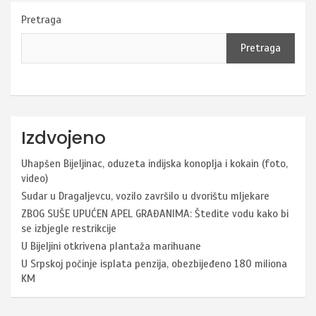
Pretraga
Pretraga
Izdvojeno
Uhapšen Bijeljinac, oduzeta indijska konoplja i kokain (foto,
video)
Sudar u Dragaljevcu, vozilo završilo u dvorištu mljekare
ZBOG SUŠE UPUĆEN APEL GRAĐANIMA: Štedite vodu kako bi
se izbjegle restrikcije
U Bijeljini otkrivena plantaža marihuane
U Srpskoj počinje isplata penzija, obezbijeđeno 180 miliona
KM