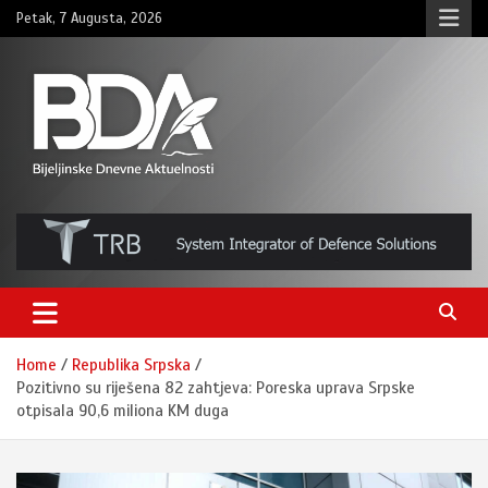
Skip
Petak, 7 Augusta, 2026
to
content
BNDAN.com
Home
Republika Srpska
Pozitivno su riješena 82 zahtjeva: Poreska uprava Srpske
otpisala 90,6 miliona KM duga