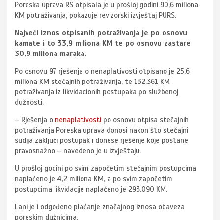
Poreska uprava RS otpisala je u prošloj godini 90,6 miliona
KM potraživanja, pokazuje revizorski izvještaj PURS.
Najveći iznos otpisanih potraživanja je po osnovu
kamate i to 33,9 miliona KM te po osnovu zastare
30,9 miliona maraka.
Po osnovu 97 rješenja o nenaplativosti otpisano je 25,6
miliona KM stečajnih potraživanja, te 132.361 KM
potraživanja iz likvidacionih postupaka po službenoj
dužnosti.
– Rješenja o
nenaplativosti
po osnovu otpisa stečajnih
potraživanja Poreska uprava donosi nakon što stečajni
sudija zaključi postupak i donese rješenje koje postane
pravosnažno – navedeno je u izvještaju.
U prošloj godini po svim započetim stečajnim postupcima
naplaćeno je 4,2 miliona KM, a po svim započetim
postupcima likvidacije naplaćeno je 293.090 KM.
Lani je i odgođeno plaćanje značajnog iznosa obaveza
poreskim dužnicima.