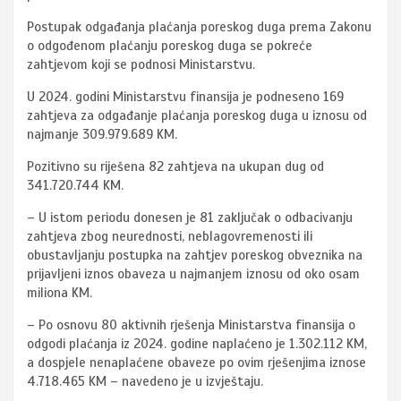
Postupak odgađanja plaćanja poreskog duga prema Zakonu
o odgođenom plaćanju poreskog duga se pokreće
zahtjevom koji se podnosi Ministarstvu.
U 2024. godini Ministarstvu finansija je podneseno 169
zahtjeva za odgađanje plaćanja poreskog duga u iznosu od
najmanje 309.979.689 KM.
Pozitivno su riješena 82 zahtjeva na ukupan dug od
341.720.744 KM.
– U istom periodu donesen je 81 zaključak o odbacivanju
zahtjeva zbog neurednosti, neblagovremenosti ili
obustavljanju postupka na zahtjev poreskog obveznika na
prijavljeni iznos obaveza u najmanjem iznosu od oko osam
miliona KM.
– Po osnovu 80 aktivnih rješenja Ministarstva finansija o
odgodi plaćanja iz 2024. godine naplaćeno je 1.302.112 KM,
a dospjele nenaplaćene obaveze po ovim rješenjima iznose
4.718.465 KM – navedeno je u izvještaju.