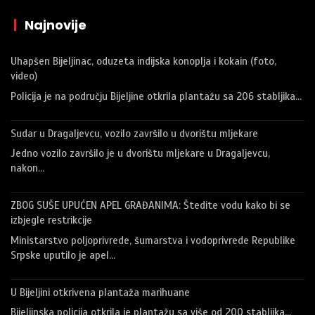
|
Najnovije
Uhapšen Bijeljinac, oduzeta indijska konoplja i kokain (foto,
video)
Policija je na području Bijeljine otkrila plantažu sa 206 stabljika…
Sudar u Dragaljevcu, vozilo završilo u dvorištu mljekare
Jedno vozilo završilo je u dvorištu mljekare u Dragaljevcu,
nakon…
ZBOG SUŠE UPUĆEN APEL GRAĐANIMA: Štedite vodu kako bi se
izbjegle restrikcije
Ministarstvo poljoprivrede, šumarstva i vodoprivrede Republike
Srpske uputilo je apel…
U Bijeljini otkrivena plantaža marihuane
Bijeljinska policija otkrila je plantažu sa više od 200 stabljika…