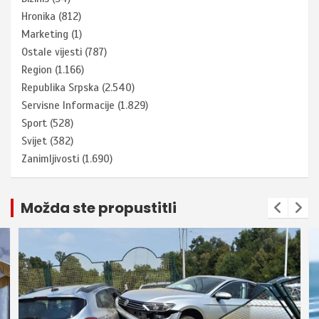
Hronika
(812)
Marketing
(1)
Ostale vijesti
(787)
Region
(1.166)
Republika Srpska
(2.540)
Servisne Informacije
(1.829)
Sport
(528)
Svijet
(382)
Zanimljivosti
(1.690)
Možda ste propustitli