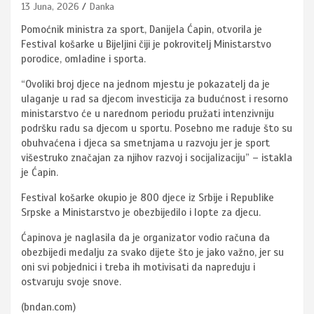
13 Juna, 2026
Danka
Pomoćnik ministra za sport, Danijela Ćapin, otvorila je
Festival košarke u Bijeljini čiji je pokrovitelj Ministarstvo
porodice, omladine i sporta.
“Ovoliki broj djece na jednom mjestu je pokazatelj da je
ulaganje u rad sa djecom investicija za budućnost i resorno
ministarstvo će u narednom periodu pružati intenzivniju
podršku radu sa djecom u sportu. Posebno me raduje što su
obuhvaćena i djeca sa smetnjama u razvoju jer je sport
višestruko značajan za njihov razvoj i socijalizaciju” – istakla
je Ćapin.
Festival košarke okupio je 800 djece iz Srbije i Republike
Srpske a Ministarstvo je obezbijedilo i lopte za djecu.
Ćapinova je naglasila da je organizator vodio računa da
obezbijedi medalju za svako dijete što je jako važno, jer su
oni svi pobjednici i treba ih motivisati da napreduju i
ostvaruju svoje snove.
(bndan.com)