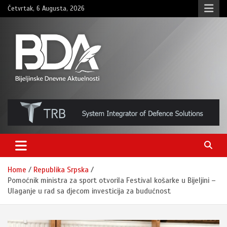
Skip
Četvrtak, 6 Augusta, 2026
to
content
BNDAN.com
Home
Republika Srpska
Pomoćnik ministra za sport otvorila Festival košarke u Bijeljini –
Ulaganje u rad sa djecom investicija za budućnost