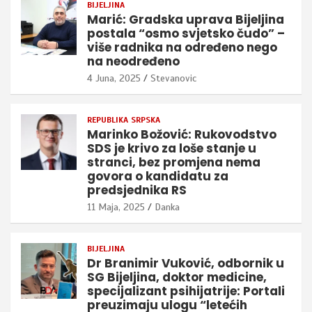
BIJELJINA
Marić: Gradska uprava Bijeljina
postala “osmo svjetsko čudo” –
više radnika na određeno nego
na neodređeno
4 Juna, 2025
Stevanovic
REPUBLIKA SRPSKA
Marinko Božović: Rukovodstvo
SDS je krivo za loše stanje u
stranci, bez promjena nema
govora o kandidatu za
predsjednika RS
11 Maja, 2025
Danka
BIJELJINA
Dr Branimir Vuković, odbornik u
SG Bijeljina, doktor medicine,
specijalizant psihijatrije: Portali
preuzimaju ulogu “letećih