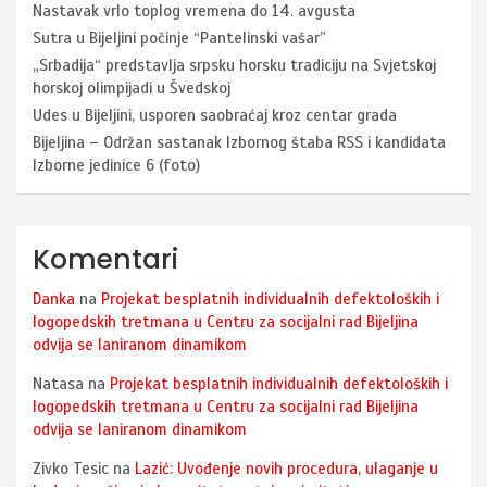
Nastavak vrlo toplog vremena do 14. avgusta
Sutra u Bijeljini počinje “Pantelinski vašar”
„Srbadija“ predstavlja srpsku horsku tradiciju na Svjetskoj
horskoj olimpijadi u Švedskoj
Udes u Bijeljini, usporen saobraćaj kroz centar grada
Bijeljina – Održan sastanak Izbornog štaba RSS i kandidata
Izborne jedinice 6 (foto)
Komentari
Danka
na
Projekat besplatnih individualnih defektoloških i
logopedskih tretmana u Centru za socijalni rad Bijeljina
odvija se laniranom dinamikom
Natasa
na
Projekat besplatnih individualnih defektoloških i
logopedskih tretmana u Centru za socijalni rad Bijeljina
odvija se laniranom dinamikom
Zivko Tesic
na
Lazić: Uvođenje novih procedura, ulaganje u