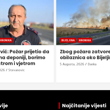
HRONIKA
REGION
žara zatvorena
Milovanović obišao
ca oko Bijeljine
u Šamcu
2026
Danka
5 Augusta, 2026
Danka
ije
Najčitanije vijesti