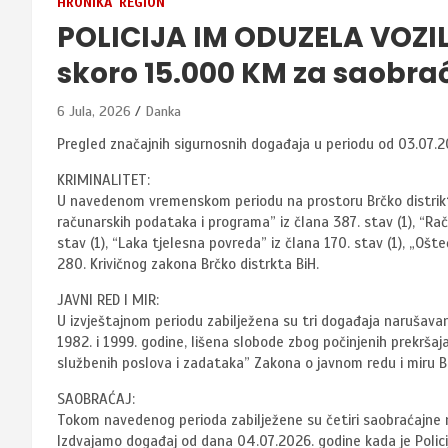
HRONIKA
REGION
POLICIJA IM ODUZELA VOZIL
skoro 15.000 KM za saobra
6 Jula, 2026
Danka
Pregled značajnih sigurnosnih događaja u periodu od 03.07.2
KRIMINALITET:
U navedenom vremenskom periodu na prostoru Brčko distrikta B
računarskih podataka i programa” iz člana 387. stav (1), “Rač
stav (1), “Laka tjelesna povreda” iz člana 170. stav (1), „Ošt
280. Krivičnog zakona Brčko distrkta BiH.
JAVNI RED I MIR:
U izvještajnom periodu zabilježena su tri događaja narušavanja
1982. i 1999. godine, lišena slobode zbog počinjenih prekršaj
službenih poslova i zadataka” Zakona o javnom redu i miru Br
SAOBRAĆAJ:
Tokom navedenog perioda zabilježene su četiri saobraćajne
Izdvajamo događaj od dana 04.07.2026. godine kada je Policij