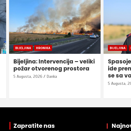
BIJELJINA
HRONIKA
BIJELJINA
i
Spasojević: Požar prijetio da
Zbog po
ide prema deponiji, borimo
obilazni
se sa vatrom i vjetrom
5 Augusta, 
5 Augusta, 2026
Stevanovic
Zapratite nas
|
Najnov