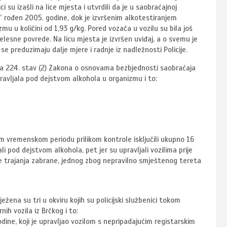
 su izašli na lice mjesta i utvrdili da je u saobraćajnoj
rođen 2005. godine, dok je izvršenim alkotestiranjem
mu u količini od 1,93 g/kg. Pored vozača u vozilu su bila još
jelesne povrede. Na licu mjesta je izvršen uviđaj, a o svemu je
se preduzimaju dalje mjere i radnje iz nadležnosti Policije.
lana 224. stav (2) Zakona o osnovama bezbjednosti saobraćaja
upravljala pod dejstvom alkohola u organizmu i to:
nom vremenskom periodu prilikom kontrole isključili ukupno 16
li pod dejstvom alkohola, pet jer su upravljali vozilima prije
eme trajanja zabrane, jednog zbog nepravilno smještenog tereta
ežena su tri u okviru kojih su policijski službenici tokom
ih vozila iz Brčkog i to:
ne, koji je upravljao vozilom s nepripadajućim registarskim