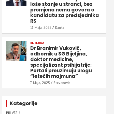
loše stanje u stranci, bez
promjena nema govora o
kandidatu za predsjednika
RS
11 Maja, 2025
Danka
BIJELJINA
Dr Branimir Vuković,
odbornik u SG Bijeljina,
doktor medicine,
specijalizant psihijatrije:
Portali preuzimaju ulogu
“letećih majmuna”
7 Maja, 2025
Stevanovic
Kategorije
BiH
(521)