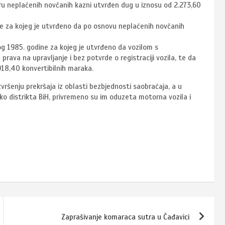
stru neplaćenih novčanih kazni utvrđen dug u iznosu od 2.273,60
 za kojeg je utvrđeno da po osnovu neplaćenih novčanih
g 1985. godine za kojeg je utvrđeno da vozilom s
rava na upravljanje i bez potvrde o registraciji vozila, te da
918,40 konvertibilnih maraka.
vršenju prekršaja iz oblasti bezbjednosti saobraćaja, a u
čko distrikta BiH, privremeno su im oduzeta motorna vozila i
Zaprašivanje komaraca sutra u Čađavici