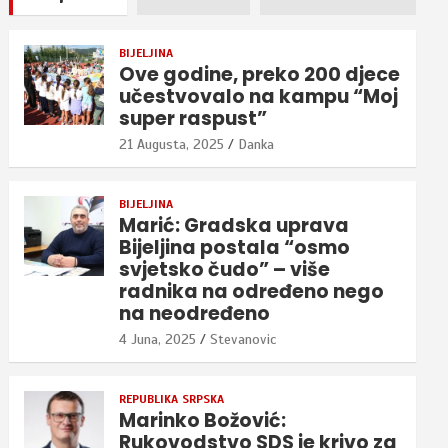
BIJELJINA
Ove godine, preko 200 djece
učestvovalo na kampu “Moj
super raspust”
21 Augusta, 2025
Danka
BIJELJINA
Marić: Gradska uprava
Bijeljina postala “osmo
svjetsko čudo” – više
radnika na određeno nego
na neodređeno
4 Juna, 2025
Stevanovic
REPUBLIKA SRPSKA
Marinko Božović:
Rukovodstvo SDS je krivo za