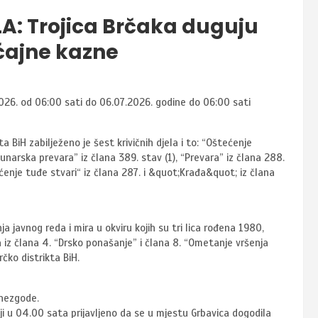
A: Trojica Brčaka duguju
ćajne kazne
026. od 06:00 sati do 06.07.2026. godine do 06:00 sati
iH zabilježeno je šest krivičnih djela i to: “Oštećenje
unarska prevara” iz člana 389. stav (1), “Prevara” iz člana 288.
ećenje tuđe stvari“ iz člana 287. i &quot;Krađa&quot; iz člana
 javnog reda i mira u okviru kojih su tri lica rođena 1980,
a iz člana 4. “Drsko ponašanje” i člana 8. “Ometanje vršenja
čko distrikta BiH.
 nezgode.
i u 04.00 sata prijavljeno da se u mjestu Grbavica dogodila