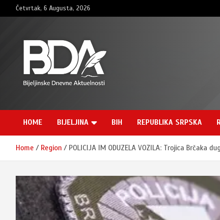
Skip
Četvrtak, 6 Augusta, 2026
to
content
BNDAN.com
HOME
BIJELJINA
BIH
REPUBLIKA SRPSKA
Home
Region
POLICIJA IM ODUZELA VOZILA: Trojica Brčaka du