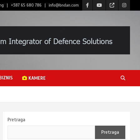
ng
+387 65 680 786
info@bndan.com
BIZNIS
KAMERE
Pretraga
Pretraga