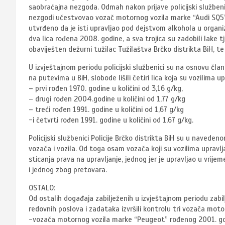
saobraćajna nezgoda. Odmah nakon prijave policijski službenici
nezgodi učestvovao vozač motornog vozila marke “Audi SQ5” 
utvrđeno da je isti upravljao pod dejstvom alkohola u organiz
dva lica rođena 2008. godine, a sva trojica su zadobili lake t
obaviješten dežurni tužilac Tužilaštva Brčko distrikta BiH, te 
U izvještajnom periodu policijski službenici su na osnovu č
na putevima u BiH, slobode lišili četiri lica koja su vozilima 
– prvi rođen 1970. godine u količini od 3,16 g/kg,
– drugi rođen 2004.godine u količini od 1,77 g/kg
– treći rođen 1991. godine u količini od 1,67 g/kg
-i četvrti rođen 1991. godine u količini od 1,67 g/kg.
Policijski službenici Policije Brčko distrikta BiH su u navede
vozača i vozila. Od toga osam vozača koji su vozilima upravlja
sticanja prava na upravljanje, jednog jer je upravljao u vrij
i jednog zbog pretovara.
OSTALO:
Od ostalih događaja zabilježenih u izvještajnom periodu zabilj
redovnih poslova i zadataka izvršili kontrolu tri vozača motorn
-vozača motornog vozila marke “Peugeot” rođenog 2001. godi