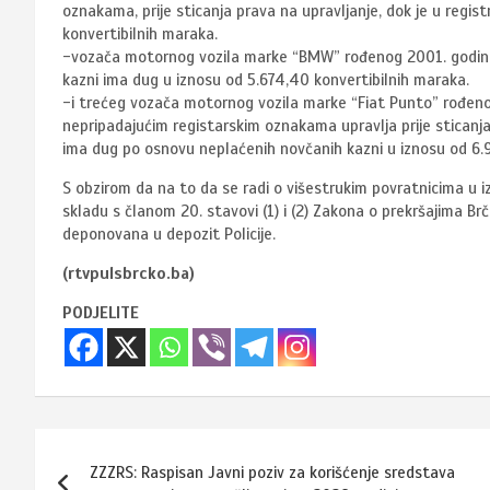
oznakama, prije sticanja prava na upravljanje, dok je u regi
konvertibilnih maraka.
-vozača motornog vozila marke “BMW” rođenog 2001. godine
kazni ima dug u iznosu od 5.674,40 konvertibilnih maraka.
-i trećeg vozača motornog vozila marke “Fiat Punto” rođeno
nepripadajućim registarskim oznakama upravlja prije sticanja p
ima dug po osnovu neplaćenih novčanih kazni u iznosu od 6.
S obzirom da na to da se radi o višestrukim povratnicima u iz
skladu s članom 20. stavovi (1) i (2) Zakona o prekršajima Br
deponovana u depozit Policije.
(rtvpulsbrcko.ba)
PODJELITE
Navigacija
ZZZRS: Raspisan Javni poziv za korišćenje sredstava