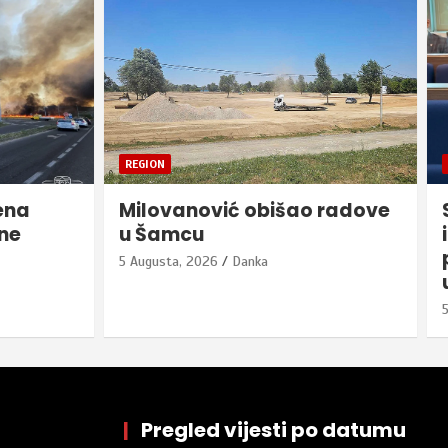
BIJELJINA
 radove
SG Bijeljina: Usvojena
inicijativa Ostojića o
proširenju kapaciteta Vrtića
u Dvorovima
5 Augusta, 2026
Danka
|
Pregled vijesti po datumu