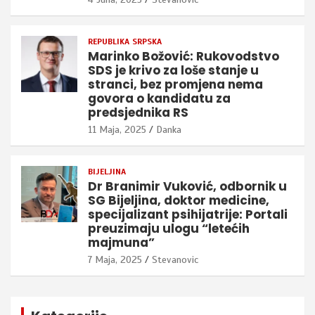
REPUBLIKA SRPSKA
Marinko Božović: Rukovodstvo
SDS je krivo za loše stanje u
stranci, bez promjena nema
govora o kandidatu za
predsjednika RS
11 Maja, 2025
Danka
BIJELJINA
Dr Branimir Vuković, odbornik u
SG Bijeljina, doktor medicine,
specijalizant psihijatrije: Portali
preuzimaju ulogu “letećih
majmuna”
7 Maja, 2025
Stevanovic