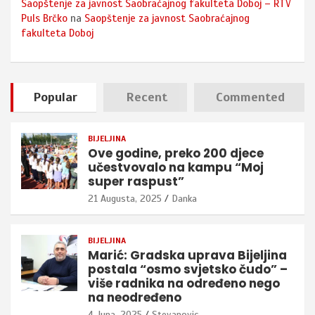
Saopštenje za javnost Saobraćajnog fakulteta Doboj – RTV
Puls Brčko
na
Saopštenje za javnost Saobraćajnog
fakulteta Doboj
Popular
Recent
Commented
BIJELJINA
Ove godine, preko 200 djece
učestvovalo na kampu “Moj
super raspust”
21 Augusta, 2025
Danka
BIJELJINA
Marić: Gradska uprava Bijeljina
postala “osmo svjetsko čudo” –
više radnika na određeno nego
na neodređeno
4 Juna, 2025
Stevanovic