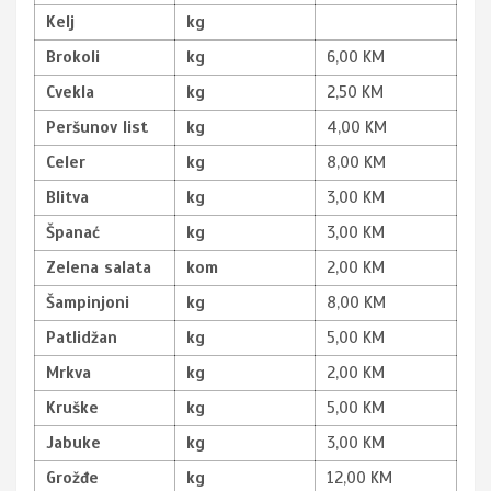
Kelj
kg
Brokoli
kg
6,00 KM
Cvekla
kg
2,50 KM
Peršunov list
kg
4,00 KM
Celer
kg
8,00 KM
Blitva
kg
3,00 KM
Španać
kg
3,00 KM
Zelena salata
kom
2,00 KM
Šampinjoni
kg
8,00 KM
Patlidžan
kg
5,00 KM
Mrkva
kg
2,00 KM
Kruške
kg
5,00 KM
Jabuke
kg
3,00 KM
Grožđe
kg
12,00 KM