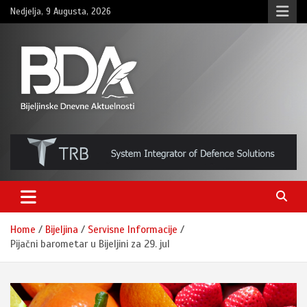
Skip
Nedjelja, 9 Augusta, 2026
to
content
BNDAN.com
Home
Bijeljina
Servisne Informacije
Pijačni barometar u Bijeljini za 29. jul