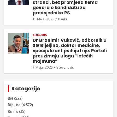
stranci, bez promjena nema
govora o kandidatu za
predsjednika RS
11 Maja, 2025
Danka
BIJELJINA
Dr Branimir Vuković, odbornik u
SG Bijeljina, doktor medicine,
specijalizant psihijatrije: Portali
preuzimaju ulogu “letećih
majmuna”
7 Maja, 2025
Stevanovic
Kategorije
BiH
(522)
Bijeljina
(4.572)
Bizinis
(35)