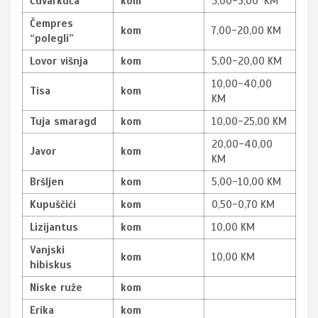
Čuvarkuća
kom
3,00-5,00 KM
Čempres
kom
7,00-20,00 KM
“polegli”
Lovor višnja
kom
5,00-20,00 KM
10,00-40,00
Tisa
kom
KM
Tuja smaragd
kom
10,00-25,00 KM
20,00-40,00
Javor
kom
KM
Bršljen
kom
5,00-10,00 KM
Kupuščići
kom
0,50-0,70 KM
Lizijantus
kom
10,00 KM
Vanjski
kom
10,00 KM
hibiskus
Niske ruže
kom
Erika
kom