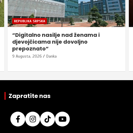
REPUBLIKA SRPSKA
“Digitalno nasilje nad ženama i
djevojčicama nije dovoljno
prepoznato”
9 Augusta, 2026
Danka
Zapratite nas