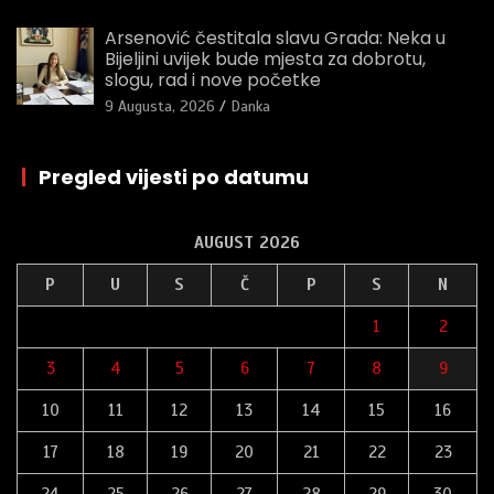
Arsenović čestitala slavu Grada: Neka u
Bijeljini uvijek bude mjesta za dobrotu,
slogu, rad i nove početke
9 Augusta, 2026
Danka
|
Pregled vijesti po datumu
AUGUST 2026
P
U
S
Č
P
S
N
1
2
3
4
5
6
7
8
9
10
11
12
13
14
15
16
17
18
19
20
21
22
23