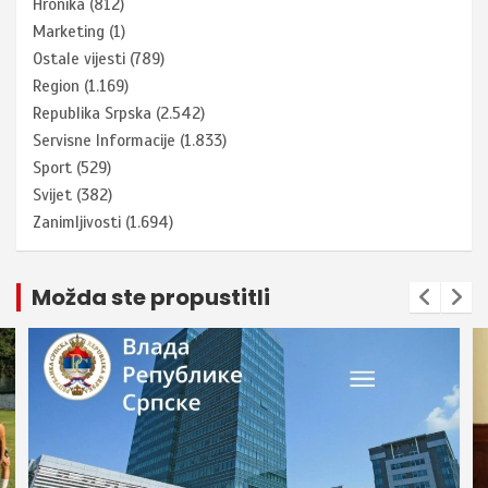
Hronika
(812)
Marketing
(1)
Ostale vijesti
(789)
Region
(1.169)
Republika Srpska
(2.542)
Servisne Informacije
(1.833)
Sport
(529)
Svijet
(382)
Zanimljivosti
(1.694)
Možda ste propustitli