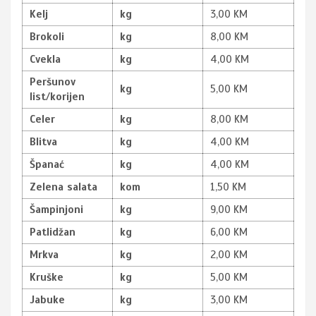
Kelj
kg
3,00 KM
Brokoli
kg
8,00 KM
Cvekla
kg
4,00 KM
Peršunov
kg
5,00 KM
list
/
korijen
Celer
kg
8,00 KM
Blitva
kg
4,00 KM
Španać
kg
4,00 KM
Zelena salata
kom
1,50 KM
Šampinjoni
kg
9,00 KM
Patlidžan
kg
6,00 KM
Mrkva
kg
2,00 KM
Kruške
kg
5,00 KM
Jabuke
kg
3,00 KM