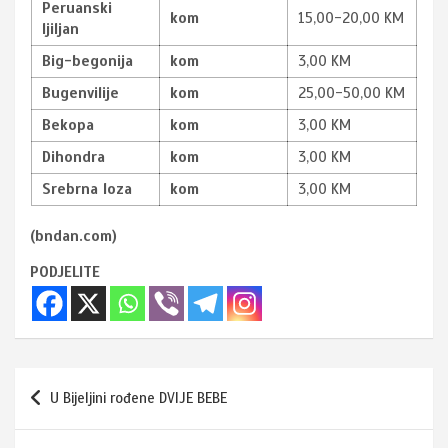
Peruanski
kom
15,00-20,00 KM
ljiljan
Big-begonija
kom
3,00 KM
Bugenvilije
kom
25,00-50,00 KM
Bekopa
kom
3,00 KM
Dihondra
kom
3,00 KM
Srebrna loza
kom
3,00 KM
(bndan.com)
PODJELITE
Navigacija
U Bijeljini rođene DVIJE BEBE
članaka