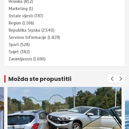
Hronika
(812)
Marketing
(1)
Ostale vijesti
(787)
Region
(1.166)
Republika Srpska
(2.540)
Servisne Informacije
(1.829)
Sport
(528)
Svijet
(382)
Zanimljivosti
(1.690)
Možda ste propustitli