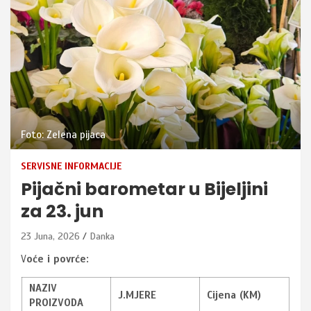
Foto: Zelena pijaca
SERVISNE INFORMACIJE
Pijačni barometar u Bijeljini
za 23. jun
23 Juna, 2026
Danka
V
oće i povrće:
NAZIV
J.MJERE
Cijena (KM)
PROIZVODA