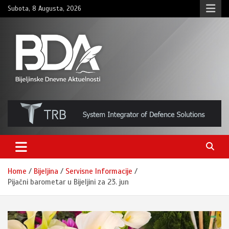
Skip
Subota, 8 Augusta, 2026
to
content
BNDAN.com
Home
Bijeljina
Servisne Informacije
Pijačni barometar u Bijeljini za 23. jun