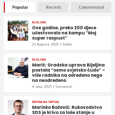
Popular
Recent
Commented
BIJELJINA
Ove godine, preko 200 djece
učestvovalo na kampu “Moj
super raspust”
21 Augusta, 2025
Danka
BIJELJINA
Marić: Gradska uprava Bijeljina
postala “osmo svjetsko čudo” –
više radnika na određeno nego
na neodređeno
4 Juna, 2025
Stevanovic
REPUBLIKA SRPSKA
Marinko Božović: Rukovodstvo
SDS je krivo za loše stanje u