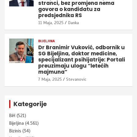
stranci, bez promjena nema
govora o kandidatu za
predsjednika RS
11 Maja, 2025
Danka
BIJELJINA
Dr Branimir Vuković, odbornik u
SG Bijeljina, doktor medicine,
specijalizant psihijatrije: Portali
preuzimaju ulogu “letećih
majmuna”
7 Maja, 2025
Stevanovic
Kategorije
BiH
(521)
Bijeljina
(4.561)
Bizinis
(34)