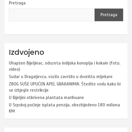
Pretraga
Pretraga
Izdvojeno
Uhapšen Bijeljinac, oduzeta indijska konoplja i kokain (foto,
video)
Sudar u Dragaljevcu, vozilo završilo u dvorištu mljekare
ZBOG SUŠE UPUĆEN APEL GRAĐANIMA: Štedite vodu kako bi
se izbjegle restrikcije
U Bijeljini otkrivena plantaža marihuane
U Srpskoj počinje isplata penzija, obezbijeđeno 180 miliona
KM