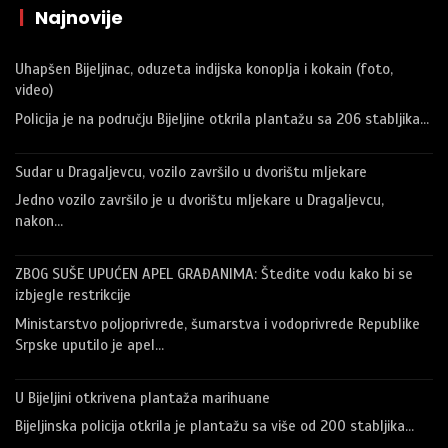
|
Najnovije
Uhapšen Bijeljinac, oduzeta indijska konoplja i kokain (foto,
video)
Policija je na području Bijeljine otkrila plantažu sa 206 stabljika…
Sudar u Dragaljevcu, vozilo završilo u dvorištu mljekare
Jedno vozilo završilo je u dvorištu mljekare u Dragaljevcu,
nakon…
ZBOG SUŠE UPUĆEN APEL GRAĐANIMA: Štedite vodu kako bi se
izbjegle restrikcije
Ministarstvo poljoprivrede, šumarstva i vodoprivrede Republike
Srpske uputilo je apel…
U Bijeljini otkrivena plantaža marihuane
Bijeljinska policija otkrila je plantažu sa više od 200 stabljika…