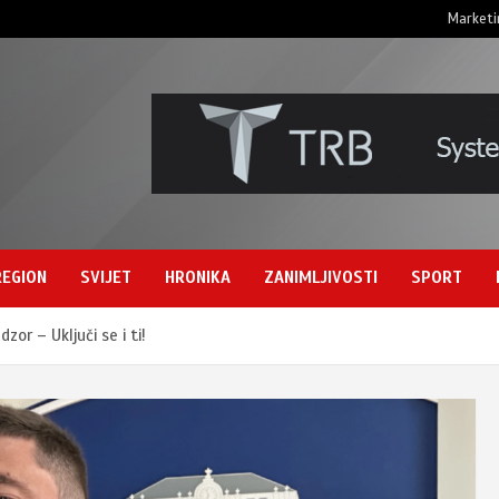
Marketi
REGION
SVIJET
HRONIKA
ZANIMLJIVOSTI
SPORT
or – Uključi se i ti!