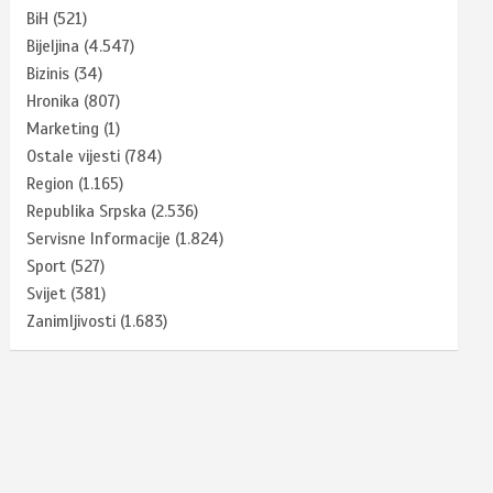
BiH
(521)
Bijeljina
(4.547)
Bizinis
(34)
Hronika
(807)
Marketing
(1)
Ostale vijesti
(784)
Region
(1.165)
Republika Srpska
(2.536)
Servisne Informacije
(1.824)
Sport
(527)
Svijet
(381)
Zanimljivosti
(1.683)