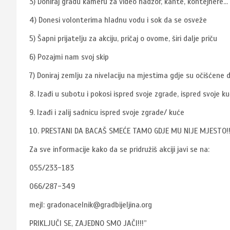
3) Doniraj gradu kameru za video nadzor, kante, kontejnere…
4) Donesi volonterima hladnu vodu i sok da se osveže
5) Šapni prijatelju za akciju, pričaj o ovome, širi dalje priču
6) Pozajmi nam svoj skip
7) Doniraj zemlju za nivelaciju na mjestima gdje su očišćene 
8. Izađi u subotu i pokosi ispred svoje zgrade, ispred svoje k
9. Izađi i zalij sadnicu ispred svoje zgrade/ kuće
10. PRESTANI DA BACAŠ SMEĆE TAMO GDJE MU NIJE MJESTO!!
Za sve informacije kako da se pridružiš akciji javi se na:
055/233-183
066/287-349
mejl: gradonacelnik@gradbijeljina.org
PRIKLJUČI SE, ZAJEDNO SMO JAČI!!!”