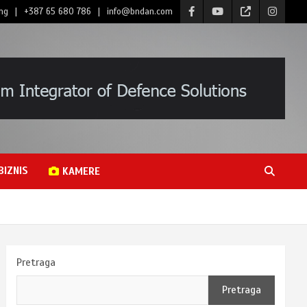
ng
+387 65 680 786
info@bndan.com
BIZNIS
KAMERE
Pretraga
Pretraga