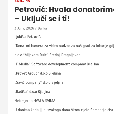
BIJELJINA
Petrović: Hvala donatori
– Uključi se i ti!
3 Juna, 2026
Danka
Ljubiša Petrović:
“Donatori kamera za video nadzor za naš grad za lokacije gdj
d.o.o “Mljekara Dule” Srednji Dragaljevac
IT Media” Software development company Bijeljina
,,Provet Group” d.o.o Bijeljina
,,Savić company” d.o.o Bijeljina,
,,Radiša” d.o.o Bijeljina
Neizmjerno HVALA SVIMA!
U danima kada ljudi svakoga dana širom cijele Semberije čist