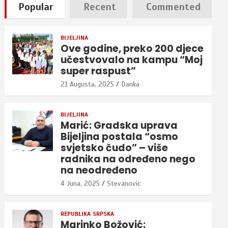
Popular
Recent
Commented
BIJELJINA
Ove godine, preko 200 djece
učestvovalo na kampu “Moj
super raspust”
21 Augusta, 2025
Danka
BIJELJINA
Marić: Gradska uprava
Bijeljina postala “osmo
svjetsko čudo” – više
radnika na određeno nego
na neodređeno
4 Juna, 2025
Stevanovic
REPUBLIKA SRPSKA
Marinko Božović: