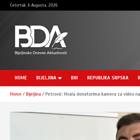
Skip
Četvrtak, 6 Augusta, 2026
to
content
BNDAN.com
HOME
BIJELJINA
BIH
REPUBLIKA SRPSKA
Home
Bijeljina
Petrović: Hvala donatorima kamera za video nadz