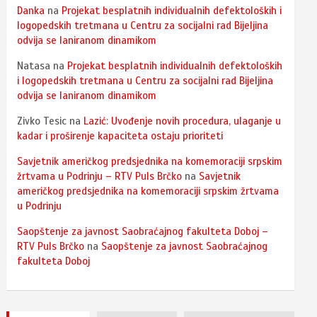
Danka
na
Projekat besplatnih individualnih defektoloških i
logopedskih tretmana u Centru za socijalni rad Bijeljina
odvija se laniranom dinamikom
Natasa
na
Projekat besplatnih individualnih defektoloških
i logopedskih tretmana u Centru za socijalni rad Bijeljina
odvija se laniranom dinamikom
Zivko Tesic
na
Lazić: Uvođenje novih procedura, ulaganje u
kadar i proširenje kapaciteta ostaju prioriteti
Savjetnik američkog predsjednika na komemoraciji srpskim
žrtvama u Podrinju – RTV Puls Brčko
na
Savjetnik
američkog predsjednika na komemoraciji srpskim žrtvama
u Podrinju
Saopštenje za javnost Saobraćajnog fakulteta Doboj –
RTV Puls Brčko
na
Saopštenje za javnost Saobraćajnog
fakulteta Doboj