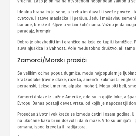
vrućinu. Zato je onima na otvorenom neophodan zaklon u sen
Idealna hrana im je seno, a treba im davati i sveže povrće i bil
cvetove, listove maslačka ili peršun. Jedu i mešavinu semenk
banane, breske ili šljive u većim količinama. Važno je da imaj
paradajz, krompir.
Dobro je obezbediti im i grančice na koje će tupiti kandžice. Pi
suva njuškica i živahnost. Vole međusobno društvo, ali samo a
Zamorci/Morski prasići
Sa velikim očima poput dugmića, među najpopularnije ljubimc
kratkodlake (ravne dlake, rozeta, američki kukmasti, engleski 
peruanski, teksel, merino, alpaka, moher). Mogu biti beli, smeđi
Zamorci dolaze iz Južne Amerike, gde su ih gajile Inke, a špan
Evropu. Danas postoji devet vrsta, od kojih je napoznatiji d
Prosečan životni vek kreće se između četiri i osam godina. U p
na ukućane kako bi im dozvolili da ih maze. Vrlo su umiljati i p
ormana, ispod kreveta ili radijatora.