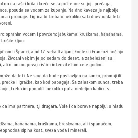
o da raširi krila i kreće se, a potrebne su joj i prečaga,
 zvonce, posuda sa vodom za kupanje. Na dno kaveza je najbolje
nca i promaje. Tigrica bi trebalo nekoliko sati dnevno da leti
voreni.
obro opranim voćem i povrćem: jabukama, kruškama, bananama,
rošile kljun.
tomili Španci, a od 17. veka Italijani, Englezi i Francuzi počinju
a. Životni vek im je od sedam do deset, a zabeleženi su i
i, ali ni oni ne pevaju istim intenzitetom cele godine.
 može da leti. Ne sme da bude postavljen na suncu, promaji ili
cu, prečke i igračke, kao kod papagaja. Sa zalaskom sunca, treba
panje, treba im ponuditi nekoliko puta nedeljno kadicu s
 da ima partnera, tj. drugara. Vole i da borave napolju, u hladu
džama, bananama, kruškama, breskvama, ali i spanaćem,
neophodna sipina kost, sveža voda i minerali.