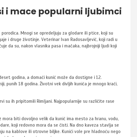
i i mace popularni ljubimci
h porodica. Mnogi se opredeljuju za glodare ili ptice, koji su
e i druge životinje. Veterinar Ivan Radosavljević, koji radi u
e da su, nakon vlasnika pasa i mačaka, najbrojniji ljudi koji
do deset godina, a domaći kunić može da dostigne i 12.
ji, punih 18 godina. Životni vek divljih kunića je mnogo kraći,
 su ih pripitomili Rimljani. Najpopularnije su različite rase
ez mora biti dovoljno velik da kunić ima mesto za hranu, vodu,
odare, koji redovno mora da se čisti. Na dno kaveza stavlja se
nju na kablove ili otrovne biljke. Kunići vole pre hladnoću nego