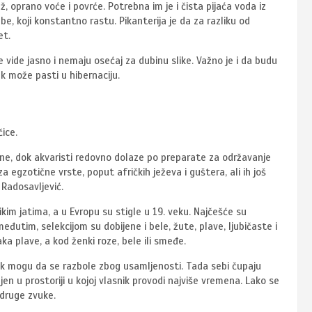
ž, oprano voće i povrće. Potrebna im je i čista pijaća voda iz
ube, koji konstantno rastu. Pikanterija je da za razliku od
et.
ne vide jasno i nemaju osećaj za dubinu slike. Važno je i da budu
k može pasti u hibernaciju.
ice.
rne, dok akvaristi redovno dolaze po preparate za održavanje
a egzotične vrste, poput afričkih ježeva i guštera, ali ih još
Radosavljević.
likim jatima, a u Evropu su stigle u 19. veku. Najčešće su
eđutim, selekcijom su dobijene i bele, žute, plave, ljubičaste i
ka plave, a kod ženki roze, bele ili smeđe.
ak mogu da se razbole zbog usamljenosti. Tada sebi čupaju
jen u prostoriji u kojoj vlasnik provodi najviše vremena. Lako se
 druge zvuke.