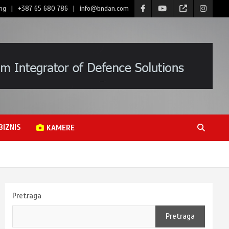
ng
+387 65 680 786
info@bndan.com
BIZNIS
KAMERE
Pretraga
Pretraga