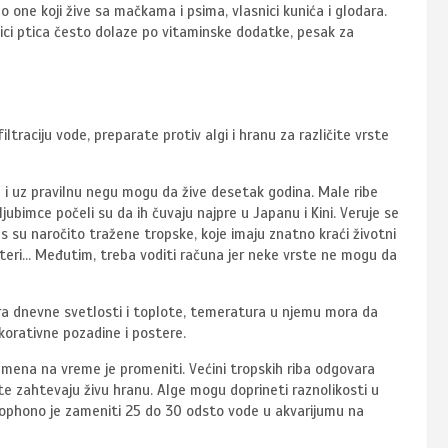
 one koji žive sa mačkama i psima, vlasnici kunića i glodara.
nici ptica često dolaze po vitaminske dodatke, pesak za
iltraciju vode, preparate protiv algi i hranu za različite vrste
aju i uz pravilnu negu mogu da žive desetak godina. Male ribe
ubimce počeli su da ih čuvaju najpre u Japanu i Kini. Veruje se
s su naročito tražene tropske, koje imaju znatno kraći životni
ogasteri… Međutim, treba voditi računa jer neke vrste ne mogu da
ora dnevne svetlosti i toplote, temeratura u njemu mora da
orativne pozadine i postere.
vremena na vreme je promeniti. Većini tropskih riba odgovara
e zahtevaju živu hranu. Alge mogu doprineti raznolikosti u
 Neophono je zameniti 25 do 30 odsto vode u akvarijumu na