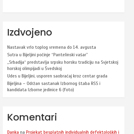
Izdvojeno
Nastavak vrlo toplog vremena do 14. avgusta
Sutra u Bijeljini počinje “Pantelinski vašar”
„Srbadija“ predstavlja srpsku horsku tradiciju na Svjetskoj
horskoj olimpijadi u Švedskoj
Udes u Bijeljini, usporen saobraćaj kroz centar grada
Bijeljina – Održan sastanak Izbornog štaba RSS i
kandidata Izborne jedinice 6 (foto)
Komentari
Danka
na
Projekat besplatnih individualnih defektoloških i