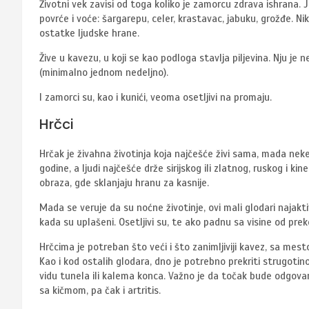
Životni vek zavisi od toga koliko je zamorcu zdrava ishrana. J
povrće i voće: šargarepu, celer, krastavac, jabuku, grožđe. N
ostatke ljudske hrane.
Žive u kavezu, u koji se kao podloga stavlja piljevina. Nju je 
(minimalno jednom nedeljno).
I zamorci su, kao i kunići, veoma osetljivi na promaju.
Hrčci
Hrčak je živahna životinja koja najčešće živi sama, mada neke 
godine, a ljudi najčešće drže sirijskog ili zlatnog, ruskog i k
obraza, gde sklanjaju hranu za kasnije.
Mada se veruje da su noćne životinje, ovi mali glodari najakt
kada su uplašeni. Osetljivi su, te ako padnu sa visine od pr
Hrčcima je potreban što veći i što zanimljiviji kavez, sa mest
Kao i kod ostalih glodara, dno je potrebno prekriti strugotin
vidu tunela ili kalema konca. Važno je da točak bude odgovar
sa kičmom, pa čak i artritis.