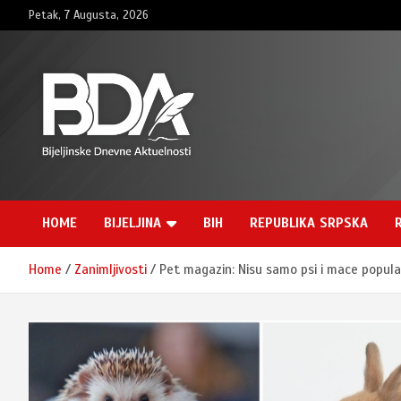
Skip
Petak, 7 Augusta, 2026
to
content
BNDAN.com
HOME
BIJELJINA
BIH
REPUBLIKA SRPSKA
Home
Zanimljivosti
Pet magazin: Nisu samo psi i mace popular