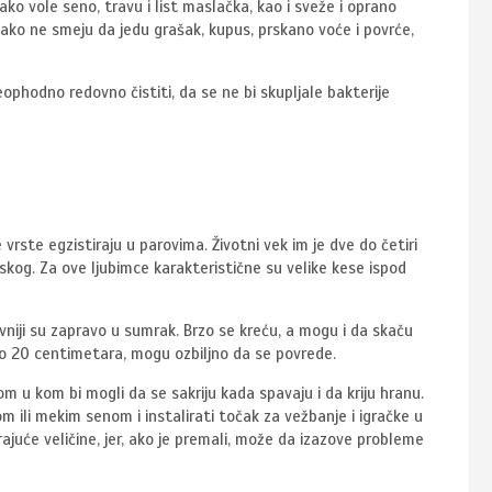
ako vole seno, travu i list maslačka, kao i sveže i oprano
ikako ne smeju da jedu grašak, kupus, prskano voće i povrće,
neophodno redovno čistiti, da se ne bi skupljale bakterije
vrste egzistiraju u parovima. Životni vek im je dve do četiri
ineskog. Za ove ljubimce karakteristične su velike kese ispod
ivniji su zapravo u sumrak. Brzo se kreću, a mogu i da skaču
eko 20 centimetara, mogu ozbiljno da se povrede.
om u kom bi mogli da se sakriju kada spavaju i da kriju hranu.
om ili mekim senom i instalirati točak za vežbanje i igračke u
ajuće veličine, jer, ako je premali, može da izazove probleme