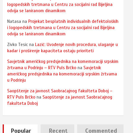
logopedskih tretmana u Centru za socijalni rad Bijeljina
odvija se laniranom dinamikom
Natasa
na
Projekat besplatnih individualnih defektoloških
i logopedskih tretmana u Centru za socijalni rad Bijeljina
odvija se laniranom dinamikom
Zivko Tesic
na
Lazić: Uvođenje novih procedura, ulaganje u
kadar i proširenje kapaciteta ostaju prioriteti
Savjetnik američkog predsjednika na komemoraciji srpskim
žrtvama u Podrinju – RTV Puls Brčko
na
Savjetnik
američkog predsjednika na komemoraciji srpskim žrtvama
u Podrinju
Saopštenje za javnost Saobraćajnog fakulteta Doboj –
RTV Puls Brčko
na
Saopštenje za javnost Saobraćajnog
fakulteta Doboj
Popular
Recent
Commented