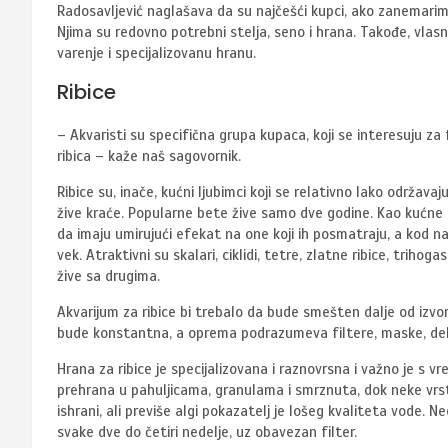
Radosavljević naglašava da su najčešći kupci, ako zanemarimo
Njima su redovno potrebni stelja, seno i hrana. Takođe, vlas
varenje i specijalizovanu hranu.
Ribice
– Akvaristi su specifična grupa kupaca, koji se interesuju za f
ribica – kaže naš sagovornik.
Ribice su, inače, kućni ljubimci koji se relativno lako održav
žive kraće. Popularne bete žive samo dve godine. Kao kućne lj
da imaju umirujući efekat na one koji ih posmatraju, a kod na
vek. Atraktivni su skalari, ciklidi, tetre, zlatne ribice, trih
žive sa drugima.
Akvarijum za ribice bi trebalo da bude smešten dalje od izv
bude konstantna, a oprema podrazumeva filtere, maske, dek
Hrana za ribice je specijalizovana i raznovrsna i važno je s 
prehrana u pahuljicama, granulama i smrznuta, dok neke vrst
ishrani, ali previše algi pokazatelj je lošeg kvaliteta vode.
svake dve do četiri nedelje, uz obavezan filter.