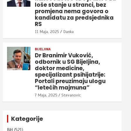
loše stanje u stranci, bez
promjena nema govora o
kandidatu za predsjednika
RS
11 Maja, 2025
Danka
BIJELJINA
Dr Branimir Vuković,
odbornik u SG Bijeljina,
doktor medicine,
specijalizant psihijatrije:
Portali preuzimaju ulogu
“letećih majmuna”
7 Maja, 2025
Stevanovic
Kategorije
BiH
(521)