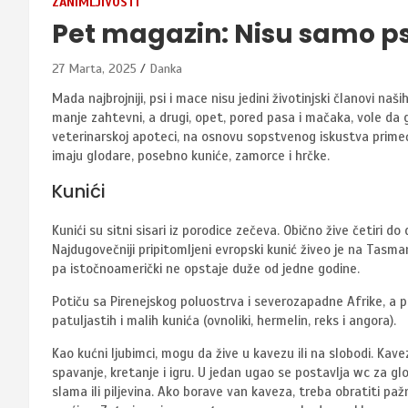
ZANIMLJIVOSTI
Pet magazin: Nisu samo ps
27 Marta, 2025
Danka
Mada najbrojniji, psi i mace nisu jedini životinjski članovi naši
manje zahtevni, a drugi, opet, pored pasa i mačaka, vole da gaj
veterinarskoj apoteci, na osnovu sopstvenog iskustva primećuj
imaju glodare, posebno kuniće, zamorce i hrčke.
Kunići
Kunići su sitni sisari iz porodice zečeva. Obično žive četiri 
Najdugovečniji pripitomljeni evropski kunić živeo je na Tasmani
pa istočnoamerički ne opstaje duže od jedne godine.
Potiču sa Pirenejskog poluostrva i severozapadne Afrike, a prvi
patuljastih i malih kunića (ovnoliki, hermelin, reks i angora).
Kao kućni ljubimci, mogu da žive u kavezu ili na slobodi. Kav
spavanje, kretanje i igru. U jedan ugao se postavlja wc za gl
slama ili piljevina. Ako borave van kaveza, treba obratiti paž