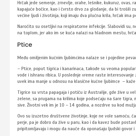
Hrčak jede semenje, zrnevlje, orahe, lešnike, kukuruz, ovas, ra
kapajuće bočice, kao i čvrsto drvo za glodanje, da bi trošili z
većine ljudi i životinja, koji imaju dva plućna krila, hrčak ima p
Naročito su osetljivi na respiratorne infekcije. Slabovidi su, 
na toplom, jer ako im se kuća nalazi na hladnom mestu, hrča
Ptice
Među omiljenim kućnim ljubimcima nalaze se i pojedine pevač
– Ptice, poput tigrica i kanarinaca, takođe su veoma popula
vode i ishranu ribica. U poslednje vreme raste interesovanje z
uvek ima manje u odnosu na klasične kućne ljubimce – kaže 
Tigrice su vrsta papagaja i potiču iz Australije, gde žive u ve
zelene, sa prugama na krilima koje podsećaju na šare tigra, m
sive. Životni vek im je 10 – 14 godina, a nozdrve su kod mužja
Ovo su izuzetno društvene životinje, koje ne vole samoću, č
perje, pa je dobro da žive u paru, kao i da kavez bude postavl
pripitomljavaju i mogu da nauče da oponašaju ljudski govor i