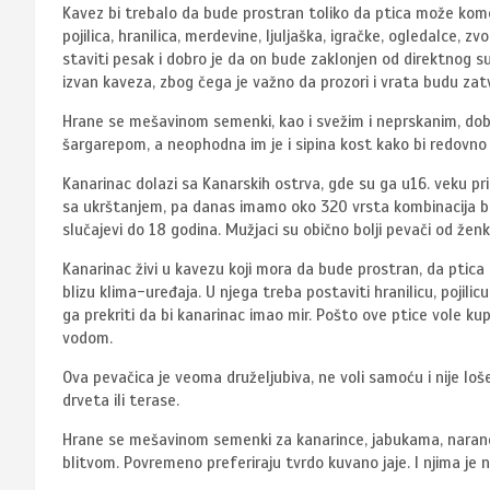
Kavez bi trebalo da bude prostran toliko da ptica može komotn
pojilica, hranilica, merdevine, ljuljaška, igračke, ogledalce,
staviti pesak i dobro je da on bude zaklonjen od direktnog su
izvan kaveza, zbog čega je važno da prozori i vrata budu zat
Hrane se mešavinom semenki, kao i svežim i neprskanim, d
šargarepom, a neophodna im je i sipina kost kako bi redovno t
Kanarinac dolazi sa Kanarskih ostrva, gde su ga u16. veku pripi
sa ukrštanjem, pa danas imamo oko 320 vrsta kombinacija boj
slučajevi do 18 godina. Mužjaci su obično bolji pevači od ženk
Kanarinac živi u kavezu koji mora da bude prostran, da ptica
blizu klima-uređaja. U njega treba postaviti hranilicu, pojili
ga prekriti da bi kanarinac imao mir. Pošto ove ptice vole ku
vodom.
Ova pevačica je veoma druželjubiva, ne voli samoću i nije loše
drveta ili terase.
Hrane se mešavinom semenki za kanarince, jabukama, naran
blitvom. Povremeno preferiraju tvrdo kuvano jaje. I njima je 