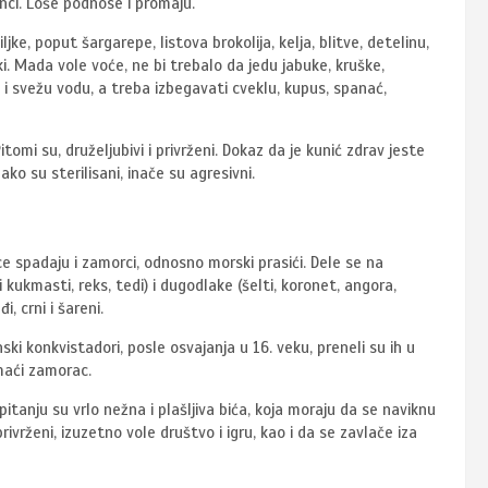
ci. Loše podnose i promaju.
jke, poput šargarepe, listova brokolija, kelja, blitve, detelinu,
i. Mada vole voće, ne bi trebalo da jedu jabuke, kruške,
u i svežu vodu, a treba izbegavati cveklu, kupus, spanać,
tomi su, druželjubivi i privrženi. Dokaz da je kunić zdrav jeste
ko su sterilisani, inače su agresivni.
e spadaju i zamorci, odnosno morski prasići. Dele se na
kukmasti, reks, tedi) i dugodlake (šelti, koronet, angora,
, crni i šareni.
ski konkvistadori, posle osvajanja u 16. veku, preneli su ih u
omaći zamorac.
itanju su vrlo nežna i plašljiva bića, koja moraju da se naviknu
rivrženi, izuzetno vole društvo i igru, kao i da se zavlače iza