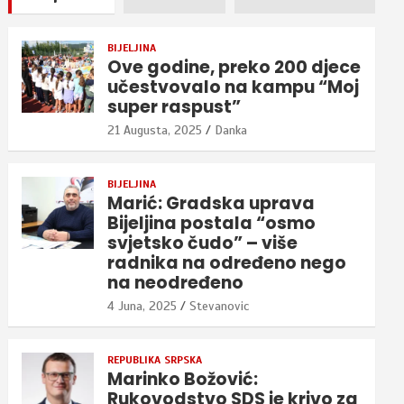
BIJELJINA
Ove godine, preko 200 djece
učestvovalo na kampu “Moj
super raspust”
21 Augusta, 2025
Danka
BIJELJINA
Marić: Gradska uprava
Bijeljina postala “osmo
svjetsko čudo” – više
radnika na određeno nego
na neodređeno
4 Juna, 2025
Stevanovic
REPUBLIKA SRPSKA
Marinko Božović:
Rukovodstvo SDS je krivo za