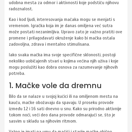
udobna mesta za odmor i aktivnosti koje podstiču njihovu
radoznalost.
Kao i kod ljudi, interesovanja mačaka mogu se menjati s
vremenom. Igračka koja im je danas omiljena već sutra
može postati nezanimljiva. Upravo zato je važno pratiti ove
promene i prilagođavati okruženje kako bi mačka ostala
zadovoljna, zdrava i mentalno stimulisana.
Iako svaka mačka ima svoje specifične sklonosti, postoji
nekoliko uobičajenih stvari u kojima većina njih uživa i koje
mogu poslužiti kao dobra osnova za razumevanje njihovih
potreba.
1. Mačke vole da dremnu
Bilo da se nalaze u svojoj kućici ili na omiljenom mestu na
kauču, mačke obožavaju da spavaju. U proseku provode
između 12 i 16 sati dnevno u snu. Kako su prirodno aktivnije
tokom noći, veći deo dana provode odmarajući se, što je
sasvim u skladu sa njihovim ritmom.
Važno je imati na umu da mačići i starije mačke obično