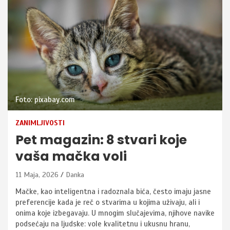
Foto: pixabay.com
ZANIMLJIVOSTI
Pet magazin: 8 stvari koje
vaša mačka voli
11 Maja, 2026
Danka
Mačke, kao inteligentna i radoznala bića, često imaju jasne
preferencije kada je reč o stvarima u kojima uživaju, ali i
onima koje izbegavaju. U mnogim slučajevima, njihove navike
podsećaju na ljudske: vole kvalitetnu i ukusnu hranu,