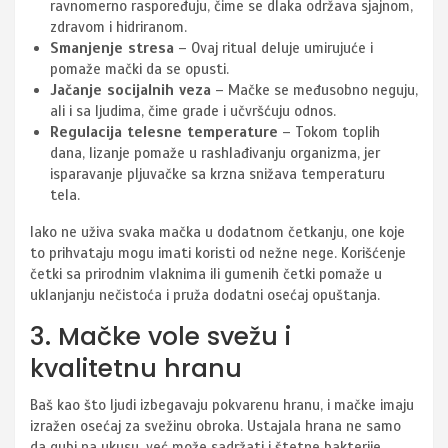
ravnomerno raspoređuju, čime se dlaka održava sjajnom,
zdravom i hidriranom.
Smanjenje stresa
– Ovaj ritual deluje umirujuće i
pomaže mački da se opusti.
Jačanje socijalnih veza
– Mačke se međusobno neguju,
ali i sa ljudima, čime grade i učvršćuju odnos.
Regulacija telesne temperature
– Tokom toplih
dana, lizanje pomaže u rashlađivanju organizma, jer
isparavanje pljuvačke sa krzna snižava temperaturu
tela.
Iako ne uživa svaka mačka u dodatnom četkanju, one koje
to prihvataju mogu imati koristi od nežne nege. Korišćenje
četki sa prirodnim vlaknima ili gumenih četki pomaže u
uklanjanju nečistoća i pruža dodatni osećaj opuštanja.
3. Mačke vole svežu i
kvalitetnu hranu
Baš kao što ljudi izbegavaju pokvarenu hranu, i mačke imaju
izražen osećaj za svežinu obroka. Ustajala hrana ne samo
da gubi na ukusu, već može sadržati i štetne bakterije