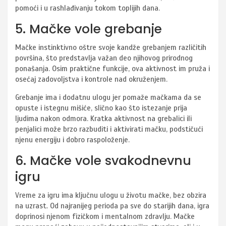
pomoći i u rashlađivanju tokom toplijih dana.
5. Mačke vole grebanje
Mačke instinktivno oštre svoje kandže grebanjem različitih
površina, što predstavlja važan deo njihovog prirodnog
ponašanja. Osim praktične funkcije, ova aktivnost im pruža i
osećaj zadovoljstva i kontrole nad okruženjem.
Grebanje ima i dodatnu ulogu jer pomaže mačkama da se
opuste i istegnu mišiće, slično kao što istezanje prija
ljudima nakon odmora. Kratka aktivnost na grebalici ili
penjalici može brzo razbuditi i aktivirati mačku, podstičući
njenu energiju i dobro raspoloženje.
6. Mačke vole svakodnevnu
igru
Vreme za igru ima ključnu ulogu u životu mačke, bez obzira
na uzrast. Od najranijeg perioda pa sve do starijih dana, igra
doprinosi njenom fizičkom i mentalnom zdravlju. Mačke