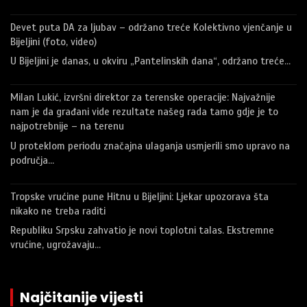
Devet puta DA za ljubav – održano treće Kolektivno vjenčanje u
Bijeljini (foto, video)
U Bijeljini je danas, u okviru „Pantelinskih dana“, održano treće…
Milan Lukić, izvršni direktor za terenske operacije: Najvažnije
nam je da građani vide rezultate našeg rada tamo gdje je to
najpotrebnije – na terenu
U proteklom periodu značajna ulaganja usmjerili smo upravo na
područja…
Tropske vrućine pune Hitnu u Bijeljini: Ljekar upozorava šta
nikako ne treba raditi
Republiku Srpsku zahvatio je novi toplotni talas. Ekstremne
vrućine, ugrožavaju…
Najčitanije vijesti