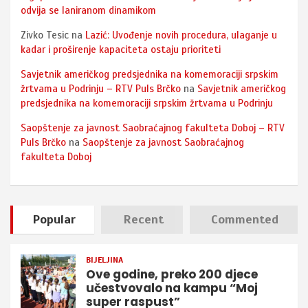
odvija se laniranom dinamikom
Zivko Tesic
na
Lazić: Uvođenje novih procedura, ulaganje u
kadar i proširenje kapaciteta ostaju prioriteti
Savjetnik američkog predsjednika na komemoraciji srpskim
žrtvama u Podrinju – RTV Puls Brčko
na
Savjetnik američkog
predsjednika na komemoraciji srpskim žrtvama u Podrinju
Saopštenje za javnost Saobraćajnog fakulteta Doboj – RTV
Puls Brčko
na
Saopštenje za javnost Saobraćajnog
fakulteta Doboj
Popular
Recent
Commented
BIJELJINA
Ove godine, preko 200 djece
učestvovalo na kampu “Moj
super raspust”