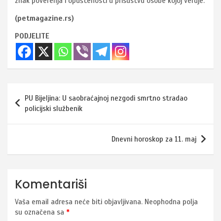
znak poverenja i opuštenosti u prisustvu osobe kojoj veruje.
(petmagazine.rs)
PODJELITE
Navigacija
PU Bijeljina: U saobraćajnoj nezgodi smrtno stradao
članaka
policijski službenik
Dnevni horoskop za 11. maj
Komentariši
Vaša email adresa neće biti objavljivana.
Neophodna polja
su označena sa
*