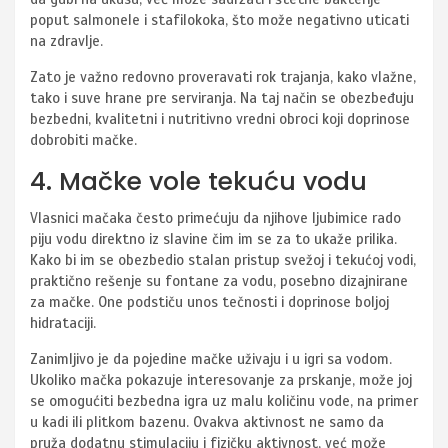
poput salmonele i stafilokoka, što može negativno uticati
na zdravlje.
Zato je važno redovno proveravati rok trajanja, kako vlažne,
tako i suve hrane pre serviranja. Na taj način se obezbeđuju
bezbedni, kvalitetni i nutritivno vredni obroci koji doprinose
dobrobiti mačke.
4. Mačke vole tekuću vodu
Vlasnici mačaka često primećuju da njihove ljubimice rado
piju vodu direktno iz slavine čim im se za to ukaže prilika.
Kako bi im se obezbedio stalan pristup svežoj i tekućoj vodi,
praktično rešenje su fontane za vodu, posebno dizajnirane
za mačke. One podstiču unos tečnosti i doprinose boljoj
hidrataciji.
Zanimljivo je da pojedine mačke uživaju i u igri sa vodom.
Ukoliko mačka pokazuje interesovanje za prskanje, može joj
se omogućiti bezbedna igra uz malu količinu vode, na primer
u kadi ili plitkom bazenu. Ovakva aktivnost ne samo da
pruža dodatnu stimulaciju i fizičku aktivnost, već može