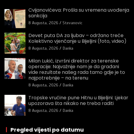
Cvijanovićeva: Prošla su vremena uvođenja
sankcija
8 Augusta, 2026
Stevanovic
Devet puta DA za ljubav – održano treće
Kolektivno vjenčanje u Bijeljini (foto, video)
8 Augusta, 2026
Danka
Milan Lukić, izvršni direktor za terenske
operacije: Najvažnije nam je da građani
vide rezultate našeg rada tamo gdje je to
najpotrebnije – na terenu
8 Augusta, 2026
Danka
Tropske vrućine pune Hitnu u Bijeljini: Ljekar
upozorava šta nikako ne treba raditi
8 Augusta, 2026
Danka
|
Pregled vijesti po datumu