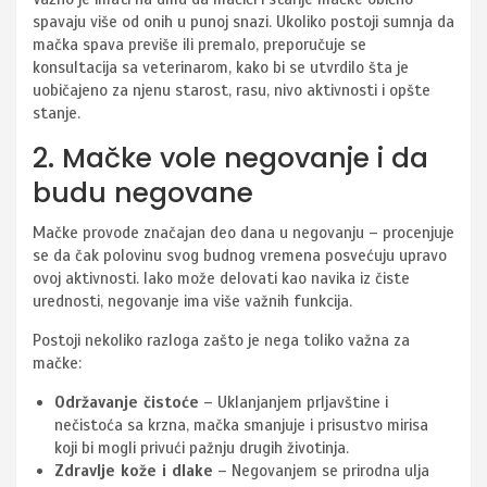
spavaju više od onih u punoj snazi. Ukoliko postoji sumnja da
mačka spava previše ili premalo, preporučuje se
konsultacija sa veterinarom, kako bi se utvrdilo šta je
uobičajeno za njenu starost, rasu, nivo aktivnosti i opšte
stanje.
2. Mačke vole negovanje i da
budu negovane
Mačke provode značajan deo dana u negovanju – procenjuje
se da čak polovinu svog budnog vremena posvećuju upravo
ovoj aktivnosti. Iako može delovati kao navika iz čiste
urednosti, negovanje ima više važnih funkcija.
Postoji nekoliko razloga zašto je nega toliko važna za
mačke:
Održavanje čistoće
– Uklanjanjem prljavštine i
nečistoća sa krzna, mačka smanjuje i prisustvo mirisa
koji bi mogli privući pažnju drugih životinja.
Zdravlje kože i dlake
– Negovanjem se prirodna ulja