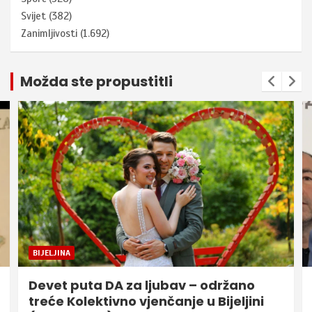
Svijet
(382)
Zanimljivosti
(1.692)
Možda ste propustitli
BIJELJINA
Devet puta DA za ljubav – održano
treće Kolektivno vjenčanje u Bijeljini