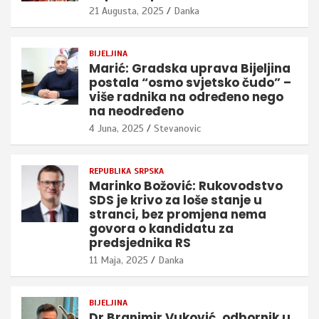
21 Augusta, 2025
Danka
BIJELJINA
Marić: Gradska uprava Bijeljina
postala “osmo svjetsko čudo” –
više radnika na određeno nego
na neodređeno
4 Juna, 2025
Stevanovic
REPUBLIKA SRPSKA
Marinko Božović: Rukovodstvo
SDS je krivo za loše stanje u
stranci, bez promjena nema
govora o kandidatu za
predsjednika RS
11 Maja, 2025
Danka
BIJELJINA
Dr Branimir Vuković, odbornik u