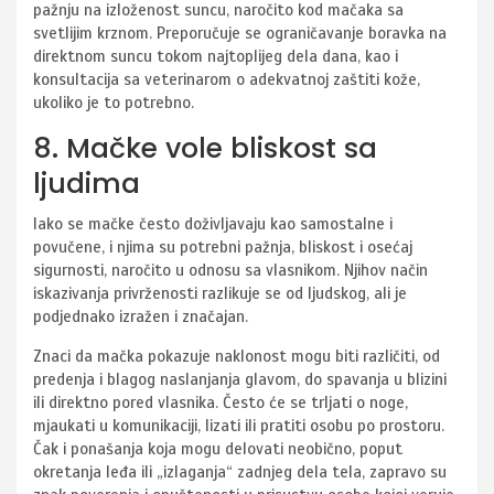
pažnju na izloženost suncu, naročito kod mačaka sa
svetlijim krznom. Preporučuje se ograničavanje boravka na
direktnom suncu tokom najtoplijeg dela dana, kao i
konsultacija sa veterinarom o adekvatnoj zaštiti kože,
ukoliko je to potrebno.
8. Mačke vole bliskost sa
ljudima
Iako se mačke često doživljavaju kao samostalne i
povučene, i njima su potrebni pažnja, bliskost i osećaj
sigurnosti, naročito u odnosu sa vlasnikom. Njihov način
iskazivanja privrženosti razlikuje se od ljudskog, ali je
podjednako izražen i značajan.
Znaci da mačka pokazuje naklonost mogu biti različiti, od
predenja i blagog naslanjanja glavom, do spavanja u blizini
ili direktno pored vlasnika. Često će se trljati o noge,
mjaukati u komunikaciji, lizati ili pratiti osobu po prostoru.
Čak i ponašanja koja mogu delovati neobično, poput
okretanja leđa ili „izlaganja“ zadnjeg dela tela, zapravo su