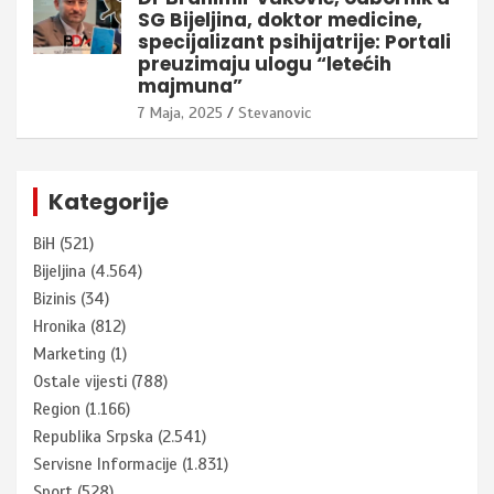
SG Bijeljina, doktor medicine,
specijalizant psihijatrije: Portali
preuzimaju ulogu “letećih
majmuna”
7 Maja, 2025
Stevanovic
Kategorije
BiH
(521)
Bijeljina
(4.564)
Bizinis
(34)
Hronika
(812)
Marketing
(1)
Ostale vijesti
(788)
Region
(1.166)
Republika Srpska
(2.541)
Servisne Informacije
(1.831)
Sport
(528)