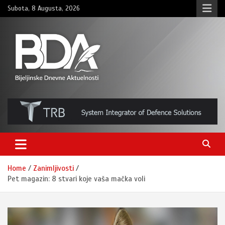
Skip
Subota, 8 Augusta, 2026
to
content
BNDAN.com
Home
Zanimljivosti
Pet magazin: 8 stvari koje vaša mačka voli