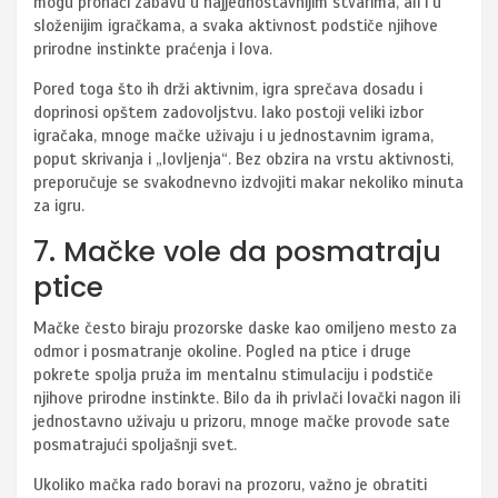
mogu pronaći zabavu u najjednostavnijim stvarima, ali i u
složenijim igračkama, a svaka aktivnost podstiče njihove
prirodne instinkte praćenja i lova.
Pored toga što ih drži aktivnim, igra sprečava dosadu i
doprinosi opštem zadovoljstvu. Iako postoji veliki izbor
igračaka, mnoge mačke uživaju i u jednostavnim igrama,
poput skrivanja i „lovljenja“. Bez obzira na vrstu aktivnosti,
preporučuje se svakodnevno izdvojiti makar nekoliko minuta
za igru.
7. Mačke vole da posmatraju
ptice
Mačke često biraju prozorske daske kao omiljeno mesto za
odmor i posmatranje okoline. Pogled na ptice i druge
pokrete spolja pruža im mentalnu stimulaciju i podstiče
njihove prirodne instinkte. Bilo da ih privlači lovački nagon ili
jednostavno uživaju u prizoru, mnoge mačke provode sate
posmatrajući spoljašnji svet.
Ukoliko mačka rado boravi na prozoru, važno je obratiti