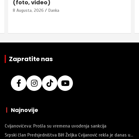
(foto, video)
8 Augusta, 2026
Danka
Zapratite nas
|
Najnovije
Cvijanovićeva: Prošla su vremena uvođenja sankcija
Srpski član Predsjedništva BiH Željka Cvijanović rekla je danas u…