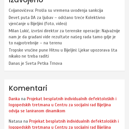
Cvijanovićeva: Prošla su vremena uvođenja sankcija
Devet puta DA za ljubav – održano treće Kolektivno
vjenčanje u Bijeljini (foto, video)
Milan Lukić, izvršni direktor za terenske operacije: Najvažnije
nam je da građani vide rezultate našeg rada tamo gdje je
to najpotrebnije – na terenu
Tropske vrućine pune Hitnu u Bijeljini: Ljekar upozorava šta
nikako ne treba raditi
Danas je Sveta Petka Trnova
Komentari
Danka
na
Projekat besplatnih individualnih defektoloških i
logopedskih tretmana u Centru za socijalni rad Bijeljina
odvija se laniranom dinamikom
Natasa
na
Projekat besplatnih individualnih defektoloških i
logopedskih tretmana u Centru za socijalni rad Bijeljina